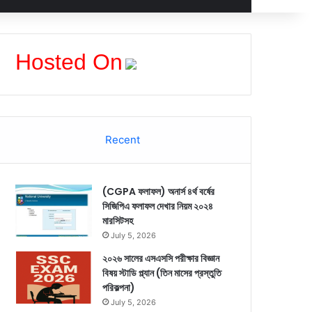
Hosted On
Recent
(CGPA ফলাফল) অনার্স ৪র্থ বর্ষের
সিজিপিএ ফলাফল দেখার নিয়ম ২০২৪
মারসিটসহ
July 5, 2026
২০২৬ সালের এসএসসি পরীক্ষার বিজ্ঞান
বিষয় স্টাডি প্ল্যান (তিন মাসের প্রস্তুতি
পরিকল্পনা)
July 5, 2026