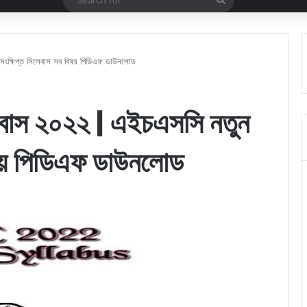
for
ংক্ষিপ্ত সিলেবাস সব বিষয় পিডিএফ ডাউনলোড
েবাস ২০২২ | এইচএসসি নতুন
িষয় পিডিএফ ডাউনলোড