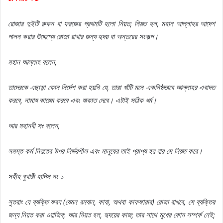
রোজার দুইটি রুকন বা ফরজের প্রথমটি হলো নিয়ত; নিয়ত হল, মহান আল্লাহর আদেশ
পালন করার উদ্দেশ্যে রোজা রাখার জন্য হৃদয় বা অন্তরের সংকল্প।
মহান আল্লাহ বলেন,
তাদেরকে এছাড়া কোন নির্দেশ করা হয়নি যে, তারা খাঁটি মনে একনিষ্ঠভাবে আল্লাহর এবাদত
করবে, নামায কায়েম করবে এবং যাকাত দেবে। এটাই সঠিক ধর্ম।
আর মহানবী সঃ বলেন,
সমস্ত কর্ম নিয়তের উপর নির্ভরশীল এবং মানুষের তাই প্রাপ্য হয় যার সে নিয়ত করে।
সহীহ বুখারী হাদিস নং ১
সুতরাং যে ব্যক্তি ফরয (যেমন রমযান, কাযা, অথবা কাফফারার) রোজা রাখবে, সে ব্যক্তির
জন্য নিয়ত করা ওয়াজিব; আর নিয়ত হল, হৃদয়ের কাজ; তার সাথে মুখের কোন সম্পর্ক নেই;