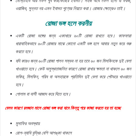
মোস্তাহাব আর নফল খুব কাছাকাছির ইবাদত। সহজ অর্থে নফল হলো যা ফরজ,
ওয়াজিব, সুন্নত নয় এমন ইবাদত পূণ্যের নিয়তে করা। রোজার ক্ষেত্রেও তাই।
রোজা ভঙ্গ হলে করনীয়
একটি রোজা ভঙ্গের জন্য একাধারে ৬০টি রোজা রাখতে হবে। কাফফারা
ধারাবাহিকভাবে ৬০টি রোজার মাঝে কোনো একটি ভঙ্গ হলে আবার নতুন করে শুরু
করতে হবে।
যদি কারও জন্য ৬০টি রোজা পালন সম্ভব না হয় তবে ৬০ জন মিসকিনকে দুই বেলা
খাওয়াতে হবে। কেউ অসুস্থতাজনিত কারণে রোজা রাখার ক্ষমতা না থাকলে ৬০ জন
ফকির, মিসকিন, গরিব বা অসহায়কে প্রতিদিন দুই বেলা করে পেটভরে খাওয়াতে
হবে।
গোলাম বা দাসী আজাদ করে দিতে হবে।
যেসব কারণে রমজান মাসে রোজা ভঙ্গ করা যাবে কিন্তু পরে কাজা করতে হয় তা হচ্ছে
মুসাফির অবস্থায়
রোগ-ব্যাধি বৃদ্ধির বেশি আশঙ্কা থাকলে