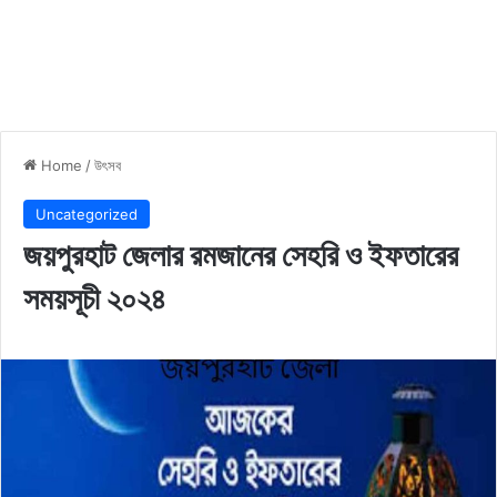
Home
/
উৎসব
Uncategorized
জয়পুরহাট জেলার রমজানের সেহরি ও ইফতারের
সময়সূচী ২০২৪