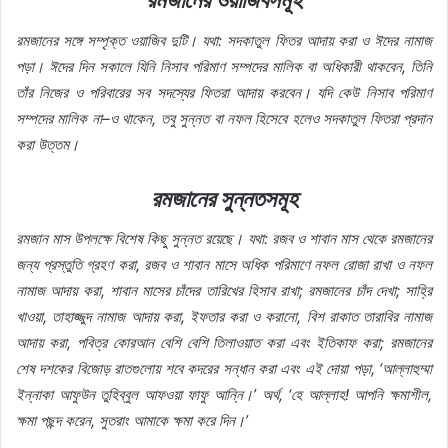
রমজানের ওয়াজিবসমূহ
রমজানের সঙ্গে সম্পৃক্ত ওয়াজিব দুটি। যথা: সদকাতুল ফিতর আদায় করা ও ঈদের নামাজ
পড়া। ঈদের দিন সকালে যিনি নিসাব পরিমাণ সম্পদের মালিক বা অধিকারী থাকবেন, তিনি
তাঁর নিজের ও পরিবারের সব সদস্যের ফিতরা আদায় করবেন। যদি কেউ নিসাব পরিমাণ
সম্পদের মালিক না–ও থাকেন, তবু সুন্নত বা নফল হিসেবে হলেও সদকাতুল ফিতরা প্রদান
করা উত্তম।
রমজানের সুন্নতসমূহ
রমজান মাস উপলক্ষে বিশেষ কিছু সুন্নত রয়েছে। যথা: রজব ও শাবান মাস থেকে রমজানের
জন্য প্রস্তুতি গ্রহণ করা, রজব ও শাবান মাসে অধিক পরিমাণে নফল রোজা রাখা ও নফল
নামাজ আদায় করা, শাবান মাসের চাঁদের তারিখের হিসাব রাখা; রমজানের চাঁদ দেখা; সাহ্রি
খাওয়া, তাহাজ্জুদ নামাজ আদায় করা, ইফতার করা ও করানো, বিশ রাকাত তারাবির নামাজ
আদায় করা, পবিত্র কোরআন বেশি বেশি তিলাওয়াত করা এবং ইতিকাফ করা; রমজানের
শেষ দশকের বিজোড় রাতগুলোয় শবে কদরের সন্ধান করা এবং এই দোয়া পড়া, ‘আল্লাহুম্মা
ইন্নাকা আফুউন তুহিব্বুল আফওয়া ফাফু আন্নি।’ অর্থ, ‘হে আল্লাহ! আপনি ক্ষমাশীল,
ক্ষমা পছন্দ করেন, সুতরাং আমাকে ক্ষমা করে দিন।’