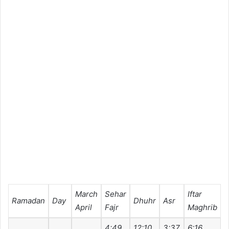
March
Sehar
Iftar
Ramadan
Day
Dhuhr
Asr
I
April
Fajr
Maghrib
4:49
12:10
3:37
6:16
7