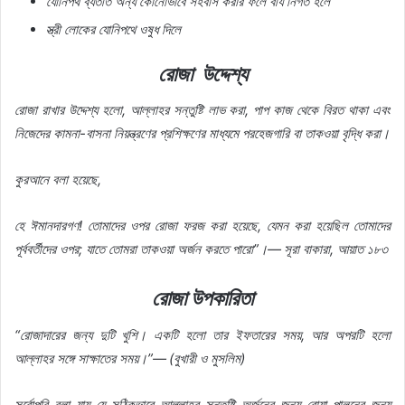
যোনিপথ ব্যতীত অন্য কোনোভাবে সহবাস করার ফলে বীর্য নির্গত হলে
স্ত্রী লোকের যোনিপথে ওষুধ দিলে
রোজা উদ্দেশ্য
রোজা রাখার উদ্দেশ্য হলো, আল্লাহর সন্তুষ্টি লাভ করা, পাপ কাজ থেকে বিরত থাকা এবং
নিজেদের কামনা-বাসনা নিয়ন্ত্রণের প্রশিক্ষণের মাধ্যমে পরহেজগারি বা তাকওয়া বৃদ্ধি করা।
কুরআনে বলা হয়েছে,
হে ঈমানদারগণ! তোমাদের ওপর রোজা ফরজ করা হয়েছে, যেমন করা হয়েছিল তোমাদের
পূর্ববর্তীদের ওপর; যাতে তোমরা তাকওয়া অর্জন করতে পারো”।— সূরা বাকারা, আয়াত ১৮৩
রোজা উপকারিতা
“রোজাদারের জন্য দুটি খুশি। একটি হলো তার ইফতারের সময়, আর অপরটি হলো
আল্লাহর সঙ্গে সাক্ষাতের সময়।”— (বুখারী ও মুসলিম)
সর্বোপরি বলা যায় যে সঠিকভাবে আল্লাহর সন্তুষ্টি অর্জনের জন্য রোযা পালনের জন্য