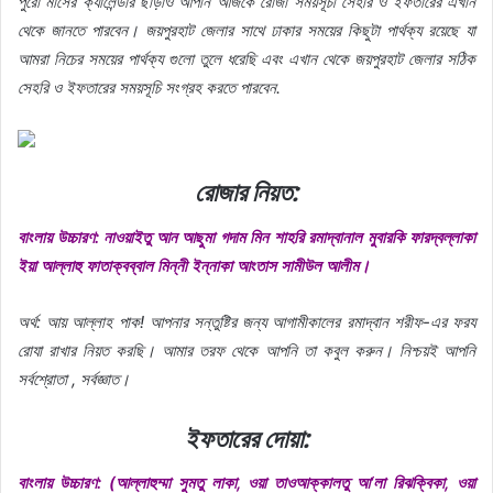
পুরো মাসের ক্যালেন্ডার ছাড়াও আপনি আজকে রোজা সময়সূচী সেহরি ও ইফতারের এখান
থেকে জানতে পারবেন। জয়পুরহাট জেলার সাথে ঢাকার সময়ের কিছুটা পার্থক্য রয়েছে যা
আমরা নিচের সময়ের পার্থক্য গুলো তুলে ধরেছি এবং এখান থেকে জয়পুরহাট জেলার সঠিক
সেহরি ও ইফতারের সময়সূচি সংগ্রহ করতে পারবেন.
রোজার নিয়ত:
বাংলায় উচ্চারণ: নাওয়াইতু আন আছুমা গদাম মিন শাহরি রমাদ্বানাল মুবারকি ফারদ্বল্লাকা
ইয়া আল্লাহু ফাতাক্বব্বাল মিন্নী ইন্নাকা আংতাস সামীউল আলীম।
অর্থ: আয় আল্লাহ পাক! আপনার সন্তুষ্টির জন্য আগামীকালের রমাদ্বান শরীফ-এর ফরয
রোযা রাখার নিয়ত করছি। আমার তরফ থেকে আপনি তা কবুল করুন। নিশ্চয়ই আপনি
সর্বশ্রোতা , সর্বজ্ঞাত।
ইফতারের দোয়া:
বাংলায় উচ্চারণ: (আল্লাহুম্মা সুমতু লাকা, ওয়া তাওআক্কালতু আ‘লা রিঝক্বিকা, ওয়া