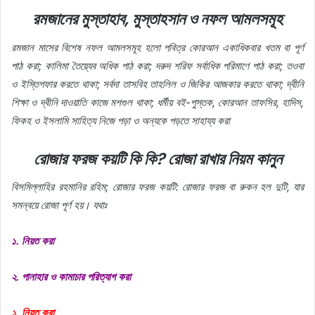
রমজানের মুস্তাহাব, মুস্তাহসান ও নফল আমলসমূহ
রমজান মাসের বিশেষ নফল আমলসমূহ হলো পবিত্র কোরআন একাধিকবার খতম বা পূর্ণ
পাঠ করা; কালিমা তৈয়্যেব অধিক পাঠ করা; দরুদ শরিফ সর্বাধিক পরিমাণে পাঠ করা; তওবা
ও ইস্তিগফার করতে থাকা; সর্বদা তাসবিহ তাহলিল ও জিকির আজকার করতে থাকা; দ্বীনি
শিক্ষা ও দ্বীনি দাওয়াতি কাজে মশগুল থাকা; ধর্মীয় বই-পুস্তক, কোরআন তাফসির, হাদিস,
ফিকহ ও ইসলামি সাহিত্য নিজে পড়া ও অন্যকে পড়তে সাহায্য করা
রোজার ফরজ কয়টি কি কি? রোজা রাখার নিয়ম কানুন
বিসমিল্লাহির রহমানির রহিম; রোজার ফরজ কয়টি: রোজার ফরজ বা রুকন হল দুটি, যার
সমন্বয়ে রোজা পূর্ণ হয়। যথাঃ
১. নিয়ত করা
২. পানাহার ও কামাচার পরিত্যাগ করা
১. নিয়ত করা