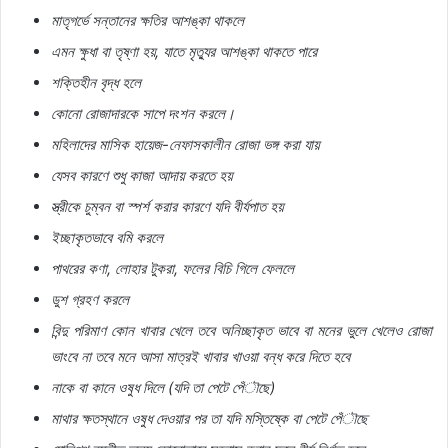
মাতৃগর্ভে সন্তানের ক্ষতির আশঙ্কা থাকলে
এমন ক্ষুধা বা তৃষ্ণা হয়, যাতে মৃত্যুর আশঙ্কা থাকতে পারে
শক্তিহীন বৃদ্ধ হলে
কোনো রোজাদারকে সাপে দংশন করলে।
মহিলাদের মাসিক হায়েজ-নেফাসকালীন রোজা ভঙ্গ করা যায়
যেসব কারণে শুধু কাজা আদায় করতে হয়
স্ত্রীকে চুম্বন বা স্পর্শ করার কারণে যদি বীর্যপাত হয়
ইচ্ছাকৃতভাবে বমি করলে
পাথরের কণা, লোহার টুকরা, ফলের বিচি গিলে ফেললে
ডুশ গ্রহণ করলে
বিন্দু পরিমাণ কোন খাবার খেলে তবে অনিচ্ছাকৃত ভাবে বা মনের ভুলে খেলেও রোজা
ভাংবে না তবে মনে আসা মাত্রই খাবার খাওয়া বন্ধ করে দিতে হবে
নাকে বা কানে ওষুধ দিলে (যদি তা পেটে পেঁৗছে)
মাথার ক্ষতস্থানে ওষুধ দেওয়ার পর তা যদি মস্তিষ্কে বা পেটে পেঁৗছে