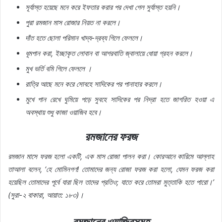
সূর্যাস্ত হয়েছে মনে করে ইফতার করার পর দেখা গেল সুর্যাস্ত হয়নি।
পুরা রমজান মাস রোজার নিয়ত না করলে।
দাঁত হতে ছোলা পরিমান খাদ্য-দ্রব্য গিলে ফেললে।
ধূমপান করা, ইচ্ছাকৃত লোবান বা আগরবাতি জ্বালায়ে ধোয়া গ্রহন করলে।
মুখ ভর্তি বমি গিলে ফেললে ।
রাত্রি আছে মনে করে সোবহে সাদিকের পর পানাহার করলে।
মুখে পান রেখে ঘুমিয়ে পড়ে সুবহে সাদিকের পর নিদ্রা হতে জাগরিত হওয়া এ
অবস্থায় শুধু কাজা ওয়াজিব হবে।
রমজানের ফরজ
রমজান মাসে ফরজ হলো একটি, এক মাস রোজা পালন করা। কোরআনে কারিমে আল্লাহ
তাআলা বলেন, ‘হে মোমিনগণ! তোমাদের জন্য রোজা ফরজ করা হলো, যেমন ফরজ করা
হয়েছিল তোমাদের পূর্বে যারা ছিল তাদের প্রতিও; যাতে করে তোমরা মুত্তাকি হতে পারো।’
(সুরা-২ বাকারা, আয়াত: ১৮৩)।