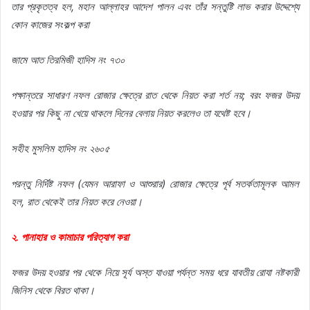
তার প্রকৃতত্ব হল, মহান আল্লাহর আদেশ পালন এবং তাঁর সন্তুষ্টি লাভ করার উদ্দেশ্যে
কোন কাজের সংকল্প করা
জামে আত তিরমিজী হাদিস নং ৭৩০
পক্ষান্তরে সাধারণ নফল রোজার ক্ষেত্রে রাত থেকে নিয়ত করা শর্ত নয়; বরং ফজর উদয়
হওয়ার পর কিছু না খেয়ে থাকলে দিনের বেলায় নিয়ত করলেও তা যথেষ্ট হবে।
সহীহ মুসলিম হাদিস নং ২৬০৫
পরন্তু নির্দিষ্ট নফল (যেমন আরাফা ও আশুরার) রোজার ক্ষেত্রে পূর্ব সতর্কতামূলক আমল
হল, রাত থেকেই তার নিয়ত করে নেওয়া।
২. পানাহার ও কামাচার পরিত্যাগ করা
ফজর উদয় হওয়ার পর থেকে নিয়ে সূর্য অস্ত যাওয়া পর্যন্ত সময় ধরে যাবতীয় রােযা নষ্টকারী
জিনিস থেকে বিরত থাকা।