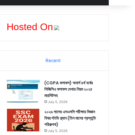
Hosted On
Recent
(CGPA ফলাফল) অনার্স ৪র্থ বর্ষের
সিজিপিএ ফলাফল দেখার নিয়ম ২০২৪
মারসিটসহ
July 5, 2026
২০২৬ সালের এসএসসি পরীক্ষার বিজ্ঞান
বিষয় স্টাডি প্ল্যান (তিন মাসের প্রস্তুতি
পরিকল্পনা)
July 5, 2026