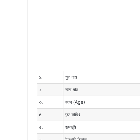
১.
পুরা নাম
২
ডাক নাম
৩.
বয়স (Age)
৪.
জন্ম তারিখ
৫.
জন্মভূমি
৬.
ইস্থায়ি ঠিকানা