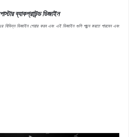
োস্টার
ব্যাকগ্রাউন্ড
ডিজাইন
এর
বিভিন্ন
ডিজাইন
শেয়ার
করব
এবং
এই
ডিজাইন
গুলি
পছন্দ
করতে
পারবেন
এবং