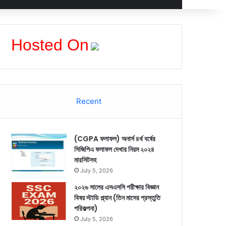
Hosted On
Recent
(CGPA ফলাফল) অনার্স ৪র্থ বর্ষের
সিজিপিএ ফলাফল দেখার নিয়ম ২০২৪
মারসিটসহ
July 5, 2026
২০২৬ সালের এসএসসি পরীক্ষার বিজ্ঞান
বিষয় স্টাডি প্ল্যান (তিন মাসের প্রস্তুতি
পরিকল্পনা)
July 5, 2026