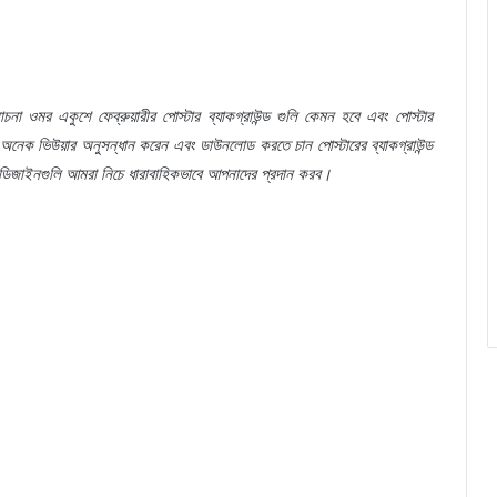
চনা
ওমর
একুশে
ফেব্রুয়ারীর
পোস্টার
ব্যাকগ্রাউন্ড
গুলি
কেমন
হবে
এবং
পোস্টার
অনেক
ভিউয়ার
অনুসন্ধান
করেন
এবং
ডাউনলোড
করতে
চান
পোস্টারের
ব্যাকগ্রাউন্ড
ডিজাইনগুলি
আমরা
নিচে
ধারাবাহিকভাবে
আপনাদের
প্রদান
করব।