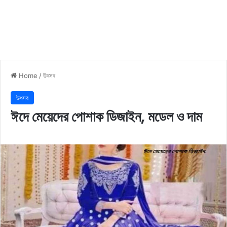
Home
/
উৎসব
উৎসব
ঈদে মেয়েদের পোশাক ডিজাইন, মডেল ও দাম