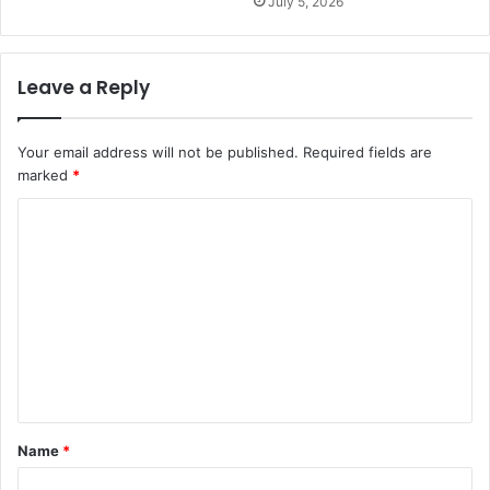
July 5, 2026
Leave a Reply
Your email address will not be published.
Required fields are
marked
*
C
o
m
m
e
n
t
*
Name
*