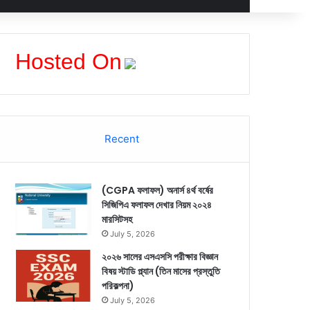
Hosted On
Recent
(CGPA ফলাফল) অনার্স ৪র্থ বর্ষের
সিজিপিএ ফলাফল দেখার নিয়ম ২০২৪
মারসিটসহ
July 5, 2026
২০২৬ সালের এসএসসি পরীক্ষার বিজ্ঞান
বিষয় স্টাডি প্ল্যান (তিন মাসের প্রস্তুতি
পরিকল্পনা)
July 5, 2026