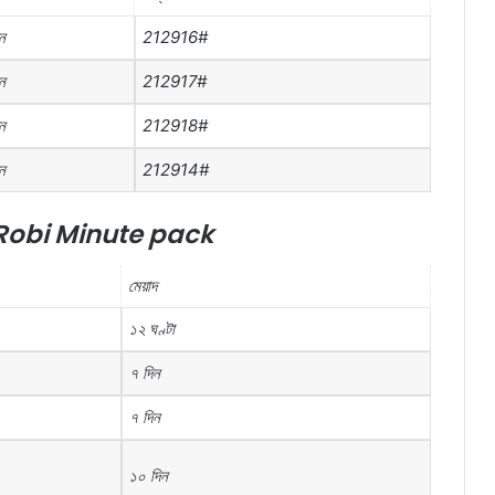
ন
212916#
ন
212917#
ন
212918#
ন
212914#
Robi Minute pack
মেয়াদ
১২
ঘণ্টা
৭
দিন
৭
দিন
১০
দিন