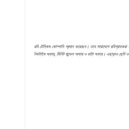
রবি
টেলিকম
কোম্পানি
প্রদান
করেছেন।
তবে
সারাদেশে
রবিগ্রাহকরা
টকটাইম
অফার
,
মিনিট
বান্ডেল
অফার
ও
ডাটা
অফার।
এছাড়াও
ছোট
ও