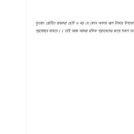
সুতরাং
রোহিত
রায়করা
ছোট
ও
বড়
যে
কোন
অফার
অল্প
টাকায়
উপভো
প্রযোজ্য
থাকবে।।
তাই
আজ
আমরা
রফিক
গ্রাহকদের
জন্য
সকল
অফ