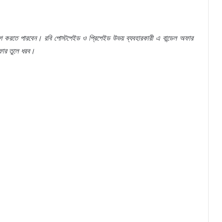
গ
করতে
পারবেন।
রবি
পোস্টপেইড
ও
প্রিপেইড
উভয়
ব্যবহারকারী
এ
বান্ডেল
অফার
ার
তুলে
ধরব।