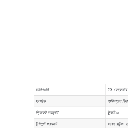
তারিখগুলি
13
ফেব্রুয়ারি
সংগঠক
পাকিস্তান
ক্র
ক্রিকেট
ফরম্যাট
টুয়েন্টি২০
টুর্নামেন্ট
ফরম্যাট
ডাবল
রাউন্ড
–
র