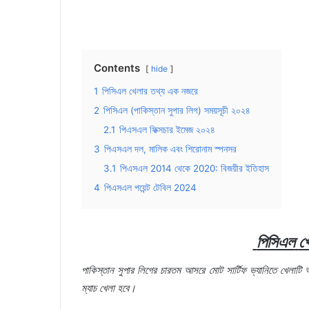
Contents
hide
1
পিসিএল খেলার তথ্য এক নজরে
2
পিসিএল (পাকিস্তান সুপার লিগ) সময়সূচী ২০২৪
2.1
পিএসএল ফিক্সচার ইমেজ ২০২৪
3
পিএসএল দল, মালিক এবং শিরোনাম স্পনসর
3.1
পিএসএল 2014 থেকে 2020: বিজয়ীর ইতিহাস
4
পিএসএল পয়েন্ট টেবিল 2024
পিসিএল
খ
পাকিস্তান
সুপার
লিগের
চারতম
আসরে
মোট
সার্টিফ
ভ্যানিতে
খেলাটি
অ
ম্যাচ
খেলা
হবে।