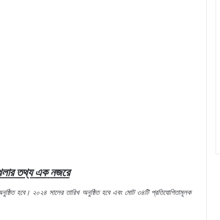
েলার
তথ্য
এক
নজরে
নুষ্ঠিত
হবে।
২০২৪
সালের
তারিখ
অনুষ্ঠিত
হবে
এবং
মোট
৩৪টি
প্রতিযোগিতামূলক