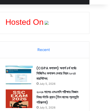
Hosted On
Recent
(CGPA ফলাফল) অনার্স ৪র্থ বর্ষের
সিজিপিএ ফলাফল দেখার নিয়ম ২০২৪
মারসিটসহ
July 5, 2026
২০২৬ সালের এসএসসি পরীক্ষার বিজ্ঞান
বিষয় স্টাডি প্ল্যান (তিন মাসের প্রস্তুতি
পরিকল্পনা)
July 5, 2026