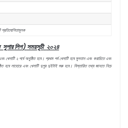
ি
প্রতিযোগিতামূলক
সুপার
লিগ
)
সময়সূচী
২০২৪
এবং
খেলাটি
২
পর্বে
অনুষ্ঠিত
হবে।
প্রথম
পর্ব
খেলাটি
হবে
মুলতান
এবং
করাচিতে
এবং
ঠিত
হবে
লাহোরে
এবং
খেলাটি
দুপুর
দুইটাই
শুরু
হবে।
বিস্তারিত
তথ্য
জানতে
নিচে