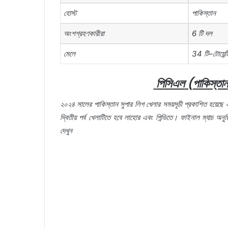
হোস্ট
পাকিস্তান
অংশগ্রহণকারীরা
6
টি
দল
মেলে
34
টি
–
টোয়েন্ট
পিসিএল
(
পাকিস্তান
২০২৪
সালের
পাকিস্তান
সুপার
লিগ
খেলার
সময়সূচী
প্রকাশিত
হয়েছে
দ্বিতীয়
পর্ব
খেলাটিতে
হবে
লাহোর
এবং
পিন্ডিতে।
ফাইনাল
ম্যাচ
অনুষ্
দেখুন