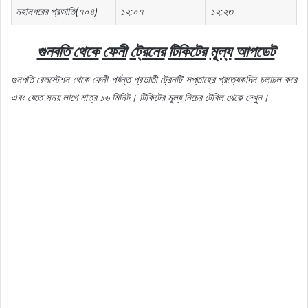
মহানগরের প্রভাতি(৭০৪)
১২:০৭
১২:২৩
গুনবতি
থেকে
ফেনী
ট্রেনের
টিকিটের
মূল্য
আপডেট
গুনপতি
রেলস্টেশন
থেকে
ফেনী
পর্যন্ত
প্রভাতী
ট্রেনটি
সপ্তাহের
প্রত্যেকদিন
চলাচল
করে
এবং
যেতে
সময়
লাগে
মাত্র
১৬
মিনিট।
টিকিটের
মূল্য
নিচের
টেবিল
থেকে
দেখুন।