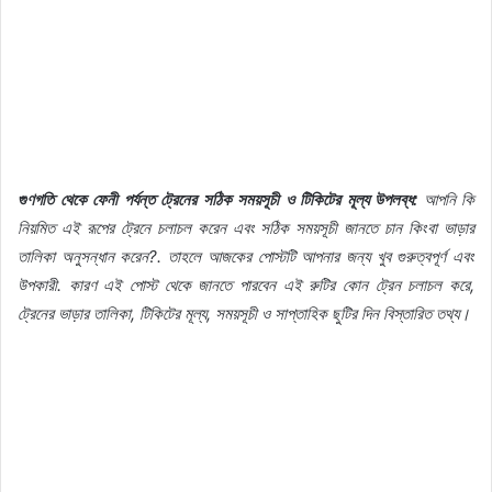
গুণগতি
থেকে
ফেনী
পর্যন্ত
ট্রেনের
সঠিক
সময়সূচী
ও
টিকিটের
মূল্য
উপলব্ধ
:
আপনি
কি
নিয়মিত
এই
রূপের
ট্রেনে
চলাচল
করেন
এবং
সঠিক
সময়সূচী
জানতে
চান
কিংবা
ভাড়ার
তালিকা
অনুসন্ধান
করেন
?.
তাহলে
আজকের
পোস্টটি
আপনার
জন্য
খুব
গুরুত্বপূর্ণ
এবং
উপকারী
.
কারণ
এই
পোস্ট
থেকে
জানতে
পারবেন
এই
রুটির
কোন
ট্রেন
চলাচল
করে
,
ট্রেনের
ভাড়ার
তালিকা
,
টিকিটের
মূল্য
,
সময়সূচী
ও
সাপ্তাহিক
ছুটির
দিন
বিস্তারিত
তথ্য।