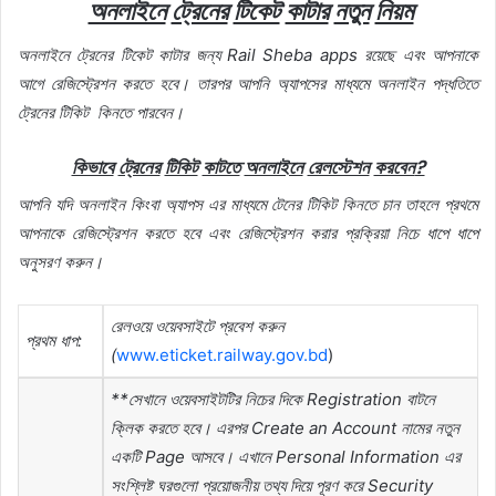
অনলাইনে
ট্রেনের
টিকেট
কাটার
নতুন
নিয়ম
অনলাইনে
ট্রেনের
টিকেট
কাটার
জন্য
Rail Sheba apps
রয়েছে
এবং
আপনাকে
আগে
রেজিস্ট্রেশন
করতে
হবে।
তারপর
আপনি
অ্যাপসের
মাধ্যমে
অনলাইন
পদ্ধতিতে
ট্রেনের
টিকিট
কিনতে
পারবেন।
কিভাবে
ট্রেনের
টিকিট
কাটতে
অনলাইনে
রেলস্টেশন
করবেন
?
আপনি
যদি
অনলাইন
কিংবা
অ্যাপস
এর
মাধ্যমে
টেনের
টিকিট
কিনতে
চান
তাহলে
প্রথমে
আপনাকে
রেজিস্ট্রেশন
করতে
হবে
এবং
রেজিস্ট্রেশন
করার
প্রক্রিয়া
নিচে
ধাপে
ধাপে
অনুসরণ
করুন।
রেলওয়ে
ওয়েবসাইটে
প্রবেশ
করুন
প্রথম
ধাপ
:
(
www.eticket.railway.gov.bd
)
**সেখানে
ওয়েবসাইটটির
নিচের
দিকে
Registration
বাটনে
ক্লিক
করতে
হবে।
এরপর
Create an Account
নামের
নতুন
একটি
Page
আসবে।
এখানে
Personal Information
এর
সংশ্লিষ্ট
ঘরগুলো
প্রয়োজনীয়
তথ্য
দিয়ে
পূরণ
করে
Security