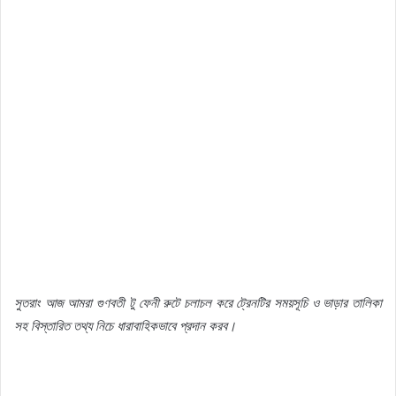
সুতরাং
আজ
আমরা
গুণবতী
টু
ফেনী
রুটে
চলাচল
করে
ট্রেনটির
সময়সূচি
ও
ভাড়ার
তালিকা
সহ
বিস্তারিত
তথ্য
নিচে
ধারাবাহিকভাবে
প্রদান
করব।