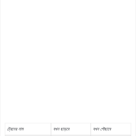
ট্রেনের
নাম
যখন
ছাড়বে
যখন
পৌছাবে