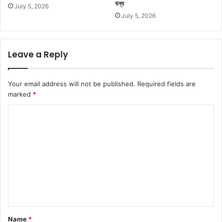
বন্ধ
July 5, 2026
July 5, 2026
Leave a Reply
Your email address will not be published.
Required fields are
marked
*
C
o
m
m
e
n
t
*
Name
*