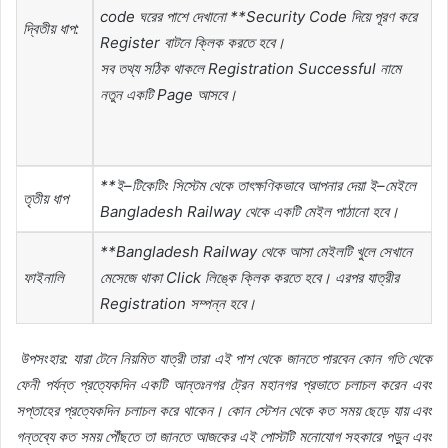
code
ঘরের
পাশে
দেখানো
**Security Code
দিয়ে
পূরণ
করে
দ্বিতীয়
ধাপ
:
Register
বাটনে
ক্লিক
করতে
হবে।
সব
তথ্য
সঠিক
থাকলে
Registration Successful
নামে
নতুন
একটি
Page
আসবে।
**ই
–
টিকেটিং
সিস্টেম
থেকে
তাৎক্ষণিকভাবে
আপনার
দেয়া
ই
–
মেইলে
তৃতীয়
ধাপ
Bangladesh Railway
থেকে
একটি
মেইল
পাঠানো
হবে।
**Bangladesh Railway
থেকে
আসা
মেইলটি
খুলে
সেখানে
ফাইনালি
মেসেজে
থাকা
Click
লিঙ্কে
ক্লিক
করতে
হবে।
এরপর
যাত্রীর
Registration
সম্পন্ন
হবে।
উপসংহার
:
যারা
টেনে
নিয়মিত
যাত্রী
তারা
এই
পাশ
থেকে
জানতে
পারবেন
কোন
গতি
থেকে
ফেনী
পর্যন্ত
প্রত্যেকদিন
একটি
আন্তঃনগর
ট্রেন
মহানগর
প্রভাতে
চলাচল
করেন
এবং
সপ্তাহের
প্রত্যেকদিন
চলাচল
করে
থাকেন।
কোন
স্টেশন
থেকে
কত
সময়
ছেড়ে
যায়
এবং
গন্তব্যে
কত
সময়
পৌঁছতে
তা
জানতে
আজকের
এই
পোস্টটি
মনোযোগ
সহকারে
পড়ুন
এবং