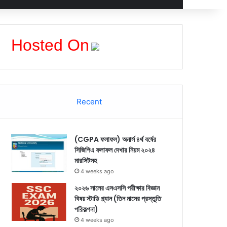
Hosted On
Recent
(CGPA ফলাফল) অনার্স ৪র্থ বর্ষের
সিজিপিএ ফলাফল দেখার নিয়ম ২০২৪
মারসিটসহ
4 weeks ago
২০২৬ সালের এসএসসি পরীক্ষার বিজ্ঞান
বিষয় স্টাডি প্ল্যান (তিন মাসের প্রস্তুতি
পরিকল্পনা)
4 weeks ago