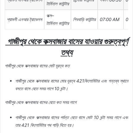
টার্মিনাল
কাউন্টার
কক্স
–
শ্যামলী
এনআর
ট্রাভেলস
শিববাড়ি
কাউন্টার
07:00 AM
08
টার্মিনাল
কাউন্টার
গাজীপুর
থেকে
কক্সবাজার
বাসের
যাওয়ার
গুরুত্বপূর্ণ
তথ্য
গাজীপুর
থেকে
কক্সবাজার
বাসের
মোট
দূরত্ব
কত
গাজীপুর
থেকে
কক্সবাজার
বাসের
মোর
দূরত্ব
421
কিলোমিটার
এবং
গন্তব্য
স্থানে
বসতে
বাসে
যেতে
সময়
লাগে
10 ঘন্টা।
গাজীপুর
থেকে
কক্সবাজার
বাসের
যেতে
কত
সময়
লাগে
গাজীপুর
থেকে
কক্সবাজার
বাসের
পর্যন্ত
যেতে
বাসে
মোট
10
ঘন্টা
সময়
লাগে
এবং
তার
421
কিলোমিটার
পথ
পাড়ি
দিতে
হয়।