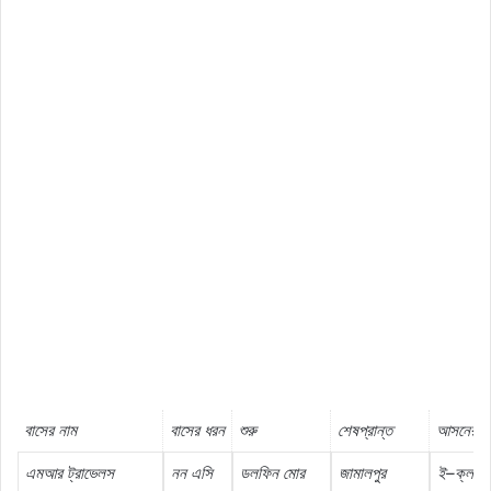
বাসের
নাম
বাসের
ধরন
শুরু
শেষপ্রান্ত
আসনের
ধ
এমআর
ট্রাভেলস
নন
এসি
ডলফিন
মোর
জামালপুর
ই
–
ক্লাস