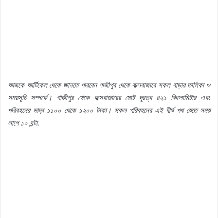
আজকে
আর্টিকেল
থেকে
জানতে
পারবেন
গাজীপুর
থেকে
কক্সবাজারে
সকল
বাড়ার
তালিকা
ও
সময়সূচি
সম্পর্কে।
গাজীপুর
থেকে
কক্সবাজারের
মোট
দূরত্ব
৪২১
কিলোমিটার
এবং
পরিবহনের
ভাড়া
১১০০
থেকে
১২০০
টাকা।
সকল
পরিবহনের
এই
দীর্ঘ
পথ
যেতে
সময়
লাগে
১০
ঘন্টা
.