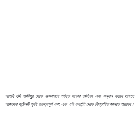
আপনি
যদি
গাজীপুর
থেকে
কক্সবাজার
পর্যন্ত
ভাড়ার
তালিকা
এবং
সন্ধান
করেন
তাহলে
আজকের
কন্টেনটি
খুবই
গুরুত্বপূর্ণ
এবং
এবং
এই
কনটেন্ট
থেকে
বিস্তারিত
জানতে
পারবেন।