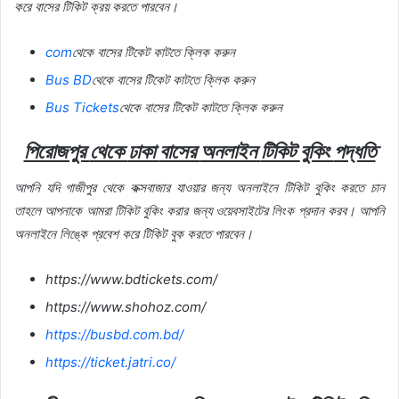
করে
বাসের
টিকিট
ক্রয়
করতে
পারবেন।
com
থেকে
বাসের
টিকেট
কাটতে
ক্লিক
করুন
Bus BD
থেকে
বাসের
টিকেট
কাটতে
ক্লিক
করুন
Bus Tickets
থেকে
বাসের
টিকেট
কাটতে
ক্লিক
করুন
পিরোজপুর
থেকে
ঢাকা
বাসের
অনলাইন
টিকিট
বুকিং
পদ্ধতি
আপনি
যদি
গাজীপুর
থেকে
কক্সবাজার
যাওয়ার
জন্য
অনলাইনে
টিকিট
বুকিং
করতে
চান
তাহলে
আপনাকে
আমরা
টিকিট
বুকিং
করার
জন্য
ওয়েবসাইটের
লিংক
প্রদান
করব।
আপনি
অনলাইনে
লিঙ্কে
প্রবেশ
করে
টিকিট
বুক
করতে
পারবেন।
https://www.bdtickets.com/
https://www.shohoz.com/
https://busbd.com.bd/
https://ticket.jatri.co/