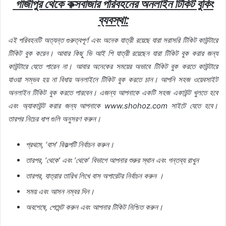
গাজীপুর
থেকে
কক্সবাজার
পরিবহনের
অনলাইন
টিকিট
বুকিং
ব্যবস্থা
:
এই
পরিবহনটি
অত্যন্ত
গুরুত্বপূর্ণ
এবং
অনেক
যাত্রী
রয়েছে
যারা
সরাসরি
টিকিট
কাউন্টারে
টিকিট
বুক
করেন।
আবার
কিছু
ভি
আই
পি
যাত্রী
রয়েছেন
যারা
টিকিট
বুক
করার
জন্য
কাউন্টারে
যেতে
পারেন
না।
আবার
অনেকের
সময়ের
অভাবে
টিকিট
বুক
করতে
কাউন্টারে
যাওয়া
সম্ভব
হয়
না
বিধায়
অনলাইনে
টিকিট
বুক
করতে
চান।
আপনি
সহজ
ওয়েবসাইট
অনলাইন
টিকিট
বুক
করতে
পারবেন।
এজন্য
আপনাকে
একটি
সহজ
একাউন্ট
খুলতে
হবে
এবং
অ্যাকাউন্ট
করার
জন্য
আপনাকে
www.shohoz.com
সাইটে
যেতে
হবে।
তারপর
নিচের
ধাপ
গুলি
অনুসরণ
করুন।
প্রথমে
, ‘
বাস
’
বিকল্পটি
নির্বাচন
করুন।
তারপর
, ‘
থেকে
’
এবং
‘
থেকে
’
বিভাগে
আপনার
শুরুর
স্থান
এবং
গন্তব্য
রাখুন
তারপর
,
যাত্রার
তারিখ
লিখে
বাস
অপারেটর
নির্বাচন
করুন
।
সময়
এবং
আসন
নম্বর
দিন।
অবশেষে
,
পেমেন্ট
করুন
এবং
আপনার
টিকিট
নিশ্চিত
করুন।