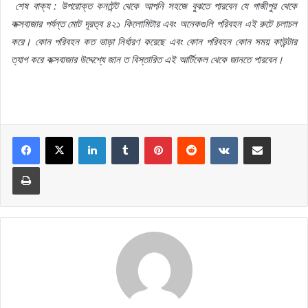
শেষ
বাক্য
:
উপরোক্ত
কনটেন্ট
থেকে
আপনি
সহজে
বুঝতে
পারবেন
যে
গাজীপুর
থেকে
কক্সবাজার
পর্যন্ত
মোট
দূরত্ব
৪২১
কিলোমিটার
এবং
অনেকগুলি
পরিবহন
এই
রুটে
চলাচল
করে।
কোন
পরিবহন
কত
ভাড়া
নির্ধারণ
করেছে
এবং
কোন
পরিবহন
কোন
সময়
কাউন্টার
ত্যাগ
করে
কক্সবাজার
উদ্দেশ্যে
জান
ত
বিস্তারিত
এই
আর্টিকেল
থেকে
জানতে
পারবেন।
LinkedIn
Tumblr
Pinterest
Reddit
VKontakte
Share via Email
Print