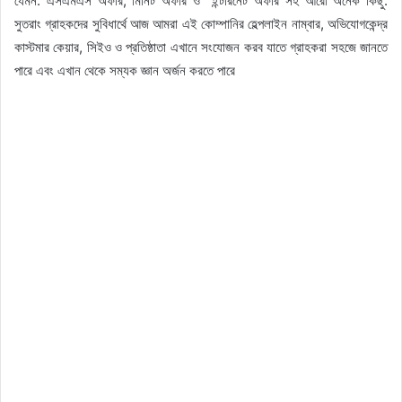
যেমন: এসএমএস অফার, মিনিট অফার ও ইন্টারনেট অফার সহ আরো অনেক কিছু.
সুতরাং গ্রাহকদের সুবিধার্থে আজ আমরা এই কোম্পানির হেল্পলাইন নাম্বার, অভিযোগকেন্দ্র
কাস্টমার কেয়ার, সিইও ও প্রতিষ্ঠাতা এখানে সংযোজন করব যাতে গ্রাহকরা সহজে জানতে
পারে এবং এখান থেকে সম্যক জ্ঞান অর্জন করতে পারে