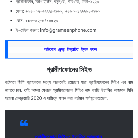
গ্রামীণফোন, জিপি হাউস, বসুন্ধরা, বারিধারা, ঢাকা-১২২৯
ফোন: +৮৮-০২-২২২২৮২৯৯০, +৮৮০-১৭৯৯৮৮২৯৯০
ফেক্স: +৮৮-০২-৮৪১৬০২৬
ই-মেইল করুন:
info@grameenphone.com
অভিযোগ কেন্দ্র বিস্তারিত ক্লিক করুন
গ্রামীণফোনের সিইও
বর্তমানে জিপি গ্রাহকদের মধ্যে অনেকেই রয়েছেন যারা গ্রামীণফোনের সিইও এর নাম
জানতে চান. তাই আমরা যেখানে গ্রামীণফোনের সিইও নাম বলছি ইয়াসির আজমান যিনি
পহেলা ফেব্রুয়ারি 2020 এ দায়িত্ব পালন করে বর্তমান পর্যন্ত রয়েছেন.
গ্রামীণফোন সিইও: ইয়াসির আজমান.