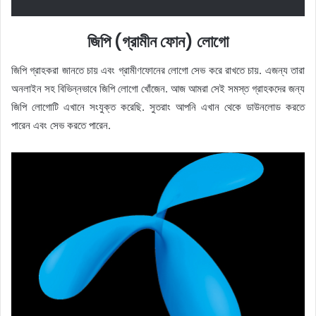
জিপি (গ্রামীন ফোন) লোগো
জিপি গ্রাহকরা জানতে চায় এবং গ্রামীণফোনের লোগো সেভ করে রাখতে চায়. এজন্য তারা
অনলাইন সহ বিভিন্নভাবে জিপি লোগো খোঁজেন. আজ আমরা সেই সমস্ত গ্রাহকদের জন্য
জিপি লোগোটি এখানে সংযুক্ত করেছি. সুতরাং আপনি এখান থেকে ডাউনলোড করতে
পারেন এবং সেভ করতে পারেন.