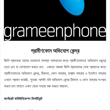
গ্রামীণফোন অভিযোগ কেন্দ্র
জিপি গ্রাহকরা তাদের যেকোনো সমস্যা সমাধানের জন্য গ্রামীণফোনের অভিযোগ কেন্দ্রে
যেতে চান বা যোগাযোগ করতে চান. এজন্য আমরা জিপি গ্রাহকদের সেবা প্রদানের জন্য
গ্রামীণফোনের অভিযোগ কেন্দ্র, ঠিকানা, ফোন নাম্বার, ফ্যাক্স নাম্বার ও ইমেইল নাম্বার
এখানে প্রদান করেছি. সুতরাং আপনি যদি অভিযোগ কেন্দ্র ঠিকানা ও ফোন নাম্বার সংগ্রহ
করতে চান তাহলে এখান থেকে সহজে শুরু করতে পারবেন.
কর্পোরেট কমিউনিকেশন ডিপার্টমেন্ট