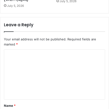
July 5, 2026
July 5, 2026
Leave a Reply
Your email address will not be published.
Required fields are
marked
*
C
o
m
m
e
n
t
*
Name
*