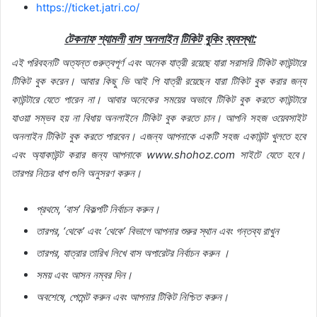
https://ticket.jatri.co/
টেকনাফ
শ্যামলী
বাস
অনলাইন
টিকিট
বুকিং
ব্যবস্থা
:
এই
পরিবহনটি
অত্যন্ত
গুরুত্বপূর্ণ
এবং
অনেক
যাত্রী
রয়েছে
যারা
সরাসরি
টিকিট
কাউন্টারে
টিকিট
বুক
করেন।
আবার
কিছু
ভি
আই
পি
যাত্রী
রয়েছেন
যারা
টিকিট
বুক
করার
জন্য
কাউন্টারে
যেতে
পারেন
না।
আবার
অনেকের
সময়ের
অভাবে
টিকিট
বুক
করতে
কাউন্টারে
যাওয়া
সম্ভব
হয়
না
বিধায়
অনলাইনে
টিকিট
বুক
করতে
চান।
আপনি
সহজ
ওয়েবসাইট
অনলাইন
টিকিট
বুক
করতে
পারবেন।
এজন্য
আপনাকে
একটি
সহজ
একাউন্ট
খুলতে
হবে
এবং
অ্যাকাউন্ট
করার
জন্য
আপনাকে
www.shohoz.com
সাইটে
যেতে
হবে।
তারপর
নিচের
ধাপ
গুলি
অনুসরণ
করুন।
প্রথমে
, ‘
বাস
’
বিকল্পটি
নির্বাচন
করুন।
তারপর
, ‘
থেকে
’
এবং
‘
থেকে
’
বিভাগে
আপনার
শুরুর
স্থান
এবং
গন্তব্য
রাখুন
তারপর
,
যাত্রার
তারিখ
লিখে
বাস
অপারেটর
নির্বাচন
করুন
।
সময়
এবং
আসন
নম্বর
দিন।
অবশেষে
,
পেমেন্ট
করুন
এবং
আপনার
টিকিট
নিশ্চিত
করুন।