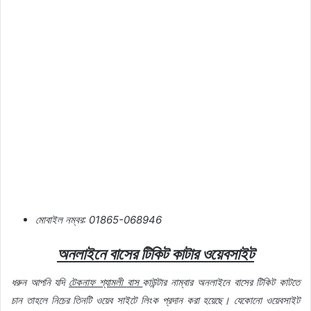
মোবাইল
নম্বর
: 01865-068946
অনলাইনে
বাসের
টিকিট
কাটার
ওয়েবসাইট
ধরুন
আপনি
যদি
টেকনাফ
শ্যামলী
বাস
কাউন্টার
নাম্বার
অনলাইনে
বাসের
টিকিট
কাটতে
চান
তাহলে
নিচের
তিনটি
ওয়েব
সাইটে
লিংক
প্রদান
করা
হয়েছে।
যেকোনো
ওয়েবসাইট