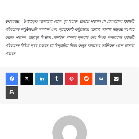
উপসংহার
:
উপরোক্ত
আলোচনা
থেকে
খুব
সহজে
জানতে
পারবেন
যে
টেকনাফের
শ্যামলী
পরিবহনের
কাউন্টারগুলি
সম্পর্কে
এবং
প্রত্যেকটি
কাউন্টারের
আলাদা
আলাদা
নাম্বার
সংগ্রহ
করতে
পারবেন
.
তাছাড়া
কিভাবে
মোবাইল
নাম্বার
ব্যবহার
করে
কিংবা
অনলাইনে
শ্যামলী
পরিবহনের
টিকিট
ক্রয়
করবেন
তা
বিস্তারিত
নিয়ম
কানুন
আজকের
আর্টিকেল
থেকে
জানতে
পারবেন
.
LinkedIn
Tumblr
Pinterest
Reddit
VKontakte
Share via Email
Print