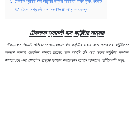
3
টেকনাফ শ্যামলী বাস কাউন্টার নাম্বার অনলাইন টিকিট বুকিং পদ্ধতি
3.1
টেকনাফ শ্যামলী বাস অনলাইন টিকিট বুকিং ব্যবস্থা:
টেকনাফ
শ্যামলী
বাস
কাউন্টার
নাম্বার
টেকনাফের
শ্যামলী
পরিবহনের
অনেকগুলি
বাস
কাউন্টার
রয়েছে
এবং
প্রত্যেকে
কাউন্টারের
আলাদা
আলাদা
মোবাইল
নাম্বার
রয়েছে
.
তবে
আপনি
যদি
সেই
সকল
কাউন্টার
সম্পর্কে
জানতে
চান
এবং
মোবাইল
নাম্বার
সংগ্রহ
করতে
চান
তাহলে
আজকের
আর্টিকেলটি
পড়ুন
.