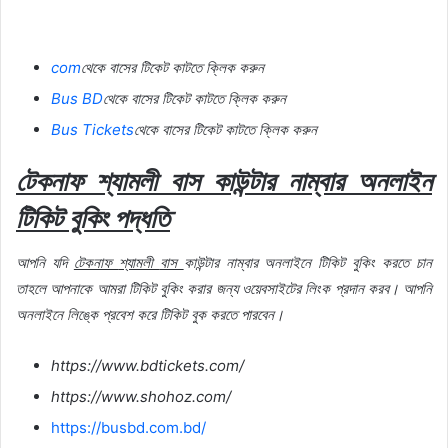
com
থেকে
বাসের
টিকেট
কাটতে
ক্লিক
করুন
Bus BD
থেকে
বাসের
টিকেট
কাটতে
ক্লিক
করুন
Bus Tickets
থেকে
বাসের
টিকেট
কাটতে
ক্লিক
করুন
টেকনাফ
শ্যামলী
বাস
কাউন্টার
নাম্বার
অনলাইন
টিকিট
বুকিং
পদ্ধতি
আপনি
যদি
টেকনাফ
শ্যামলী
বাস
কাউন্টার
নাম্বার
অনলাইনে
টিকিট
বুকিং
করতে
চান
তাহলে
আপনাকে
আমরা
টিকিট
বুকিং
করার
জন্য
ওয়েবসাইটের
লিংক
প্রদান
করব।
আপনি
অনলাইনে
লিঙ্কে
প্রবেশ
করে
টিকিট
বুক
করতে
পারবেন।
https://www.bdtickets.com/
https://www.shohoz.com/
https://busbd.com.bd/