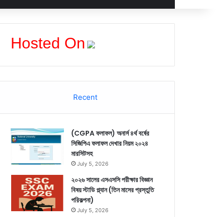
Hosted On
Recent
(CGPA ফলাফল) অনার্স ৪র্থ বর্ষের
সিজিপিএ ফলাফল দেখার নিয়ম ২০২৪
মারসিটসহ
July 5, 2026
২০২৬ সালের এসএসসি পরীক্ষার বিজ্ঞান
বিষয় স্টাডি প্ল্যান (তিন মাসের প্রস্তুতি
পরিকল্পনা)
July 5, 2026