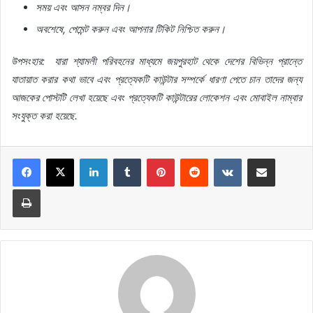
সময়
এবং
আসন
নম্বর
দিন।
অবশেষে
,
পেমেন্ট
করুন
এবং
আপনার
টিকিট
নিশ্চিত
করুন।
উপসংহার
:
যারা
শ্যামলী
পরিবহনের
মাধ্যমে
জয়পুরহাট
থেকে
দেশের
বিভিন্ন
প্রান্তে
যাতায়াত
করার
কথা
ভাবে
এবং
প্রত্যেকটি
কাউন্টার
সম্পর্কে
ধারণা
পেতে
চান
তাদের
জন্য
আজকের
পোস্টটি
লেখা
হয়েছে
এবং
প্রত্যেকটি
কাউন্টারের
লোকেশন
এবং
মোবাইল
নাম্বার
সংযুক্ত
করা
হয়েছে
.
LinkedIn
Tumblr
Pinterest
Reddit
VKontakte
Share via Email
Print