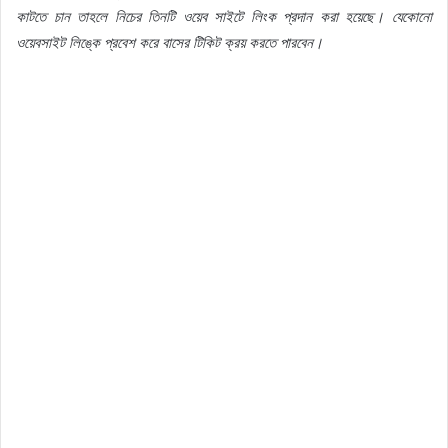
কাটতে
চান
তাহলে
নিচের
তিনটি
ওয়েব
সাইটে
লিংক
প্রদান
করা
হয়েছে।
যেকোনো
ওয়েবসাইট
লিঙ্কে
প্রবেশ
করে
বাসের
টিকিট
ক্রয়
করতে
পারবেন।