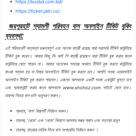
https://busbd.com.bd/
https://ticket.jatri.co/
জয়পুরহাট
শ্যামলী
পরিবহন
বাস
অনলাইন
টিকিট
বুকিং
ব্যবস্থা
:
এই
পরিবহনটি
অত্যন্ত
গুরুত্বপূর্ণ
এবং
অনেক
যাত্রী
রয়েছে
যারা
সরাসরি
টিকিট
কাউন্টারে
টিকিট
বুক
করেন।
আবার
কিছু
ভি
আই
পি
যাত্রী
রয়েছেন
যারা
টিকিট
বুক
করার
জন্য
কাউন্টারে
যেতে
পারেন
না।
আবার
অনেকের
সময়ের
অভাবে
টিকিট
বুক
করতে
কাউন্টারে
যাওয়া
সম্ভব
হয়
না
বিধায়
অনলাইনে
টিকিট
বুক
করতে
চান।
আপনি
সহজ
ওয়েবসাইট
অনলাইন
টিকিট
বুক
করতে
পারবেন।
এজন্য
আপনাকে
একটি
সহজ
একাউন্ট
খুলতে
হবে
এবং
অ্যাকাউন্ট
করার
জন্য
আপনাকে
www.shohoz.com
সাইটে
যেতে
হবে।
তারপর
নিচের
ধাপ
গুলি
অনুসরণ
করুন।
প্রথমে
, ‘
বাস
’
বিকল্পটি
নির্বাচন
করুন।
তারপর
, ‘
থেকে
’
এবং
‘
থেকে
’
বিভাগে
আপনার
শুরুর
স্থান
এবং
গন্তব্য
রাখুন
তারপর
,
যাত্রার
তারিখ
লিখে
বাস
অপারেটর
নির্বাচন
করুন
।