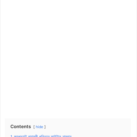
Contents
hide
1
জয়পুরহাট শ্যামলী পরিবহন কাউন্টার নাম্বার