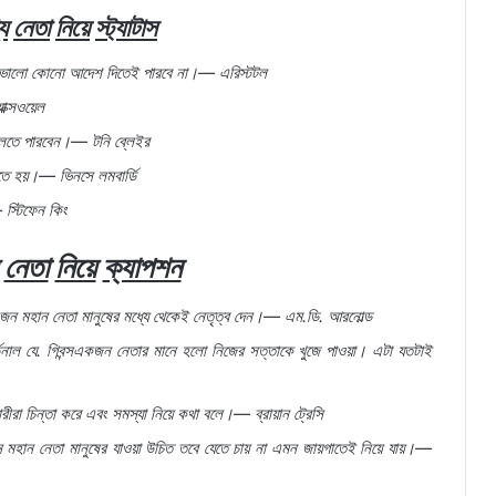
য
নেতা
নিয়ে
স্ট্যাটাস
ভালো
কোনো
আদেশ
দিতেই
পারবে
না।
—
এরিস্টটল
যাক্সওয়েল
লতে
পারবেন।
—
টনি
ব্লেইর
তে
হয়।
—
ভিনসে
লমবার্ডি
—
স্টিফেন
কিং
নেতা
নিয়ে
ক্যাপশন
জন
মহান
নেতা
মানুষের
মধ্যে
থেকেই
নেতৃত্ব
দেন।
—
এম
.
ডি
.
আরনোল্ড
িনাল
যে
.
গিবন্সএকজন
নেতার
মানে
হলো
নিজের
সত্তাকে
খুজে
পাওয়া।
এটা
যতটাই
রীরা
চিন্তা
করে
এবং
সমস্যা
নিয়ে
কথা
বলে।
—
ব্রায়ান
ট্রেসি
ন
মহান
নেতা
মানুষের
যাওয়া
উচিত
তবে
যেতে
চায়
না
এমন
জায়গাতেই
নিয়ে
যায়।
—