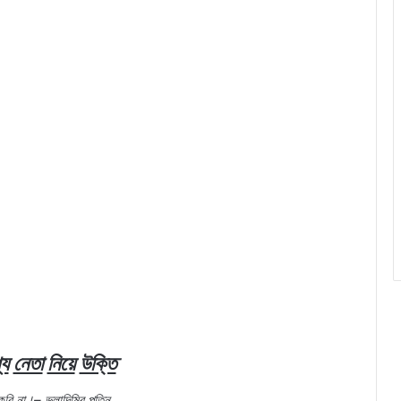
্য
নেতা
নিয়ে
উক্তি
করি
না।
–
ভ্লাদিমির
পুতিন