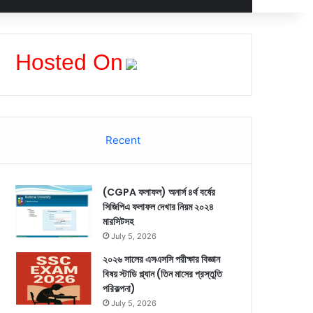
Hosted On
Recent
(CGPA ফলাফল) অনার্স ৪র্থ বর্ষের
সিজিপিএ ফলাফল দেখার নিয়ম ২০২৪
মারসিটসহ
July 5, 2026
২০২৬ সালের এসএসসি পরীক্ষার বিজ্ঞান
বিষয় স্টাডি প্ল্যান (তিন মাসের প্রস্তুতি
পরিকল্পনা)
July 5, 2026