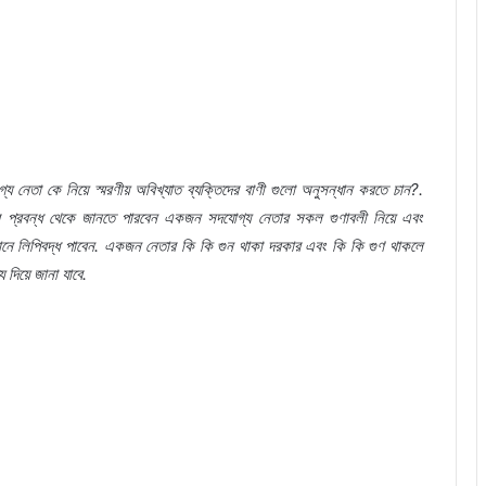
গ্য
নেতা
কে
নিয়ে
স্মরণীয়
অবিখ্যাত
ব্যক্তিদের
বাণী
গুলো
অনুসন্ধান
করতে
চান
?.
র
প্রবন্ধ
থেকে
জানতে
পারবেন
একজন
সদযোগ্য
নেতার
সকল
গুণাবলী
নিয়ে
এবং
নে
লিপিবদ্ধ
পাবেন
.
একজন
নেতার
কি
কি
গুন
থাকা
দরকার
এবং
কি
কি
গুণ
থাকলে
য
দিয়ে
জানা
যাবে
.