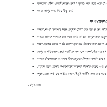
আজকের
পাঠক
পরবর্তী
দিনের
নেতা।
সুতরাং
যত
পারো
পড়ে
যা
সৎ
ও
যোগ্য
নেতা
নিয়ে
কিছু
কথা
সৎ
ও
যোগ্য
ন
ক্ষমতা
কিংবা
অবস্থান
দিয়ে
নেতৃত্ব
যাচাই
করা
যায়
না
বরং
দায়িত
নেতারা
তাদের
ক্ষমতার
বলে
মহত
হোন
না
বরং
অন্যদেরকে
অনুপ্
মহান
নেতারা
বলেন
না
কি
করতে
হবে
বরং
কিভাবে
করা
হয়
তা
দ
যোগ্য
ও
শক্তিমান
নেতা
সবাইকে
এক
এক
আদর্শ
নিয়ে
আসে।
নেতারা
নিরপেক্ষতা
ও
সততা
দিয়ে
মানুষের
বিশ্বাস
অর্জন
করে।
নেতৃত্ব
মানে
তোমার
উপস্থিতিতে
অন্যরা
উন্নতি
করবে
,
এবং
ত
শ্রেষ্ঠ
নেতা
সেই
যার
অধীনে
কোন
কিছুই
অর্জিত
হলে
তার
সাথে
যোগ‍্য নেতা