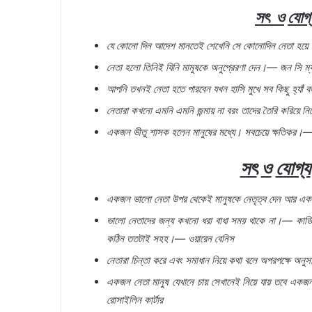
সৎ
ও
যোগ্
যে
কোনো
দিন
আদেশ
মানতেই
শেখেনি
সে
কোনোদিন
নেতা
হয়ে
নেতা
হলো
তিনিই
যিনি
মামুষকে
অনুপ্রেরণা
দেন।
—
জন
সি
ম্
আপনি
তখনই
নেতা
হতে
পারবেন
যখন
হাসি
মুখে
সব
কিছু
হ্যাঁ
ব
নেতারা
কখনো
এমনি
এমনি
জন্মায়
না
বরং
তাদের
তৈরি
করিয়ে
নি
একজন
ভীতু
শাসক
হলেন
মানুষের
মধ্যে।
সবচেয়ে
ক্ষতিকর।
সৎ
ও
যোগ্য
একজন
ভালো
নেতা
উপর
থেকেই
মানুষকে
নেতৃত্ব
দেন
আর
এক
ভালো
নেতাদের
জন্য
কখনো
ধরা
বাধা
সময়
থাকে
না।
—
কার্ড
কঠিন
ততটাই
সহহ।
—
ওয়ারেন
বেনিস
নেতারা
চিন্তা
করে
এবং
সমাধান
নিয়ে
কথা
বলে
অপরপক্ষে
অনুসা
একজন
নেতা
মানুষ
যেখানে
চায়
সেখানেই
নিয়ে
যায়
তবে
একজ
রোসাইলিন
কার্টার