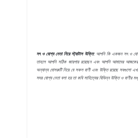
সৎ
ও
যোগ্য
নেতা
নিয়ে
স্ট্যাটাস
উক্তি
:
আপনি
কি
একজন
সৎ
ও
যো
তাহলে
আপনি
সঠিক
জায়গায়
রয়েছেন
এবং
আপনি
আমাদের
আজকে
অন্যান্য
দোসরুটি
নিয়ে
যে
সকল
বাণী
এবং
উক্তি
রয়েছে
সবগুলো
এখা
সদর
যোগ্য
নেতা
বলা
হয়
তা
কবি
সাহিত্যের
বিভিন্ন
উক্তি
ও
বাণীর
মধ্