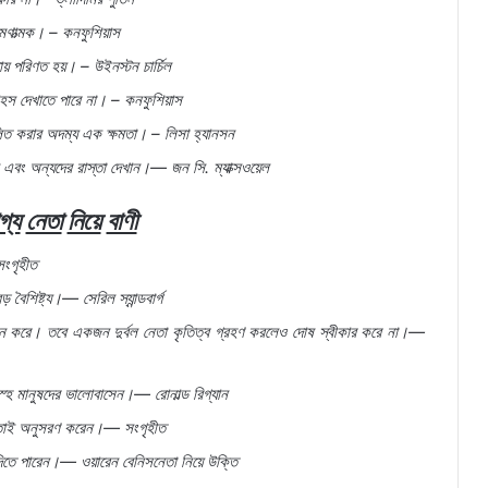
মণাত্মক।
–
কনফুশিয়াস
য়
পরিণত
হয়।
–
উইনস্টন
চার্চিল
াহস
দেখাতে
পারে
না।
–
কনফুশিয়াস
িত
করার
অদম্য
এক
ক্ষমতা।
–
লিসা
হ্যানসন
এবং
অন্যদের
রাস্তা
দেখান।
—
জন
সি
.
ম্যাক্সওয়েল
গ্য
নেতা
নিয়ে
বাণী
সংগৃহীত
বড়
বৈশিষ্ট্য।
—
সেরিল
স্যান্ডবার্গ
ন
করে।
তবে
একজন
দুর্বল
নেতা
কৃতিত্ব
গ্রহণ
করলেও
দোষ
স্বীকার
করে
না।
—
্হ
মানুষদের
ভালোবাসেন।
—
রোনাল্ড
রিগ্যান
তাই
অনুসরণ
করেন।
—
সংগৃহীত
িতে
পারেন।
—
ওয়ারেন
বেনিসনেতা
নিয়ে
উক্তি