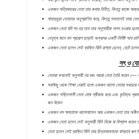
একজন
সত্যিকারের
নেতা
তার
কথায়
বিনীত
,
কিন্তু
কাজে
আক্র
পাহাড়চূড়া
নেতাদের
অনুপ্রাণিত
করে
,
কিন্তু
সমতলেই
তারা
নেতা
একজন
নেতা
যদি
সৎ
হয়
তবে
তার
অনুসারীরা
অসৎ
হওয়ার
দুঃস
নেতৃত্ব
মানে
বল
প্রয়োগ
ছাড়াই
অন্যদের
একটি
নির্দিষ্ট
পথে
চাল
একজন
নেতা
হলেন
সেই
ব্যক্তি
যিনি
রাস্তা
চেনেন
,
হেটে
চলেন
সৎ
ও
যো
নেতারা
কখনোই
অনুসারী
নয়
বরং
আরো
নেতা
তৈরি
করেন।
—
সবকিছু
থেকে
শিক্ষা
নেয়াই
হলো
একজন
ভালো
নেতার
সবচেয়ে
একজন
শক্তিশালী
নেতা
দোষ
স্বীকার
করে
এবং
কৃতিত্ব
প্রদা
জন
উডেন
একজন
বস
ক্ষমতাকে
ভালোবাসেন
আর
একজন
নেতা
তার
অধীনস
একজন
নেতা
হলেন
সেই
অনুসারী
যিনি
নিজে
যা
বিশ্বাস
করেন
নেতা
হলেন
সেই
ব্যক্তি
যিনি
তার
চিন্তাভাবনাকে
বাস্তবে
রূপ
দ