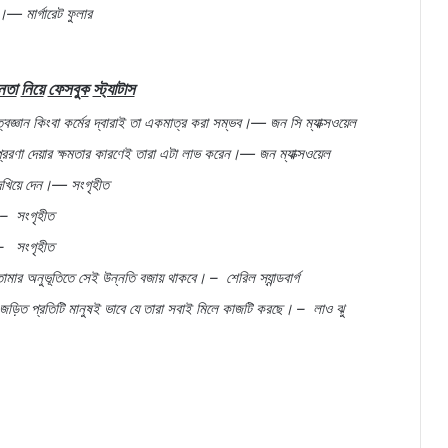
ও।
—
মার্গারেট
ফুলার
েতা
নিয়ে
ফেসবুক
স্ট্যাটাস
্বজ্ঞান
কিংবা
কর্মের
দ্বারাই
তা
একমাত্র
করা
সম্ভব।
—
জন
সি
ম্যাক্সওয়েল
রেরণা
দেয়ার
ক্ষমতার
কারণেই
তারা
এটা
লাভ
করেন।
—
জন
ম্যাক্সওয়েল
েখিয়ে
দেন।
—
সংগৃহীত
–
সংগৃহীত
–
সংগৃহীত
োমার
অনুভূতিতে
সেই
উন্নতি
বজায়
থাকবে।
–
শেরিল
স্যান্ডবার্গ
জড়িত
প্রতিটি
মানুষই
ভাবে
যে
তারা
সবাই
মিলে
কাজটি
করছে।
–
লাও
ঝু