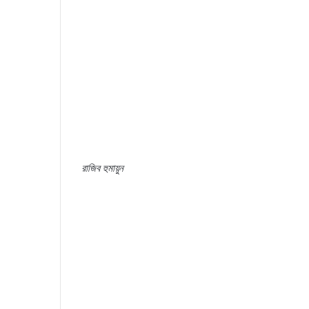
রাজিব হুমায়ুন