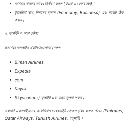
আপনার
যাত্রার
তারিখ
নির্ধারণ
করুন
(
যাওয়া
ও
ফেরার
দিন
)
।
ট্রানজিট
স্টপ
,
বিমানের
ক্লাস
(Economy, Business)
এবং
বাজেট
ঠিক
করুন।
২
.
ফ্লাইট
ও
ভাড়া
খোঁজা
জনপ্রিয়
অনলাইন
প্ল্যাটফর্মগুলোতে
(
যেমন
:
Biman Airlines
Expedia
com
Kayak
Skyscanner)
ফ্লাইট
এবং
ভাড়া
তুলনা
করুন।
সরাসরি
এয়ারলাইনসের
অফিসিয়াল
ওয়েবসাইট
থেকেও
বুকিং
করতে
পারেন
(Emirates,
Qatar Airways, Turkish Airlines,
ইত্যাদি
)
।