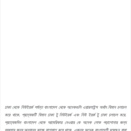
ঢাকা
থেকে
নিউইয়র্ক
পর্যন্ত
বাংলাদেশ
থেকে
অনেকগুলি
এয়ারলাইন্স
অর্থাৎ
বিমান
চলাচল
করে
থাকে
.
প্রত্যেকটি
বিমান
ঢাকা
টু
নিউইয়র্ক
এবং
নিউ
ইয়র্ক
টু
ঢাকা
চলাচল
করে
.
প্রত্যেকদিন
বাংলাদেশ
থেকে
আমেরিকার
নেওয়ার
কে
অনেক
লোক
পড়াশোনার
জন্য
ব্যবসার
জন্য
অন্যান্য
কাজে
যাতায়াত
করে
থাকে
.
এজন্য
অনেক
বাংলাদেশী
রয়েছেন
যারা