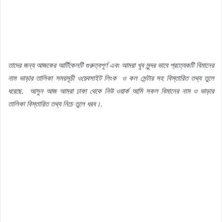
তাদের
জন্য
আজকের
আর্টিকেলটি
গুরুত্বপূর্ণ
এবং
আমরা
খুব
সুন্দর
ভাবে
প্রত্যেকটি
বিমানের
নাম
ভাড়ার
তালিকা
সময়সূচী
ওয়েবসাইট
লিংক
ও
কল
সেন্টার
সহ
বিস্তারিত
তথ্য
তুলে
ধরেছে
.
আসুন
আজ
আমরা
ঢাকা
থেকে
নিউ
ওয়ার্ক
আমি
সকল
বিমানের
নাম
ও
ভাড়ার
তালিকা
বিস্তারিত
তথ্য
নিচে
তুলে
ধরব।
.