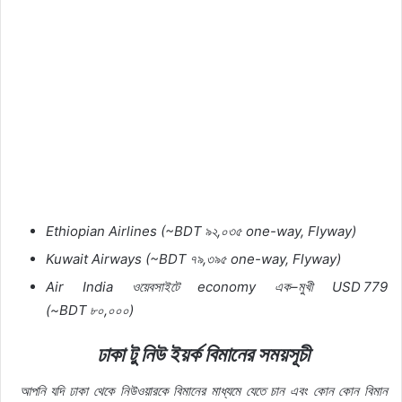
Ethiopian Airlines (~BDT
৯২
,
০৩৫
one-way, Flyway)
Kuwait Airways (~BDT
৭৯
,
৩৯৫
one-way, Flyway)
Air India
ওয়েবসাইটে
economy
এক
–
মুখী
USD 779
(~BDT
৮০
,
০০০
)
ঢাকা
টু
নিউ
ইয়র্ক
বিমানের
সময়সূচী
আপনি
যদি
ঢাকা
থেকে
নিউওয়ারকে
বিমানের
মাধ্যমে
যেতে
চান
এবং
কোন
কোন
বিমান