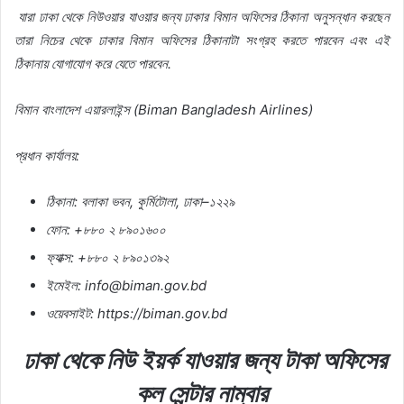
যারা
ঢাকা
থেকে
নিউওয়ার
যাওয়ার
জন্য
ঢাকার
বিমান
অফিসের
ঠিকানা
অনুসন্ধান
করছেন
তারা
নিচের
থেকে
ঢাকার
বিমান
অফিসের
ঠিকানাটা
সংগ্রহ
করতে
পারবেন
এবং
এই
ঠিকানায়
যোগাযোগ
করে
যেতে
পারবেন
.
বিমান
বাংলাদেশ
এয়ারলাইন্স
(Biman Bangladesh Airlines)
প্রধান
কার্যালয়
:
ঠিকানা
:
বলাকা
ভবন
,
কুর্মিটোলা
,
ঢাকা
–
১২২৯
ফোন
: +
৮৮০
২
৮৯০১৬০০
ফ্যাক্স
: +
৮৮০
২
৮৯০১৩৯২
ইমেইল
:
info@biman.gov.bd
ওয়েবসাইট
: https://biman.gov.bd
ঢাকা
থেকে
নিউ
ইয়র্ক
যাওয়ার
জন্য
টাকা
অফিসের
কল
সেন্টার
নাম্বার