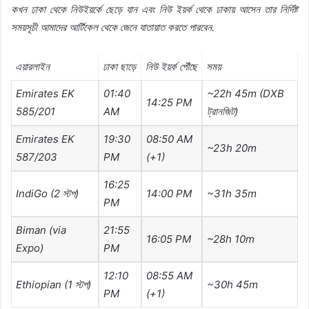
কখন
ঢাকা
থেকে
নিউইয়র্কে
ছেড়ে
যান
এবং
নিউ
ইয়র্ক
থেকে
ঢাকায়
আসেন
তার
নির্দিষ্ট
সময়সূচী
আমাদের
আর্টিকেল
থেকে
জেনে
যাতায়াত
করতে
পারবেন
.
এয়ারলাইন
ঢাকা
ছাড়ে
নিউ
ইয়র্ক
পৌঁছে
সময়
Emirates EK
01:40
~22h 45m (DXB
14:25 PM
585/201
AM
ট্রানজিট
)
Emirates EK
19:30
08:50 AM
~23h 20m
587/203
PM
(+1)
16:25
IndiGo (2
স্টপ
)
14:00 PM
~31h 35m
PM
Biman (via
21:55
16:05 PM
~28h 10m
Expo)
PM
12:10
08:55 AM
Ethiopian (1
স্টপ
)
~30h 45m
PM
(+1)