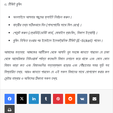
৩
.
টিকিট
বুকিং
অনলাইনে
আপনার
পছন্দের
ফ্লাইট
নির্বাচন
করুন।
যাত্রীর
তথ্য
সঠিকভাবে
দিন
(
পাসপোর্টের
সাথে
মিল
রেখে
)
।
পেমেন্ট
করুন
(
ক্রেডিট
/
ডেবিট
কার্ড
,
মোবাইল
ব্যাংকিং
,
বিকাশ
ইত্যাদি
)
।
বুকিং
নিশ্চিত
হওয়ার
পর
ইমেইলে
ইলেকট্রনিক
টিকিট
(E-ticket)
পাবেন।
আমাদের
মন্তব্য
:
আজকের
আর্টিকেল
থেকে
আপনি
খুব
সহজে
জানতে
পারবেন
যে
ঢাকা
থেকে
আমেরিকার
নিউওয়ার্ক
পর্যন্ত
কতগুলি
বিমান
চলাচল
করে
থাকে
এবং
কোন
কোন
বিমান
ভাড়া
কত
এবং
বিমানগুলির
গন্তব্যস্থল
ছাড়ার
এবং
পৌঁছানোর
সময়
সূচি
সহ
বিস্তারিত
তথ্য
.
আরও
জানতে
পারবেন
যে
এই
সকল
বিমানের
সাথে
যোগাযোগ
করার
কল
সেন্টার
নাম্বার
ও
অফিসের
ঠিকানা
সকল
তথ্য
.
LinkedIn
Tumblr
Pinterest
Reddit
VKontakte
Share via Email
Print