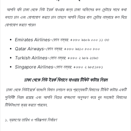
আপনি
যদি
ঢাকা
থেকে
নিউ
ইয়র্ক
যাওয়ার
জন্য
ঢাকা
অফিসের
কল
সেন্টারে
সাথে
কথা
বলতে
চান
এবং
যোগাযোগ
করতে
চান
তাহলে
আপনি
নিচের
বাল
সেন্টার
নাম্বারে
কল
দিয়ে
যোগাযোগ
করতে
পারেন
Emirates Airlines-
ফোন
নম্বর
: +
৮৮০
৯৬০৯
০০০
১১
৩৩
Qatar Airways-
ফোন
নম্বর
: +
৮৮০
৯৬১০
৮০০
৮০০
Turkish Airlines-
ফোন
নম্বর
: +
৮৮০
২
৯৮৯
২৩৯৩
Singapore Airlines-
ফোন
নম্বর
: +
৮৮০
২
৯৮৫১৮৮১
ঢাকা
থেকে
নিউ
ইয়র্ক
বিমানে
যাওয়ার
টিকিট
কাটার
নিয়ম
ঢাকা
থেকে
নিউইয়র্কে
যতগুলি
বিমান
চলাচল
করে
প্রত্যেকটি
বিমানের
টিকিট
কাটার
একটি
সুনির্দিষ্ট
নিয়ম
রয়েছে
এবং
আপনি
নিচের
ধাপগুলো
অনুসরণ
করে
খুব
সহজেই
বিমানের
টিকিটগুলো
ক্রয়
করতে
পারবেন
.
১
.
ভ্রমণের
তারিখ
ও
পরিকল্পনা
নির্ধারণ