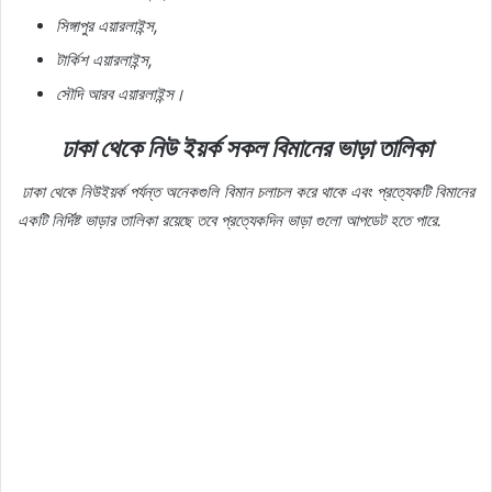
সিঙ্গাপুর
এয়ারলাইন্স
,
টার্কিশ
এয়ারলাইন্স
,
সৌদি
আরব
এয়ারলাইন্স।
ঢাকা
থেকে
নিউ
ইয়র্ক
সকল
বিমানের
ভাড়া
তালিকা
ঢাকা
থেকে
নিউইয়র্ক
পর্যন্ত
অনেকগুলি
বিমান
চলাচল
করে
থাকে
এবং
প্রত্যেকটি
বিমানের
একটি
নির্দিষ্ট
ভাড়ার
তালিকা
রয়েছে
তবে
প্রত্যেকদিন
ভাড়া
গুলো
আপডেট
হতে
পারে
.