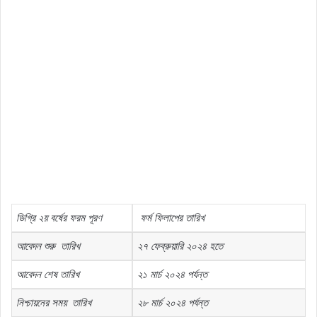
ডিগ্রি
২য়
বর্ষের
ফরম
পূরণ
ফর্ম
ফিলাপের
তারিখ
আবেদন
শুরু
তারিখ
২৭
ফেব্রুয়ারি
২০২৪
হতে
আবেদন
শেষ
তারিখ
২১
মার্চ
২০২৪
পর্যন্ত
নিশ্চায়নের
সময়
তারিখ
২৮
মার্চ
২০২৪
পর্যন্ত