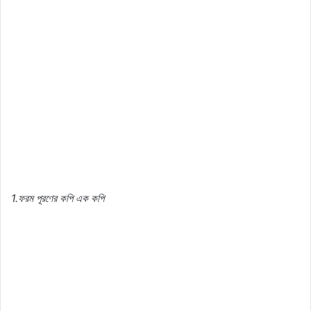
1.
ফরম
পূরণের
কপি
এক
কপি