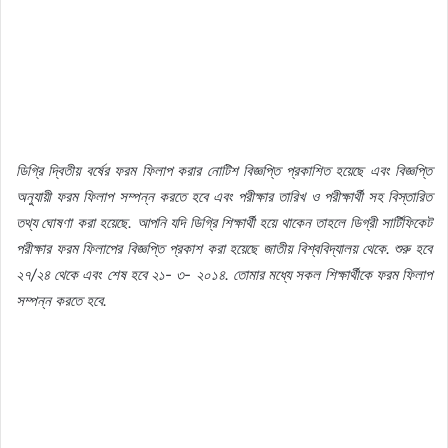
ডিগ্রি
দ্বিতীয়
বর্ষের
ফরম
ফিলাপ
করার
নোটিশ
বিজ্ঞপ্তি
প্রকাশিত
হয়েছে
এবং
বিজ্ঞপ্তি
অনুযায়ী
ফরম
ফিলাপ
সম্পন্ন
করতে
হবে
এবং
পরীক্ষার
তারিখ
ও
পরীক্ষার্থী
সহ
বিস্তারিত
তথ্য
ঘোষণা
করা
হয়েছে.
আপনি
যদি
ডিগ্রি
শিক্ষার্থী
হয়ে
থাকেন
তাহলে
ডিগ্রী
সার্টিফিকেট
পরীক্ষার
ফরম
ফিলাপের
বিজ্ঞপ্তি
প্রকাশ
করা
হয়েছে
জাতীয়
বিশ্ববিদ্যালয়
থেকে.
শুরু
হবে
২৭/
২৪
থেকে
এবং
শেষ
হবে
২১-
৩-
২০১৪.
তোমার
মধ্যে
সকল
শিক্ষার্থীকে
ফরম
ফিলাপ
সম্পন্ন
করতে
হবে.