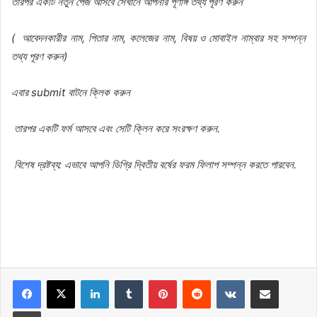
তারপর
একটি
নতুন
পেজ
আসবে
সেখানে
আপনার
পূর্ণাঙ্গ
তথ্য
পূরণ
করুন
(
আবেদনকারীর
নাম,
পিতার
নাম,
কলেজের
নাম,
বিষয়
ও
মোবাইল
নাম্বার
সহ
সম্পন্ন
তথ্য
পূরণ
করুন)
এবার submit
বাটনে
ক্লিক
করুন
তারপর
একটি
ফর্ম
আসবে
এবং
সেটি
ক্লিন
করে
সংরক্ষণ
করুন.
বিশেষ
দ্রষ্টব্য:
এভাবে
আপনি
ডিগ্রি
দ্বিতীয়
বর্ষের
ফরম
ফিলাপ
সম্পন্ন
করতে
পারবেন.
LinkedIn
Tumblr
Pinterest
Reddit
VKontakte
Share via Email
Print