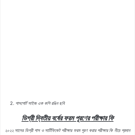
পাসপোর্ট
সাইজ
এক
কপি
রঙিন
ছবি
ডিগ্রী
দ্বিতীয়
বর্ষের
ফরম
পূরণের
পরীক্ষার
ফি
২০২২
সালের
ডিগ্রী
পাস
ও
সার্টিফিকেট
পরীক্ষার
ফরম
পূরণ
করার
পরীক্ষার
কি
নীচে
প্রদান