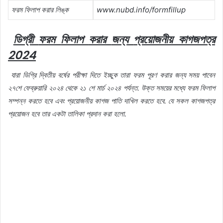
ফরম
ফিলাপ
করার
লিঙ্ক
www.nubd.info/formfillup
ডিগ্রী
ফরম
ফিলাপ
করার
জন্য
প্রয়োজনীয়
কাগজপত্র
2024
যারা
ডিগ্রি
দ্বিতীয়
বর্ষের
পরীক্ষা
দিতে
ইচ্ছুক
তারা
ফরম
পূরণ
করার
জন্য
সময়
পাবেন
২৭শে
ফেব্রুয়ারি
২০২৪
থেকে
২১
শে
মার্চ
২০২৪
পর্যন্ত.
উক্ত
সময়ের
মধ্যে
ফরম
ফিলাপ
সম্পন্ন
করতে
হবে
এবং
প্রয়োজনীয়
কাগজ
পাতি
দাখিল
করতে
হবে.
যে
সকল
কাগজপত্র
প্রয়োজন
হবে
তার
একটা
তালিকা
প্রদান
করা
হলো.