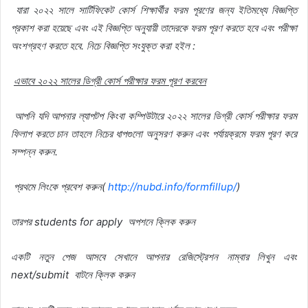
যারা
২০২২
সালে
সার্টিফিকেট
কোর্স
শিক্ষার্থীর
ফরম
পূরণের
জন্য
ইতিমধ্যে
বিজ্ঞপ্তি
প্রকাশ
করা
হয়েছে
এবং
এই
বিজ্ঞপ্তি
অনুযায়ী
তাদেরকে
ফরম
পূরণ
করতে
হবে
এবং
পরীক্ষা
অংশগ্রহণ
করতে
হবে.
নিচে
বিজ্ঞপ্তি
সংযুক্ত
করা
হইল :
এভাবে
২০২২
সালের
ডিগ্রী
কোর্স
পরীক্ষার
ফরম
পূরণ
করবেন
আপনি
যদি
আপনার
ল্যাপটপ
কিংবা
কম্পিউটারে
২০২২
সালের
ডিগ্রী
কোর্স
পরীক্ষার
ফরম
ফিলাপ
করতে
চান
তাহলে
নিচের
ধাপগুলো
অনুসরণ
করুন
এবং
পর্যায়ক্রমে
ফরম
পূরণ
করে
সম্পন্ন
করুন.
প্রথমে
লিংকে
প্রবেশ
করুন(
http://nubd.info/formfillup/
)
তারপর students for apply
অপশনে
ক্লিক
করুন
একটি
নতুন
পেজ
আসবে
সেখানে
আপনার
রেজিস্ট্রেশন
নাম্বার
লিখুন
এবং
next/submit
বাটনে
ক্লিক
করুন