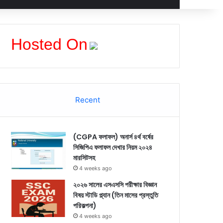
Hosted On
Recent
(CGPA ফলাফল) অনার্স ৪র্থ বর্ষের
সিজিপিএ ফলাফল দেখার নিয়ম ২০২৪
মারসিটসহ
4 weeks ago
২০২৬ সালের এসএসসি পরীক্ষার বিজ্ঞান
বিষয় স্টাডি প্ল্যান (তিন মাসের প্রস্তুতি
পরিকল্পনা)
4 weeks ago