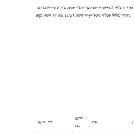
কক্সবাজার
থেকে
নারায়ণগঞ্জ
পর্যন্ত
অনেকগুলি
আপডেট
পরিবহন
চলাচ
ভাড়া
একই
নয়
এবং
1100
টাকার
মধ্যে
সকল
পরিবার
নিহিত
থাকবে
.
বাসের
বাসের
নাম
শুরু
শ
ধরন