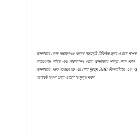
কক্সবাজার
থেকে
নারায়ণগঞ্জ
বাসের
সময়সূচি
টিকিটের
মূল্য
এখানে
উপলব
নারায়ণগঞ্জ
পর্যন্ত
এবং
নারায়ণগঞ্জ
থেকে
কক্সবাজার
পর্যন্ত
কোন
কোন
কক্সবাজার
থেকে
নারায়ণগঞ্জ
এর
মোট
দূরত্ব
386
কিলোমিটার
এবং
প্
আপডেট
সকল
তথ্য
এখানে
সংযুক্ত
করব