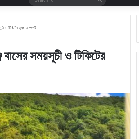
for
়সূচী ও টিকিটের মূল্য আপডেট
জ বাসের সময়সূচী ও টিকিটের