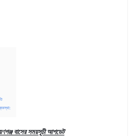
তি
্যবস্থা:
য়ণগঞ্জ
বাসের
সময়সূচী
আপডেট