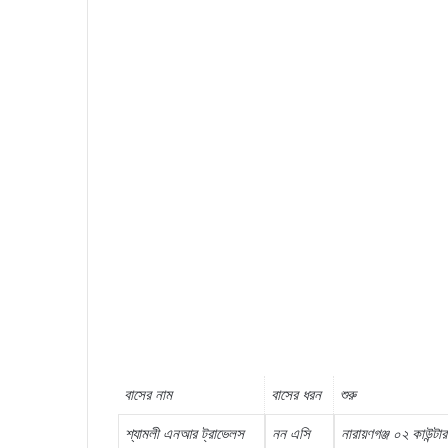
বাসের
নাম
বাসের
ধরন
শুরু
শ্যামলী
এনআর
ট্রাভেলস
নন
এসি
নারায়ণগঞ্জ
০২
কাউন্টার