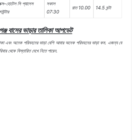
ক্স
–
হোটেল
সি
প্যালেস
সকাল
রাত
10.00
14.5
ঘন্টা
াউন্টার
07:30
গঞ্জ
বাসের
ভাড়ার
তালিকা
আপডেট
াকা
এবং
অনেক
পরিবহনের
ভাড়া
বেশি
আবার
অনেক
পরিবহনের
ভাড়া
কম
.
এজন্য
যে
রিবার
থেকে
বিস্তারিত
দেখে
নিতে
পারেন
.