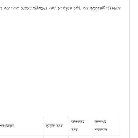
ল
করেন
এবং
সেগুলো
পরিবহনের
ভাড়া
তুলনামূলক
বেশি
.
তবে
প্রত্যেকটি
পরিবহনের
আগমনের
ভ্রমণের
েষপ্রান্ত
ছাড়ার
সময়
সময়
সময়কাল