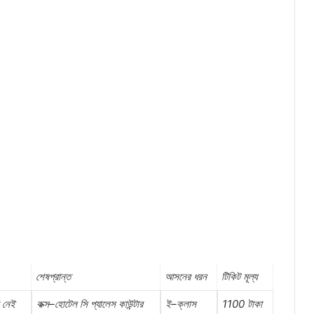
শেষপ্রান্ত
আসনের
ধরন
টিকিট
মূল্য
নেই
কক্স
–
হোটেল
সি
প্যালেস
কাউন্টার
ই
–
ক্লাস
1100
টাকা