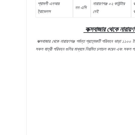
শ্যামলী
এনআর
নারায়ণগঞ্জ
০২
কাউন্টার
ক
নন
এসি
ট্রাভেলস
নেই
ক
কক্সবাজার
থেকে
নারায়ণ
কক্সবাজার
থেকে
নারায়ণগঞ্জ
পর্যন্ত
প্রত্যেকটি
পরিবহন
ভাড়া
১১০০
ট
সকল
যাত্রী
পরিবহন
গুলির
মাধ্যমে
নিয়মিত
চলাচল
করেন
এবং
সকল
প