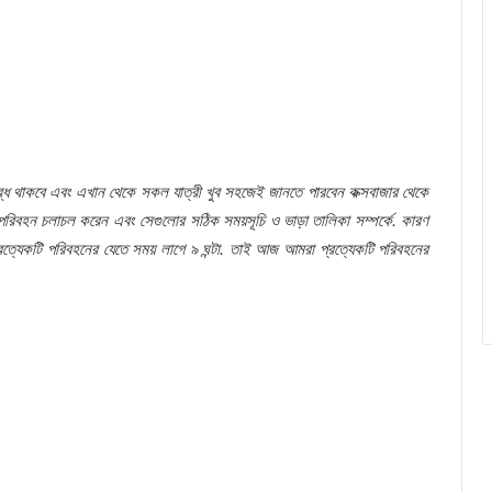
্ধ
থাকবে
এবং
এখান
থেকে
সকল
যাত্রী
খুব
সহজেই
জানতে
পারবেন
কক্সবাজার
থেকে
পরিবহন
চলাচল
করেন
এবং
সেগুলোর
সঠিক
সময়সূচি
ও
ভাড়া
তালিকা
সম্পর্কে
.
কারণ
রত্যেকটি
পরিবহনের
যেতে
সময়
লাগে
৯
ঘন্টা
.
তাই
আজ
আমরা
প্রত্যেকটি
পরিবহনের