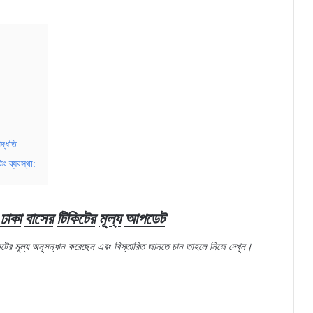
দ্ধতি
ং ব্যবস্থা:
ঢাকা
বাসের
টিকিটের
মূল্য
আপডেট
িটের
মূল্য
অনুসন্ধান
করেছেন
এবং
বিস্তারিত
জানতে
চান
তাহলে
নিজে
দেখুন।