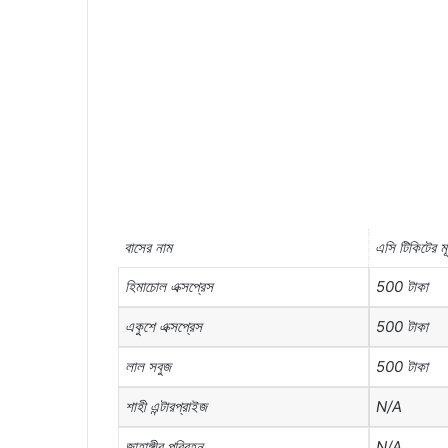
বাসের
নাম
এসি
টিকিটের
মূ
হিমাচোল
এক্সপ্রেস
500
টাকা
একুশে
এক্সপ্রেস
500
টাকা
লাল
সবুজ
500
টাকা
শাহী
এন্টারপ্রাইজ
N/A
জাহাঙ্গীর
পরিবহন
N/A