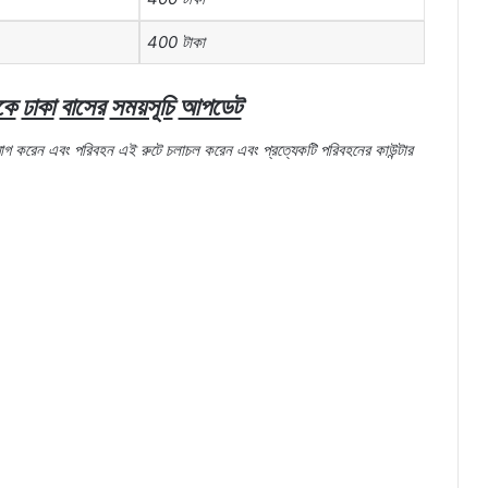
400
টাকা
কে
ঢাকা
বাসের
সময়সূচি
আপডেট
যাগ
করেন
এবং
পরিবহন
এই
রুটে
চলাচল
করেন
এবং
প্রত্যেকটি
পরিবহনের
কাউন্টার