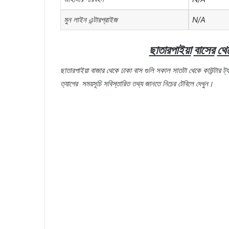
মুন
লাইন
এন্টারপ্রাইজ
N/A
ছাতারপাইয়া
বাসের
থে
ছাতারপাইয়া
বাজার
থেকে
ঢাকা
বাস
গুলি
সকাল
সাতটা
থেকে
কাউন্টার
ট্
ত্যাগের
সময়সূচি
সবিস্তারিত
তথ্য
জানতে
নিচের
টেবিলে
দেখুন।