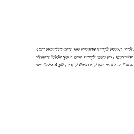
এখানে
ছাতারপাইয়া
বাসের
থেকে
ঢাকাবাজের
সময়সূচি
উপলব্ধ
:
আপনি
পরিবহনের
টিকিটের
মূল্য
ও
বাসের
সময়সূচী
জানতে
চান।
ছাতারপাইয়া
লাগে
3থেকে
4 ঘন্টা।
তাছাড়া
দীপনের
ভাড়া
৪০০
থেকে
৫০০
টাকা
হয়