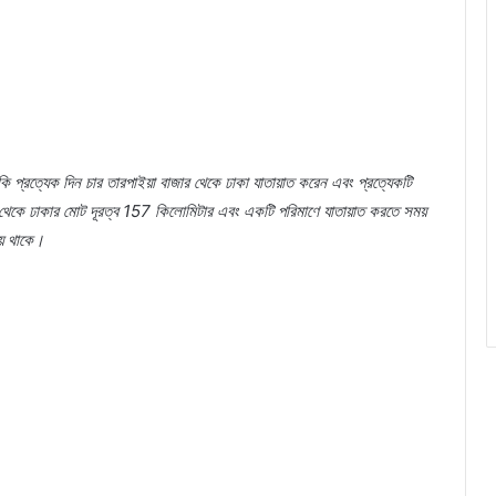
কি
প্রত্যেক
দিন
চার
তারপাইয়া
বাজার
থেকে
ঢাকা
যাতায়াত
করেন
এবং
প্রত্যেকটি
থেকে
ঢাকার
মোট
দূরত্ব
157
কিলোমিটার
এবং
একটি
পরিমাণে
যাতায়াত
করতে
সময়
ে
থাকে।