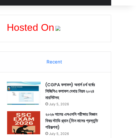
Hosted On
Recent
(CGPA ফলাফল) অনার্স ৪র্থ বর্ষের
সিজিপিএ ফলাফল দেখার নিয়ম ২০২৪
মারসিটসহ
July 5, 2026
২০২৬ সালের এসএসসি পরীক্ষার বিজ্ঞান
বিষয় স্টাডি প্ল্যান (তিন মাসের প্রস্তুতি
পরিকল্পনা)
July 5, 2026