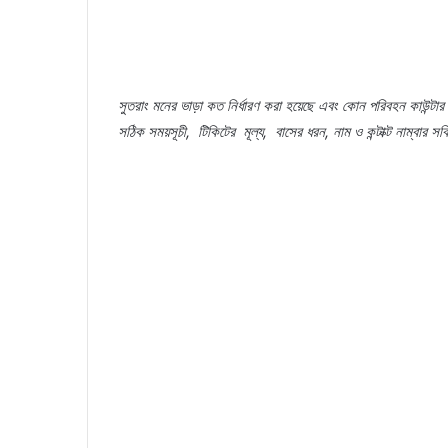
সুতরাং
মনের
ভাড়া
কত
নির্ধারণ
করা
হয়েছে
এবং
কোন
পরিবহন
কাউন্টার
সঠিক
সময়সূচী
,
টিকিটের
মূল্য
,
বাসের
ধরন
,
নাম
ও
কন্টাক্ট
নাম্বার
সবি