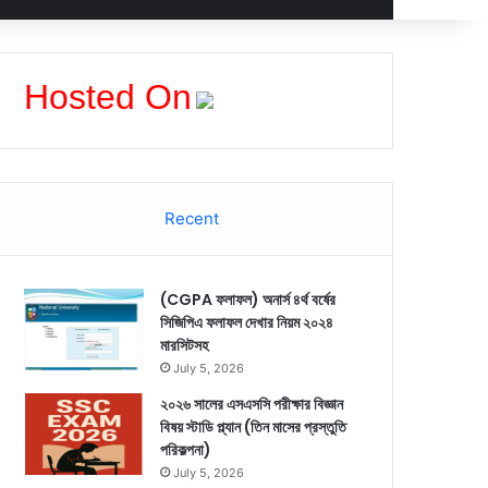
Hosted On
Recent
(CGPA ফলাফল) অনার্স ৪র্থ বর্ষের
সিজিপিএ ফলাফল দেখার নিয়ম ২০২৪
মারসিটসহ
July 5, 2026
২০২৬ সালের এসএসসি পরীক্ষার বিজ্ঞান
বিষয় স্টাডি প্ল্যান (তিন মাসের প্রস্তুতি
পরিকল্পনা)
July 5, 2026