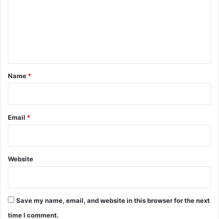
m
e
n
t
*
Name
*
Email
*
Website
Save my name, email, and website in this browser for the next
time I comment.