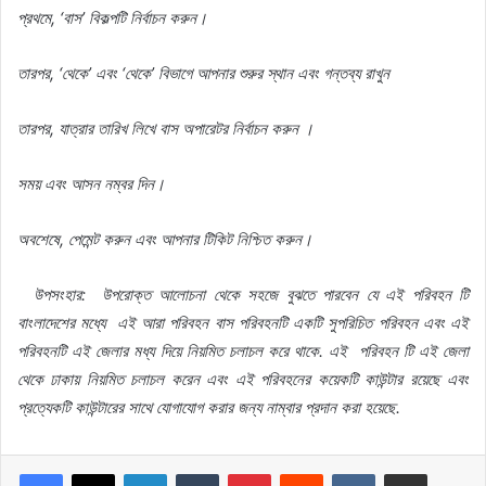
প্রথমে
, ‘
বাস
’
বিকল্পটি
নির্বাচন
করুন।
তারপর
, ‘
থেকে
’
এবং
‘
থেকে
’
বিভাগে
আপনার
শুরুর
স্থান
এবং
গন্তব্য
রাখুন
তারপর
,
যাত্রার
তারিখ
লিখে
বাস
অপারেটর
নির্বাচন
করুন
।
সময়
এবং
আসন
নম্বর
দিন।
অবশেষে
,
পেমেন্ট
করুন
এবং
আপনার
টিকিট
নিশ্চিত
করুন।
উপসংহার
:
উপরোক্ত
আলোচনা
থেকে
সহজে
বুঝতে
পারবেন
যে
এই
পরিবহন
টি
বাংলাদেশের
মধ্যে
এই
আরা পরিবহন বাস পরিবহনটি একটি
সুপরিচিত
পরিবহন
এবং
এই
পরিবহনটি
এই
জেলার
মধ্য
দিয়ে
নিয়মিত
চলাচল
করে
থাকে
.
এই
পরিবহন
টি
এই
জেলা
থেকে
ঢাকায়
নিয়মিত
চলাচল
করেন
এবং
এই
পরিবহনের
কয়েকটি
কাউন্টার
রয়েছে
এবং
প্রত্যেকটি
কাউন্টারের
সাথে
যোগাযোগ
করার
জন্য
নাম্বার
প্রদান
করা
হয়েছে
.
LinkedIn
Tumblr
Pinterest
Reddit
VKontakte
Share via Email