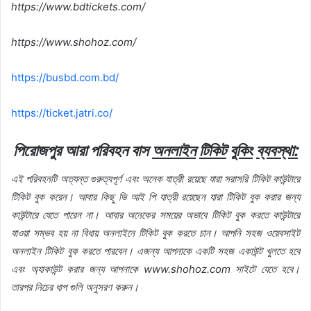
https://www.bdtickets.com/
https://www.shohoz.com/
https://busbd.com.bd/
https://ticket.jatri.co/
পিরোজপুর আরা পরিবহন বাস
অনলাইন
টিকিট
বুকিং
ব্যবস্থা
:
এই
পরিবহনটি
অত্যন্ত
গুরুত্বপূর্ণ
এবং
অনেক
যাত্রী
রয়েছে
যারা
সরাসরি
টিকিট
কাউন্টারে
টিকিট
বুক
করেন।
আবার
কিছু
ভি
আই
পি
যাত্রী
রয়েছেন
যারা
টিকিট
বুক
করার
জন্য
কাউন্টারে
যেতে
পারেন
না।
আবার
অনেকের
সময়ের
অভাবে
টিকিট
বুক
করতে
কাউন্টারে
যাওয়া
সম্ভব
হয়
না
বিধায়
অনলাইনে
টিকিট
বুক
করতে
চান।
আপনি
সহজ
ওয়েবসাইট
অনলাইন
টিকিট
বুক
করতে
পারবেন।
এজন্য
আপনাকে
একটি
সহজ
একাউন্ট
খুলতে
হবে
এবং
অ্যাকাউন্ট
করার
জন্য
আপনাকে
www.shohoz.com
সাইটে
যেতে
হবে।
তারপর
নিচের
ধাপ
গুলি
অনুসরণ
করুন।