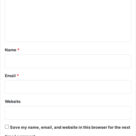
m
m
e
n
t
*
Name
*
Email
*
Website
Save my name, email, and website in this browser for the next