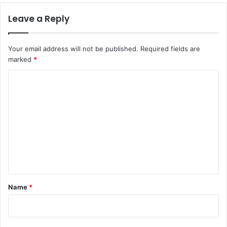
Leave a Reply
Your email address will not be published.
Required fields are
marked
*
C
o
m
m
e
n
t
*
Name
*