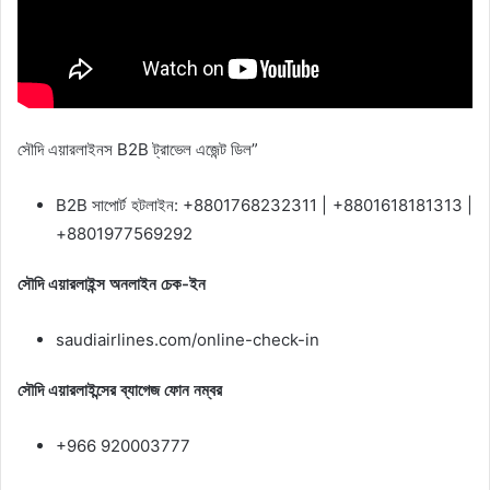
সৌদি এয়ারলাইনস B2B ট্রাভেল এজেন্ট ডিল”
B2B সাপোর্ট হটলাইন: +8801768232311 | +8801618181313 |
+8801977569292
সৌদি এয়ারলাইন্স অনলাইন চেক-ইন
saudiairlines.com/online-check-in
সৌদি এয়ারলাইন্সের ব্যাগেজ ফোন নম্বর
+966 920003777