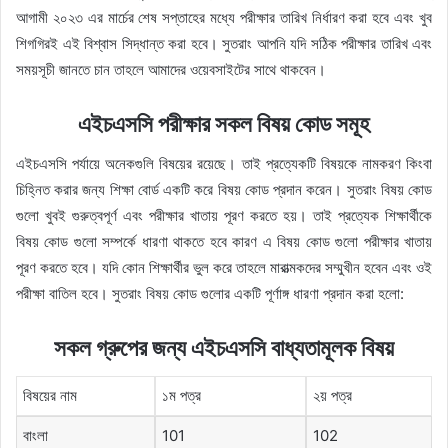
আগামী ২০২৩ এর মার্চের শেষ সপ্তাহের মধ্যে পরীক্ষার তারিখ নির্ধারণ করা হবে এবং খুব
শিগগিরই এই বিশ্বাস সিদ্ধান্ত করা হবে। সুতরাং আপনি যদি সঠিক পরীক্ষার তারিখ এবং
সময়সূচী জানতে চান তাহলে আমাদের ওয়েবসাইটের সাথে থাকবেন।
এইচএসসি পরীক্ষার সকল বিষয় কোড সমূহ
এইচএসসি পর্যায়ে অনেকগুলি বিষয়ের রয়েছে। তাই প্রত্যেকটি বিষয়কে নামকরণ কিংবা
চিহ্নিত করার জন্য শিক্ষা বোর্ড একটি করে বিষয় কোড প্রদান করেন। সুতরাং বিষয় কোড
গুলো খুবই গুরুত্বপূর্ণ এবং পরীক্ষার খাতায় পূরণ করতে হয়। তাই প্রত্যেক শিক্ষার্থীকে
বিষয় কোড গুলো সম্পর্কে ধারণা থাকতে হবে কারণ এ বিষয় কোড গুলো পরীক্ষার খাতায়
পূরণ করতে হবে। যদি কোন শিক্ষার্থীর ভুল করে তাহলে মারাত্মকদের সম্মুখীন হবেন এবং ওই
পরীক্ষা বাতিল হবে। সুতরাং বিষয় কোড গুলোর একটি পূর্ণাঙ্গ ধারণা প্রদান করা হলো:
সকল
গ্রুপের
জন্য
এইচএসসি
বাধ্যতামূলক
বিষয়
বিষয়ের নাম
১ম পত্র
২য় পত্র
বাংলা
101
102