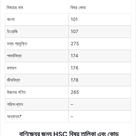
বিষয়ের নাম
বিষয় কোড
বাংলা
101
ইংরেজি
107
তথ্য প্রযুক্তি
275
পদার্থবিদ্যা
174
রসায়ন
176
জীববিদ্যা
178
উচ্চতর গণিত
265
পরিসংখ্যান
–
অন্যান্য*
–
বাণিজ্যের
জন্য
HSC
বিষয়
তালিকা
এবং
কোড