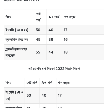
মোট
বিষয়
A+
মার্ক
পাশ
নম্বর
মার্ক
ইংরেজি
[১
ম
ও
২
য়
]
50
40
17
ব্যবহারিক
বিষয়
সহ
45
36
16
প্র্যাকটিক্যাল
ছাড়া
55
44
18
সাবজেক্ট
এইচএসসি মার্ক বিতরণ 2022 বিজ্ঞান বিভাগ
বিষয়
মোট
মার্ক
A+
মার্ক
পাশ
নম্বর
ইংরেজি
[১
ম
ও
50
40
17
২
য়
]