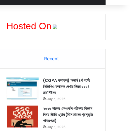
Hosted On
Recent
(CGPA ফলাফল) অনার্স ৪র্থ বর্ষের
সিজিপিএ ফলাফল দেখার নিয়ম ২০২৪
মারসিটসহ
July 5, 2026
২০২৬ সালের এসএসসি পরীক্ষার বিজ্ঞান
বিষয় স্টাডি প্ল্যান (তিন মাসের প্রস্তুতি
পরিকল্পনা)
July 5, 2026