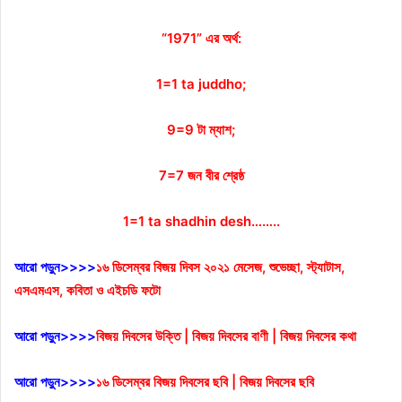
“1971” এর অর্থ:
1=1 ta juddho;
9=9 টা ম্যাশ;
7=7 জন বীর শ্রেষ্ঠ
1=1 ta shadhin desh……..
আরো পড়ুন>>>>
১৬ ডিসেম্বর বিজয় দিবস ২০২১ মেসেজ, শুভেচ্ছা, স্ট্যাটাস,
এসএমএস, কবিতা ও এইচডি ফটো
আরো পড়ুন>>>>
বিজয় দিবসের উক্তি | বিজয় দিবসের বাণী | বিজয় দিবসের কথা
আরো পড়ুন>>>>
১৬ ডিসেম্বর বিজয় দিবসের ছবি | বিজয় দিবসের ছবি