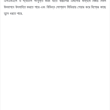
এসএমএসে ও স্ট্যাটাস সংযুক্ত করব যাতে বাঙালিরা এগুলোর মাধ্যমে বিজয় দিবস
উদযাপনে উৎসাহিত করতে পারে এবং বিভিন্ন সোশ্যাল মিডিয়ায় শেয়ার করে বিশ্বের কাছে
তুলে ধরতে পারে.