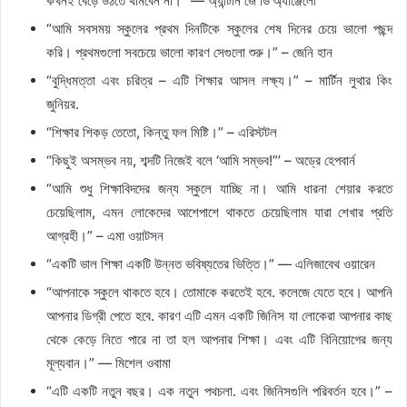
কখনই বেড়ে উঠতে থামবেন না।” — অ্যান্টনি জে ডি’অ্যাঞ্জেলো
“আমি সবসময় স্কুলের প্রথম দিনটিকে স্কুলের শেষ দিনের চেয়ে ভালো পছন্দ
করি। প্রথমগুলো সবচেয়ে ভালো কারণ সেগুলো শুরু।” – জেনি হান
“বুদ্ধিমত্তা এবং চরিত্র – এটি শিক্ষার আসল লক্ষ্য।” – মার্টিন লুথার কিং
জুনিয়র.
“শিক্ষার শিকড় তেতো, কিন্তু ফল মিষ্টি।” – এরিস্টটল
“কিছুই অসম্ভব নয়, শব্দটি নিজেই বলে ‘আমি সম্ভব!”’ – অড্রে হেপবার্ন
“আমি শুধু শিক্ষাবিদদের জন্য স্কুলে যাচ্ছি না। আমি ধারনা শেয়ার করতে
চেয়েছিলাম, এমন লোকেদের আশেপাশে থাকতে চেয়েছিলাম যারা শেখার প্রতি
আগ্রহী।” – এমা ওয়াটসন
“একটি ভাল শিক্ষা একটি উন্নত ভবিষ্যতের ভিত্তি।” — এলিজাবেথ ওয়ারেন
“আপনাকে স্কুলে থাকতে হবে। তোমাকে করতেই হবে. কলেজে যেতে হবে। আপনি
আপনার ডিগ্রী পেতে হবে. কারণ এটি এমন একটি জিনিস যা লোকেরা আপনার কাছ
থেকে কেড়ে নিতে পারে না তা হল আপনার শিক্ষা। এবং এটি বিনিয়োগের জন্য
মূল্যবান।” — মিশেল ওবামা
“এটি একটি নতুন বছর। এক নতুন পথচলা. এবং জিনিসগুলি পরিবর্তন হবে।” –