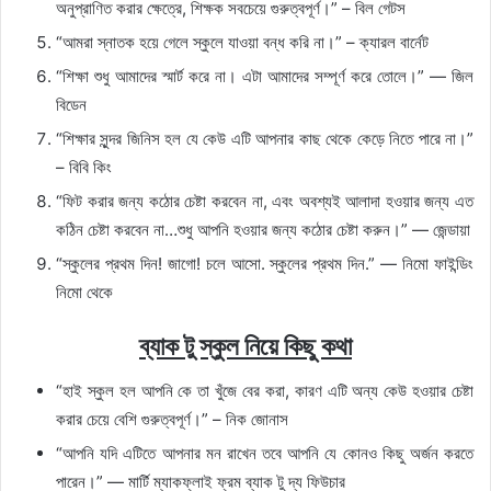
অনুপ্রাণিত করার ক্ষেত্রে, শিক্ষক সবচেয়ে গুরুত্বপূর্ণ।” – বিল গেটস
“আমরা স্নাতক হয়ে গেলে স্কুলে যাওয়া বন্ধ করি না।” – ক্যারল বার্নেট
“শিক্ষা শুধু আমাদের স্মার্ট করে না। এটা আমাদের সম্পূর্ণ করে তোলে।” — জিল
বিডেন
“শিক্ষার সুন্দর জিনিস হল যে কেউ এটি আপনার কাছ থেকে কেড়ে নিতে পারে না।”
– বিবি কিং
“ফিট করার জন্য কঠোর চেষ্টা করবেন না, এবং অবশ্যই আলাদা হওয়ার জন্য এত
কঠিন চেষ্টা করবেন না…শুধু আপনি হওয়ার জন্য কঠোর চেষ্টা করুন।” — জেন্ডায়া
“স্কুলের প্রথম দিন! জাগো! চলে আসো. স্কুলের প্রথম দিন.” — নিমো ফাইন্ডিং
নিমো থেকে
ব্যাক টু স্কুল নিয়ে কিছু কথা
“হাই স্কুল হল আপনি কে তা খুঁজে বের করা, কারণ এটি অন্য কেউ হওয়ার চেষ্টা
করার চেয়ে বেশি গুরুত্বপূর্ণ।” – নিক জোনাস
“আপনি যদি এটিতে আপনার মন রাখেন তবে আপনি যে কোনও কিছু অর্জন করতে
পারেন।” — মার্টি ম্যাকফ্লাই ফ্রম ব্যাক টু দ্য ফিউচার