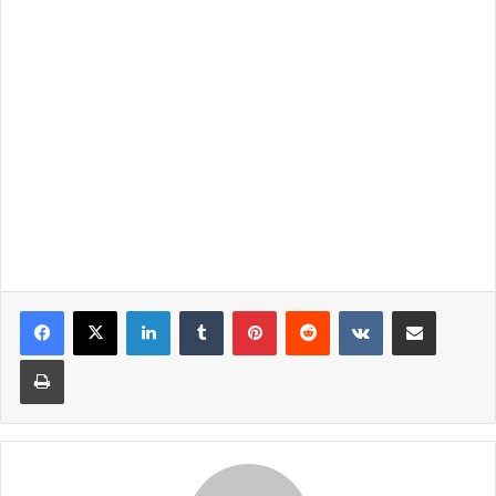
LinkedIn
Tumblr
Pinterest
Reddit
VKontakte
Share via Email
Print