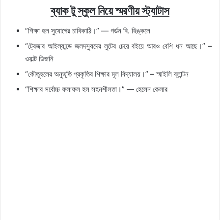
ব্যাক টু স্কুল নিয়ে স্মরণীয় স্ট্যাটাস
​​”শিক্ষা হল সুযোগের চাবিকাঠি।” — গর্ডন বি. হিঙ্কলে
“ট্রেজার আইল্যান্ডে জলদস্যুদের লুটের চেয়ে বইয়ে আরও বেশি ধন আছে।” –
ওয়াল্ট ডিজনি
“কৌতূহলের অনুভূতি প্রকৃতির শিক্ষার মূল বিদ্যালয়।” – স্মাইলি ব্লান্টন
“শিক্ষার সর্বোচ্চ ফলাফল হল সহনশীলতা।” — হেলেন কেলার