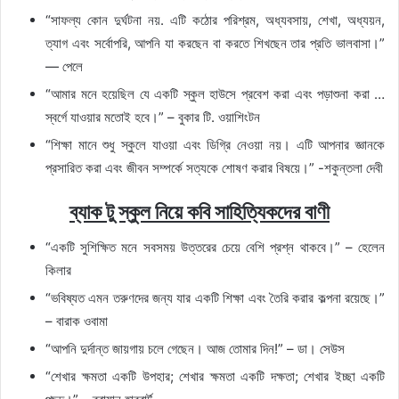
“সাফল্য কোন দুর্ঘটনা নয়. এটি কঠোর পরিশ্রম, অধ্যবসায়, শেখা, অধ্যয়ন,
ত্যাগ এবং সর্বোপরি, আপনি যা করছেন বা করতে শিখছেন তার প্রতি ভালবাসা।”
— পেলে
“আমার মনে হয়েছিল যে একটি স্কুল হাউসে প্রবেশ করা এবং পড়াশুনা করা …
স্বর্গে যাওয়ার মতোই হবে।” – বুকার টি. ওয়াশিংটন
“শিক্ষা মানে শুধু স্কুলে যাওয়া এবং ডিগ্রি নেওয়া নয়। এটি আপনার জ্ঞানকে
প্রসারিত করা এবং জীবন সম্পর্কে সত্যকে শোষণ করার বিষয়ে।” -শকুন্তলা দেবী
ব্যাক টু স্কুল নিয়ে কবি সাহিত্যিকদের বাণী
“একটি সুশিক্ষিত মনে সবসময় উত্তরের চেয়ে বেশি প্রশ্ন থাকবে।” – হেলেন
কিলার
“ভবিষ্যত এমন তরুণদের জন্য যার একটি শিক্ষা এবং তৈরি করার কল্পনা রয়েছে।”
– বারাক ওবামা
“আপনি দুর্দান্ত জায়গায় চলে গেছেন। আজ তোমার দিন!” – ডা। সেউস
“শেখার ক্ষমতা একটি উপহার; শেখার ক্ষমতা একটি দক্ষতা; শেখার ইচ্ছা একটি