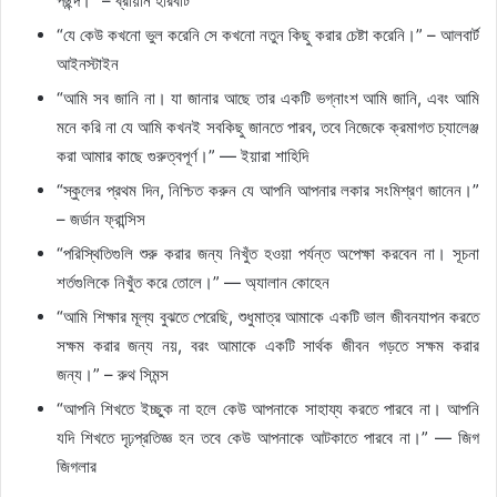
পছন্দ।” – ব্রায়ান হারবার্ট
“যে কেউ কখনো ভুল করেনি সে কখনো নতুন কিছু করার চেষ্টা করেনি।” – আলবার্ট
আইনস্টাইন
“আমি সব জানি না। যা জানার আছে তার একটি ভগ্নাংশ আমি জানি, এবং আমি
মনে করি না যে আমি কখনই সবকিছু জানতে পারব, তবে নিজেকে ক্রমাগত চ্যালেঞ্জ
করা আমার কাছে গুরুত্বপূর্ণ।” — ইয়ারা শাহিদি
“স্কুলের প্রথম দিন, নিশ্চিত করুন যে আপনি আপনার লকার সংমিশ্রণ জানেন।”
– জর্ডান ফ্রান্সিস
“পরিস্থিতিগুলি শুরু করার জন্য নিখুঁত হওয়া পর্যন্ত অপেক্ষা করবেন না। সূচনা
শর্তগুলিকে নিখুঁত করে তোলে।” — অ্যালান কোহেন
“আমি শিক্ষার মূল্য বুঝতে পেরেছি, শুধুমাত্র আমাকে একটি ভাল জীবনযাপন করতে
সক্ষম করার জন্য নয়, বরং আমাকে একটি সার্থক জীবন গড়তে সক্ষম করার
জন্য।” – রুথ সিমন্স
“আপনি শিখতে ইচ্ছুক না হলে কেউ আপনাকে সাহায্য করতে পারবে না। আপনি
যদি শিখতে দৃঢ়প্রতিজ্ঞ হন তবে কেউ আপনাকে আটকাতে পারবে না।” — জিগ
জিগলার