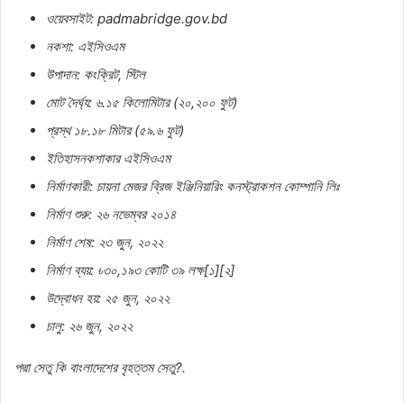
ওয়েবসাইট
: padmabridge.gov.bd
নকশা
:
এইসিওএম
উপাদান
:
কংক্রিট
,
স্টিল
মোট
দৈর্ঘ্য
:
৬
.
১৫
কিলোমিটার
(
২০
,
২০০
ফুট
)
প্রস্থ
১৮
.
১৮
মিটার
(
৫৯
.
৬
ফুট
)
ইতিহাসনকশাকার
এইসিওএম
নির্মাণকারী
:
চায়না
মেজর
ব্রিজ
ইঞ্জিনিয়ারিং
কনস্ট্রাকশন
কোম্পানি
লিঃ
নির্মাণ
শুরু
:
২৬
নভেম্বর
২০১৪
নির্মাণ
শেষ
:
২৩
জুন
,
২০২২
নির্মাণ
ব্যয়
:
৳
৩০
,
১৯৩
কোটি
৩৯
লক্ষ
[
১
][
২
]
উদ্বোধন
হয়
:
২৫
জুন
,
২০২২
চালু
:
২৬
জুন
,
২০২২
পদ্মা
সেতু
কি
বাংলাদেশের
বৃহত্তম
সেতু
?.