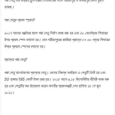
পদ্মা
সেতু
এর
মাধ্যমে
মুন্সীগঞ্জের
লৌহজংয়ের
সাথে
শরীয়তপুর
ও
মাদারীপুর
জেলা
যুক্ত
হয়েছে।
পদ্মা
সেতুর
প্রথম
স্প্যান
?
২০১৭
সালের
অক্টোবর
মাসে
পদ্মা
সেতু
নির্মাণ
কাজ
শুরু
হয়
এবং
৩০
সেপ্টেম্বর
পিলারের
উপর
প্রথম
স্পেন
বসানো
হয়।
তবে
শরীয়তপুরের
জাজিরা
প্রান্তে
৩৭
৩৮
নম্বর
পিলারের
উপরে
প্রথমে
স্পেনের
বসানো
হয়।
স্বপ্নের
পদ্মা
সেতু
?
পদ্মা
সেতু
বাংলাদেশের
স্বপ্নের
সেতু।
দেশের
নিজস্ব
অর্থায়নে
এ
সেতুটি
তৈরি
হয়
এবং
30
হাজার
195
কোটি
টাকা
ব্যয়
হয়।
২০১৫
সালে
৬
.
১৫
কিলোমিটার
দীর্ঘৈষ্ঠ
কাজ
শুরু
হয়
এবং
সেতুটির
শুভ
উদ্বোধন
করেন
মাননীয়
প্রধানমন্ত্রী
শেখ
হাসিনা
২৫
শে
জুন
২০২২।