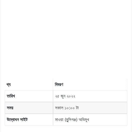
থ্য
বিবরণ
তারিখ
২৫ জুন ২০২২
সময়
সকাল ১০:০০ টা
উদ্বোধন
সাইট
মাওয়া (মুন্সিগঞ্জ) অভিমুখ