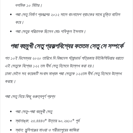
দশমিক
১০
মিটার।
পদ্মা
সেতু
নির্মাণ
প্রকল্পের
২০১২
সালে
বাংলাদেশ
ব্যাংকের
সাথে
চুক্তি
বাতিল
করে।
পদ্মা
সেতুর
পরিচালক
ছিলেন
মোঃ
শফিকুল
ইসলাম।
পদ্মা বহুমুখী সেতু প্রকল্পবিশ্বের
কততম
সেতু
সে
সম্পর্কে
গত
১০ই
ডিসেম্বর
২০২০
তারিখে
দি
বিজনেস
স্ট্যান্ডার্ড
পত্রিকায়
উইকিপিডিয়ার
বরাতে
এই
সেতুকে
বিশ্বের
১২২
তম
দীর্ঘ
সেতু
হিসেবে
উল্লেখ
করা
হয়।
ঢাকা
মেইল
সহ
কয়েকটি
সংবাদ
মাধ্যম
পদ্মা
সেতুকে
১২২তম
দীর্ঘ
সেতু
হিসেবে
উল্লেখ
করছে।
পদ্মা
সেতু
নিয়ে
কিছু
গুরুত্বপূর্ণ
প্রশ্ন
পদ্মা
সেতু
–
পদ্মা
বহুমুখী
সেতু
স্থানাঙ্ক
:
২৩
.
৪৪৪৩
°
উত্তর
৯০
.
২৬১০
°
পূর্ব
স্থান
:
মুন্সিগঞ্জের
মাওয়া
ও
শরীয়তপুরের
জাজিরা