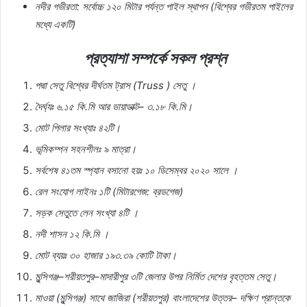
নদীর
গভীরতা
:
সর্বোচ্চ
১২০
মিটার
পর্যন্ত
পাইল
স্থাপন
(
বিশ্বের
গভীরতম
পাইলের
মধ্যে
একটি
)
প্রত্যাশা
সম্পর্কে
সকল
প্রশ্ন
পদ্মা
সেতু
বিশ্বের
দীর্ঘতম
ট্রাস
(Truss )
সেতু
।
দৈর্ঘ্যঃ
৬
.
১৫
কি
.
মি
আর
ডায়াডাক্ট
–
৩
.
১৮
কি
.
মি।
মোট
পিলার
সংখ্যাঃ
৪২টি।
ভূমিকম্পন
সহনশীলঃ
৯
মাত্রা।
সর্বশেষ
৪১তম
স্প্যান
বসানো
হয়ঃ
১০
ডিসেম্বর
২০২০
সালে
।
রেল
সংযোগ
লাইনঃ
১টি
(
মিটারগেজ
:
ব্রডগেজ
)
সড়ক
সেতুতে
লেন
সংখ্যা
৪টি
।
নদী
শাসন
১২
কি
.
মি
।
মোট
ব্যয়ঃ
৩০
হাজার
১৯৩
.
৩৯
কোটি
টাকা।
মুন্সিগঞ্জ
–
শরীয়তপুর
–
মাদারীপুর
৩টি
জেলার
উপর
নির্মিত
দেশের
বৃহত্তম
সেতু।
মাওয়া
(
মুন্সিগঞ্জ
)
সাথে
জাজিরা
(
শরীয়তপুর
)
বাংলাদেশের
উত্তর
–
দক্ষিণ
প্রান্তকে