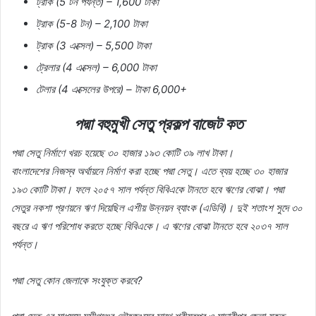
ট্রাক
(5
টন
পর্যন্ত
) – 1,600
টাকা
ট্রাক
(5-8
টন
) – 2,100
টাকা
ট্রাক
(3
এক্সেল
) – 5,500
টাকা
ট্রেলার
(4
এক্সেল
) – 6,000
টাকা
টেলার
(4
এক্সেলের
উপরে
) –
টাকা
6,000+
পদ্মা বহুমুখী সেতু প্রকল্প বাজেট
কত
পদ্মা
সেতু
নির্মাণে
খরচ
হয়েছে
৩০
হাজার
১৯৩
কোটি
৩৯
লাখ
টাকা।
বাংলাদেশের
নিজস্ব
অর্থায়নে
নির্মাণ
করা
হচ্ছে
পদ্মা
সেতু।
এতে
ব্যয়
হচ্ছে
৩০
হাজার
১৯৩
কোটি
টাকা।
ফলে
২০৫৭
সাল
পর্যন্ত
বিবিএকে
টানতে
হবে
ঋণের
বোঝা।
পদ্মা
সেতুর
নকশা
প্রণয়নে
ঋণ
দিয়েছিল
এশীয়
উন্নয়ন
ব্যাংক
(
এডিবি
)
।
দুই
শতাংশ
সুদে
৩০
বছরে
এ
ঋণ
পরিশোধ
করতে
হচ্ছে
বিবিএকে।
এ
ঋণের
বোঝা
টানতে
হবে
২০৩৭
সাল
পর্যন্ত।
পদ্মা
সেতু
কোন
জেলাকে
সংযুক্ত
করবে
?