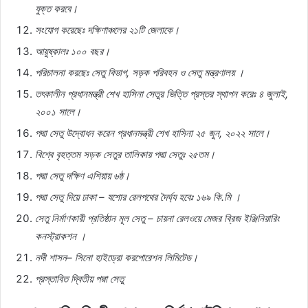
যুক্ত
করবে।
সংযোগ
করেছেঃ
দক্ষিণাঞ্চলের
২১টি
জেলাকে।
আয়ুষ্কালঃ
১০০
বছর।
পরিচালনা
করছেঃ
সেতু
বিভাগ
,
সড়ক
পরিবহন
ও
সেতু
মন্ত্রণালয়
।
তৎকালীন
প্রধানমন্ত্রী
শেখ
হাসিনা
সেতুর
ভিত্তি
প্রস্তর
স্থাপন
করেঃ
৪
জুলাই
,
২০০১
সালে।
পদ্মা
সেতু
উদ্বোধন
করেন
প্রধানমন্ত্রী
শেখ
হাসিনা
২৫
জুন
,
২০২২
সালে।
বিশ্বে
বৃহত্তম
সড়ক
সেতুর
তালিকায়
পদ্মা
সেতুঃ
২৫তম।
পদ্মা
সেতু
দক্ষিণ
এশিয়ায়
৬ষ্ঠ।
পদ্মা
সেতু
দিয়ে
ঢাকা
–
যশোর
রেলপথের
দৈর্ঘ্য
হবেঃ
১৬৯
কি
.
মি
।
সেতু
নির্মাণকারী
প্রতিষ্ঠান
মূল
সেতু
–
চায়না
রেলওয়ে
মেজর
ব্রিজ
ইঞ্জিনিয়ারিং
কনস্ট্রাকশন
।
নদী
শাসন
–
সিনো
হাইড্রো
করপোরেশন
লিমিটেড।
প্রস্তাবিত
দ্বিতীয়
পদ্মা
সেতু