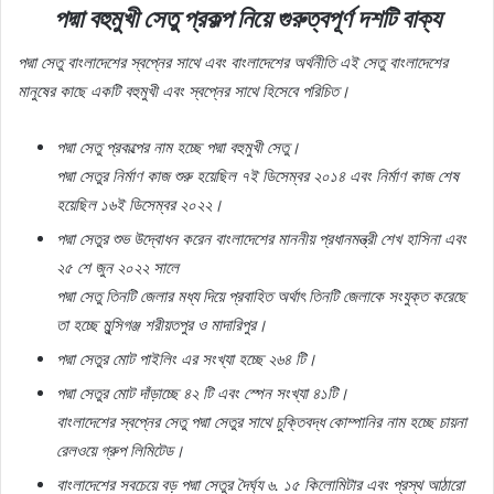
পদ্মা বহুমুখী সেতু প্রকল্প নিয়ে
গুরুত্বপূর্ণ
দশটি
বাক্য
পদ্মা
সেতু
বাংলাদেশের
স্বপ্নের
সাথে
এবং
বাংলাদেশের
অর্থনীতি
এই
সেতু
বাংলাদেশের
মানুষের
কাছে
একটি
বহুমুখী
এবং
স্বপ্নের
সাথে
হিসেবে
পরিচিত।
পদ্মা
সেতু
প্রকল্পের
নাম
হচ্ছে
পদ্মা
বহুমুখী
সেতু।
পদ্মা
সেতুর
নির্মাণ
কাজ
শুরু
হয়েছিল
৭ই
ডিসেম্বর
২০১৪
এবং
নির্মাণ
কাজ
শেষ
হয়েছিল
১৬ই
ডিসেম্বর
২০২২।
পদ্মা
সেতুর
শুভ
উদ্বোধন
করেন
বাংলাদেশের
মাননীয়
প্রধানমন্ত্রী
শেখ
হাসিনা
এবং
২৫
শে
জুন
২০২২
সালে
পদ্মা
সেতু
তিনটি
জেলার
মধ্য
দিয়ে
প্রবাহিত
অর্থাৎ
তিনটি
জেলাকে
সংযুক্ত
করেছে
তা
হচ্ছে
মুন্সিগঞ্জ
শরীয়তপুর
ও
মাদারিপুর।
পদ্মা
সেতুর
মোট
পাইলিং
এর
সংখ্যা
হচ্ছে
২৬৪
টি।
পদ্মা
সেতুর
মোট
দাঁড়াচ্ছে
৪২
টি
এবং
স্পেন
সংখ্যা
৪১টি।
বাংলাদেশের
স্বপ্নের
সেতু
পদ্মা
সেতুর
সাথে
চুক্তিবদ্ধ
কোম্পানির
নাম
হচ্ছে
চায়না
রেলওয়ে
গ্রুপ
লিমিটেড।
বাংলাদেশের
সবচেয়ে
বড়
পদ্মা
সেতুর
দৈর্ঘ্য
৬
.
১৫
কিলোমিটার
এবং
প্রস্থ
আঠারো