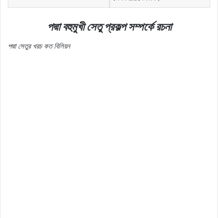
পদ্মা বহুমুখী সেতু প্রকল্প
সম্পর্কে
রচনা
পদ্মা
সেতুর
খরচ
কত
বিলিয়ন