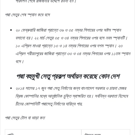
পরিদর্শন
শেষে
রাজধানীর
উদ্দেশে
রওনা
হন।
পদ্মা
সেতুর
শেষ
স্প্যান
কবে
বসে
২০
ফেব্রুয়ারি
জাজিরা
প্রান্তে
৩৬
ও
৩৫
নম্বর
পিলারের
ওপর
অষ্টম
স্প্যান
বসানো
হয়।
২২
মার্চ
সেতুর
৩৫
ও
৩৪
নম্বর
পিলারের
ওপর
বসে
নবম
স্প্যানটি।
১০
এপ্রিল
মাওয়া
প্রান্তে
১৩
ও
১৪
নম্বর
পিলারের
ওপর
দশম
স্প্যান।
২৩
এপ্রিল
শরীয়তপুরের
জাজিরা
প্রান্তে
৩৩
ও
৩৪
নম্বর
পিলারের
ওপর
১১তম
স্প্যান
বসে।
পদ্মা
বহুমুখী
সেতু
প্রকল্প
অর্থায়ন
করেছে
কোন
দেশ
২০১৪
সালের
১৭
জুন
পদ্মা
সেতু
নির্মাণের
জন্য
বাংলাদেশ
সরকার
ও
চায়না
মেজর
ব্রিজ
কোম্পানির
মধ্যে
আনুষ্ঠানিক
চুক্তি
স্বাক্ষরিত
হয়।
সর্বনিম্ন
দরদাতা
হিসেবে
চীনের
কোম্পানিটি
পদ্মাসেতু
নির্মাণের
দায়িত্ব
পায়
.
পদ্মা
সেতুর
টোল
বা
ভাড়া
কত