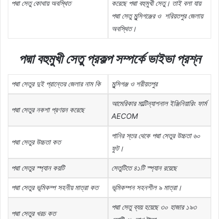
পদ্মা
সেতু
কোথায়
অবস্থিত
করেছে
পদ্মা
বহুমুখী
সেতু।
তাই
বলা
যায়
পদ্মা
সেতু
মুন্সিগঞ্জের
ও
শরিয়তপুর
জেলায়
অবস্থিত।
পদ্মা
বহুমুখী
সেতু
প্রকল্প
সম্পর্কে
ভাইভা
প্রশ্ন
পদ্মা
সেতুর
দুই
প্রান্তের
জেলার
নাম
কি
মুন্সিগঞ্জ
ও
শরীয়তপুর
আমেরিকার
মাল্টিন্যাশনাল
ইঞ্জিনিয়ারিং
ফার্ম
পদ্মা
সেতুর
নকশা
প্রণয়ন
করেছে
AECOM
পানির
স্তর
থেকে
পদ্মা
সেতুর
উচ্চতা
৬০
পদ্মা
সেতুর
উচ্চতা
কত
ফুট।
পদ্মা
সেতুর
স্প্যান
কয়টি
সেতুটিতে
৪১টি
স্প্যান
রয়েছে
পদ্মা
সেতুর
ভূমিকম্প
সহনীয়
মাত্রা
কত
ভূমিকম্পন
সহনশীল
৯
মাত্রা।
পদ্মা
সেতু
ব্যয়
হয়েছে
৩০
হাজার
১৯৩
পদ্মা
সেতুর
খরচ
কত