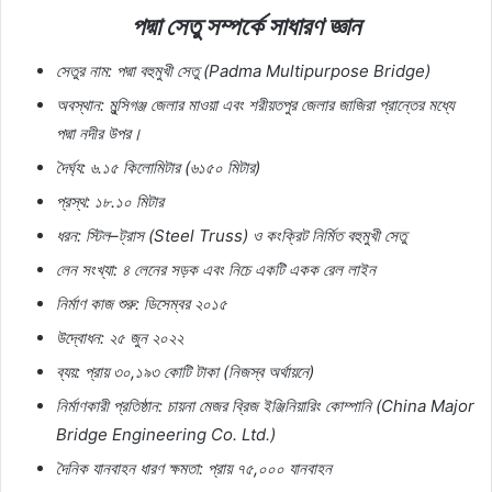
পদ্মা
সেতু
সম্পর্কে
সাধারণ
জ্ঞান
সেতুর
নাম
:
পদ্মা
বহুমুখী
সেতু
(Padma Multipurpose Bridge)
অবস্থান
:
মুন্সিগঞ্জ
জেলার
মাওয়া
এবং
শরীয়তপুর
জেলার
জাজিরা
প্রান্তের
মধ্যে
পদ্মা
নদীর
উপর।
দৈর্ঘ্য
:
৬
.
১৫
কিলোমিটার
(
৬১৫০
মিটার
)
প্রস্থ
:
১৮
.
১০
মিটার
ধরন
:
স্টিল
–
ট্রাস
(Steel Truss)
ও
কংক্রিট
নির্মিত
বহুমুখী
সেতু
লেন
সংখ্যা
:
৪
লেনের
সড়ক
এবং
নিচে
একটি
একক
রেল
লাইন
নির্মাণ
কাজ
শুরু
:
ডিসেম্বর
২০১৫
উদ্বোধন
:
২৫
জুন
২০২২
ব্যয়
:
প্রায়
৩০
,
১৯৩
কোটি
টাকা
(
নিজস্ব
অর্থায়নে
)
নির্মাণকারী
প্রতিষ্ঠান
:
চায়না
মেজর
ব্রিজ
ইঞ্জিনিয়ারিং
কোম্পানি
(China Major
Bridge Engineering Co. Ltd.)
দৈনিক
যানবাহন
ধারণ
ক্ষমতা
:
প্রায়
৭৫
,
০০০
যানবাহন