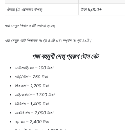
টেলার
(4
এক্সেলের
উপরে
)
টাকা
6,000+
পদ্মা
সেতুর
পিলার
কয়টি
বসানো
হয়েছে
পদ্মা
সেতুর
মোট
পিলারের
সংখ্যা
৪২টি
এবং
স্প্যান
সংখ্যা
৪১টি।
পদ্মা
বহুমুখী
সেতু
প্রকল্প
টোল
রেট
মোটরসাইকেল
– 100
টাকা
গাড়ি
/
জীপ
– 750
টাকা
পিকআপ
– 1,200
টাকা
মাইক্রোবাস
– 1,300
টাকা
মিনিবাস
– 1,400
টাকা
মাঝারি
বাস
– 2,000
টাকা
বড়
বাস
– 2,400
টাকা