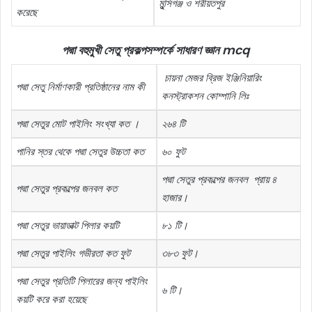
মুন্সিগঞ্জ
ও
শরীয়তপুর
করেছে
পদ্মা বহুমুখী সেতু প্রকল্প
সম্পর্কে
সাধারণ
জ্ঞান
mcq
চায়না
মেজর
ব্রিজ
ইঞ্জিনিয়ারিং
পদ্মা
সেতু
নির্মাণকারী
প্রতিষ্ঠানের
নাম
কী
কনস্ট্রাকশন
কোম্পানি
লিঃ
পদ্মা
সেতুর
মোট
পাইলিং
সংখ্যা
কত
।
২৬৪
টি
পানির
স্তর
থেকে
পদ্মা
সেতুর
উচ্চতা
কত
৬০
ফুট
পদ্মা
সেতুর
প্রকল্পের
জনবল
প্রায়
৪
পদ্মা
সেতুর
প্রকল্পের
জনবল
কত
হাজার।
পদ্মা
সেতুর
ভায়াডাক্ট
পিলার
কয়টি
৮১
টি।
পদ্মা
সেতুর
পাইলিং
গভীরতা
কত
ফুট
৩৮৩
ফুট।
পদ্মা
সেতুর
প্রতিটি
পিলারের
জন্য
পাইলিং
৬
টি।
কয়টি
করে
করা
হয়েছে