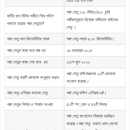
কোটি
৩৯
লাখ
টাকা
পদ্মা
সেতু
১২৮
মিটার
(
৪২০
ফুট
)
মাটির
কত
মিটার
গভীরে
গিয়ে
পাইল
গভীরতাযুক্ত
বিশ্বের
গভীরতম
পাইলের
বসানো
হয়েছে
পদ্মা
সেতুতে
?
সেতু
।
পদ্মা
সেতু
কত
কিলোমিটার
লম্বা
পদ্মা
সেতু
লম্বা
৬
.
১৫
কিলোমিটার।
পদ্মা
সেতুর
কাজ
কবে
শুরু
হয়
২৬
নভেম্বর
২০১৪
পদ্মা
সেতুর
কাজ
শেষ
কবে
হয়
২৩শে
জুন
২০২২
পদ্মা
সেতু
দক্ষিণাঞ্চলের
২১টি
জেলাকে
পদ্মা
সেতু
কয়টি
জেলাকে
সংযুক্ত
করবে
সংযোগ
করেছে।
পদ্মা
সেতু
এশিয়ার
কততম
সেতু
পদ্মা
সেতু
দক্ষিণ
এশিয়ায়
৬ষ্ঠ।
পদ্মা
সেতুর
পিলার
ও
স্প্যান
সংখ্যা
৪১টি
স্প
‌
্যান
ও
৪২টি
পিলার
পদ্মা
সেতু
বাংলাদেশ
নিজস্ব
অর্থায়নে
করেছে।পদ্মা
সেতু
করতে
কোন
দেশের