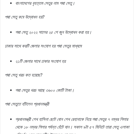
বাংলাদেশের
বৃহত্তম
সেতুর
নাম
পদ্মা
সেতু।
পদ্মা
সেতু
কবে
উদ্বোধন
হয়
?
পদ্মা
সেতু
২০২২
সালের
২৫
শে
জুন
উদ্বোধন
করা
হয়।
ঢাকার
সাথে
কয়টি
জেলার
সংযোগ
হয়
পদ্মা
সেতুর
মাধ্যমে
২১টি
জেলার
সাথে
ঢাকার
সংযোগ
হয়
পদ্মা
সেতু
খরচ
কত
হয়েছে
?
পদ্মা
সেতুর
খরচ
আছে
৩৬০০
কোটি
টাকা।
পদ্মা
সেতুতে
হাঁটলেন
প্রধানমন্ত্রী
প্রধানমন্ত্রী
শেখ
হাসিনা
ছোট
বোন
শেখ
রেহানাকে
নিয়ে
পদ্মা
সেতুর
৭
নম্বর
পিলার
থেকে
১৮
নম্বর
পিলার
পর্যন্ত
হেঁটে
যান।
সকাল
৯টা
৫৭
মিনিটে
তারা
সেতু
এলাকা