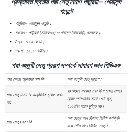
প্রস্তাবিত
দ্বিতীয়
পদ্মা
সেতু
নির্মাণ
পাটুরিয়া
–
গোয়ালন্দ
পয়েন্টে
পাটুরিয়া
–
গোয়ালন্দ
পয়েন্টে।
সংযোগ
–
পাটুরিয়া
(
মানিকগঞ্জ
)
ও
গায়ালন্দ
(
রাজবাড়ি
)
জেলাকে।
দৈর্ঘ্য
–
৬
.
১০
কি
.
মি।
প্রস্থ
–
১৮
.
১০
মিটার।
পদ্মা
বহুমুখী
সেতু
প্রকল্প
সম্পর্কে
সাধারণ
জ্ঞান
পিডিএফ
পদ্মা
সেতুর
প্রকল্পের
নাম
কি
পদ্মা
বহুমুখী
সেতু
প্রকল্প।
বাংলাদেশ
সরকার
এবং
চিনা
চায়না
মেজর
পদ্মা
সেতু
নির্মাণের
আনুষ্ঠানিক
চুক্তি
কখন
ব্রিজ
কোম্পানির
সাথে
১৭ই
জুন
,
হয়
২০১৪ইং
সালে
চুক্তি
হয়।
পদ্মা
সেতুর
ধরন
দ্বিতল
বিশিষ্ট
কংক্রিট
পদ্মা
সেতুর
ধরন
কি
এবং
স্টিল
দিয়ে
নির্মিত
সেতু।