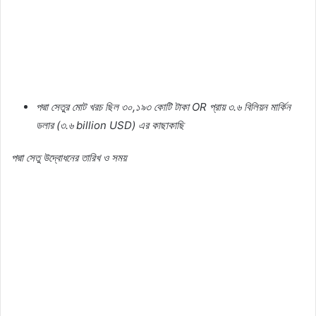
পদ্মা
সেতুর
মোট
খরচ
ছিল
৩০
,
১৯৩
কোটি
টাকা
OR
প্রায়
৩
.
৬
বিলিয়ন
মার্কিন
ডলার
(
৩
.
৬
billion USD)
এর
কাছাকাছি
পদ্মা
সেতু
উদ্বোধনের
তারিখ
ও
সময়