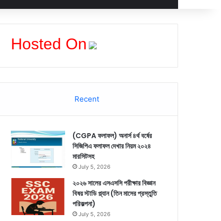
Hosted On
Recent
(CGPA ফলাফল) অনার্স ৪র্থ বর্ষের
সিজিপিএ ফলাফল দেখার নিয়ম ২০২৪
মারসিটসহ
July 5, 2026
২০২৬ সালের এসএসসি পরীক্ষার বিজ্ঞান
বিষয় স্টাডি প্ল্যান (তিন মাসের প্রস্তুতি
পরিকল্পনা)
July 5, 2026