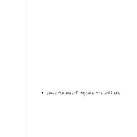
কোন
নোংরা
কথা
নেই
,
শুধু
নোংরা
মন।
–
লেনি
ব্রুস