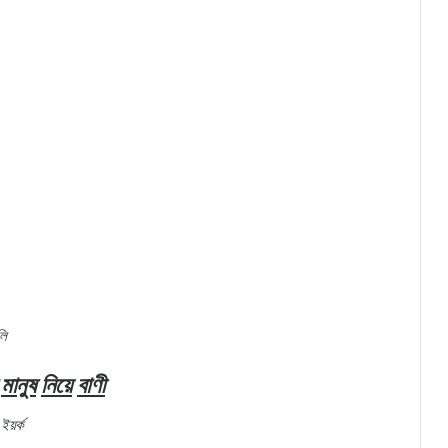
লি
মানুষ
নিয়ে
বাণী
ইয়র্ক