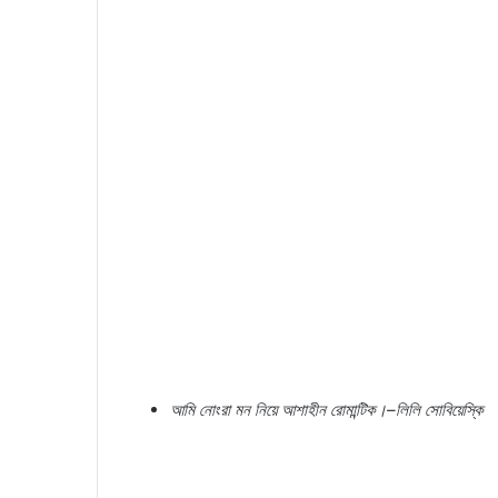
আমি
নোংরা
মন
নিয়ে
আশাহীন
রোমান্টিক।
–
লিলি
সোবিয়েস্কি