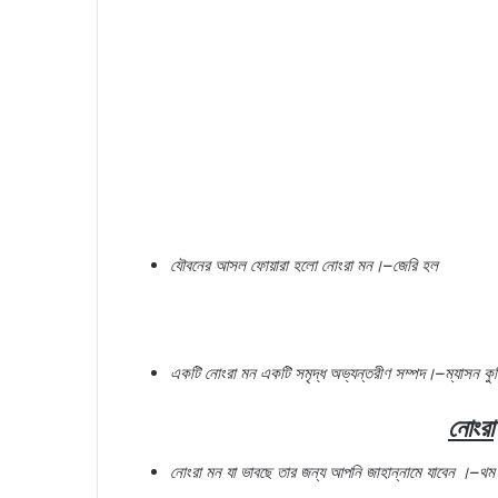
যৌবনের
আসল
ফোয়ারা
হলো
নোংরা
মন।
–
জেরি
হল
একটি
নোংরা
মন
একটি
সমৃদ্ধ
অভ্যন্তরীণ
সম্পদ।
–
ম্যাসন
কু
নোংরা
নোংরা
মন
যা
ভাবছে
তার
জন্য
আপনি
জাহান্নামে
যাবেন
।
–
থম