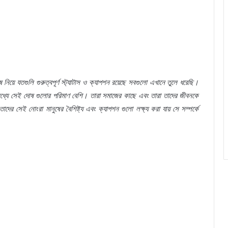
ষ
নিয়ে
যতগুলি
গুরুত্বপূর্ণ
স্ট্যাটাস
ও
ক্যাপশন
রয়েছে
সবগুলো
এখানে
তুলে
ধরেছি।
ধ্যে
সেই
দোষ
গুলোর
পরিমাণ
বেশি।
তারা
সমাজের
কাছে
এবং
তারা
তাদের
জীবনকে
তাদের
সেই
নোংরা
মানুষের
বৈশিষ্ট্য
এবং
ক্যাপশন
গুলো
লক্ষ্য
করা
যায়
সে
সম্পর্কে