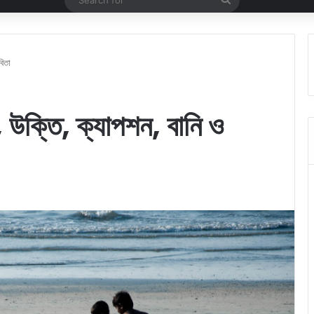
for
বিতা
াস, উক্তি, ক্যাপশন, বানি ও