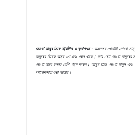
নোংরা
মানুষ
নিয়ে
স্ট্যাটাস
ও
ক্যাপশন
:
আজকের
পোস্টটি
নোংরা
মানু
মানুষের
বিবেক
অন্য
গুণ
এবং
দোষ
থাকে।
আর
সেই
নোংরা
মানুষের
ম
নোংরা
ভাবে
চলতে
বেশি
পছন্দ
করেন।
আসুন
তারা
নোংরা
মানুষ
এবং
আলোকপাত
করা
হয়েছে।