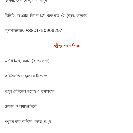
ঠিকানা: জেল রোড, ধাপ, রংপুর
ভিজিটিং আওয়ার: বিকাল ৪টা থেকে রাত ৮টা (বন্ধ: শুক্রবার)
অ্যাপয়েন্টমেন্ট: +8801750908297
রবীন্দ্র নাথ বর্মন ড
এমবিবিএস, এমডি (কার্ডিওলজি)
কার্ডিওলজি ও হৃদরোগ বিশেষজ্ঞ
রংপুর মেডিকেল কলেজ ও হাসপাতাল
চেম্বার ও অ্যাপয়েন্টমেন্ট
পপুলার ডায়াগনস্টিক সেন্টার, রংপুর