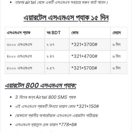
তারপর
airtel
থেকে
একটি
এসএমএস
সবচেয়ে
করুন
বার্তা
পাবেন।
এয়ারটেল
এসএমএস
প্যাক
১৫
দিন
এসএমএস
প্যাক
দর
BDT
কোড
মেয়াদ
৩০০০ এসএমএস
৳ ৩৭
*321*3700#
৬ দিন
৪০০০ এসএমএস
৳ ৪৭
*321*4700#
৬ দিন
৫০০০ এসএমএস
৳ ৫৭
*321*5700#
৬ দিন
এয়ারটেল
800
এসএমএস
প্যাক
:
3
দিনের
জন্য
Airtel 800 SMS
প্যাক
এই
এসএমএস
প্যাকটি
কিনতে
ডায়াল
কোড
*321*150#
যেকোনো
স্থানীয়
অপারেটরকে
এসএমএস
এয়ারটেল
পাঠিয়েছে
এসএমএস
ব্যালেন্স
চেক
ডায়াল
*778*6#