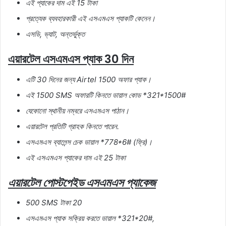
এই
প্যাকের
দাম
এই
15
টাকা
প্রত্যেক
ব্যবহারকারী
এই
এসএমএস
প্যাকটি
কেনেন।
এসডি
,
ভ্যাট
,
অন্তর্ভুক্ত
এয়ারটেল এসএমএস প্যাক 30 দিন
এটি
30
দিনের
জন্য
Airtel 1500
অফার
প্যাক।
এই
1500 SMS
অফারটি
কিনতে
ডায়াল
কোড
*321*1500#
যেকোনো
স্থানীয়
নম্বরে
এসএমএস
পাঠান।
এয়ারটেল
প্রতিটি
গ্রাহক
কিনতে
পারেন
.
এসএমএস
ব্যালেন্স
চেক
ডায়াল
*778*6# (
ফ্রি
)
।
এই
এসএমএস
প্যাকের
দাম
এই
25
টাকা
এয়ারটেল
পোস্টপেইড
এসএমএস
প্যাকেজ
500 SMS
টাকা
20
এসএমএস
প্যাক
সক্রিয়
করতে
ডায়াল
*321*20#,