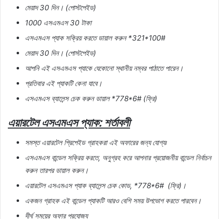
মেয়াদ
30
দিন।
(
পোস্টপেইড
)
1000
এসএমএস
30
টাকা
এসএমএস
প্যাক
সক্রিয়
করতে
ডায়াল
করুন
*321*100#
মেয়াদ
30
দিন।
(
পোস্টপেইড
)
আপনি
এই
এসএমএস
প্যাকে
যেকোনো
স্থানীয়
নম্বর
পাঠাতে
পারেন।
প্রতিবার
এই
প্যাকটি
কেনা
যাবে।
এসএমএস
ব্যালেন্স
চেক
করুন
ডায়াল
*778*6# (
ফ্রি
)
এয়ারটেল
এসএমএস
প্যাক
:
শর্তাবলী
সমস্ত
এয়ারটেল
প্রিপেইড
গ্রাহকরা
এই
অফারের
জন্য
যোগ্য৷
এসএমএস
বান্ডেল
সক্রিয়
করতে
,
অনুগ্রহ
করে
আপনার
প্রয়োজনীয়
বান্ডেল
নির্বাচন
করুন
তারপর
ডায়াল
করুন।
এয়ারটেল
এসএমএস
প্যাক
ব্যালেন্স
চেক
কোড
, *778*6# (
ফ্রি
)
।
একজন
গ্রাহক
এই
বান্ডেল
প্যাকটি
আরও
বেশি
সময়
উপভোগ
করতে
পারবেন।
দীর্ঘ
সময়ের
অফার
প্রযোজ্য