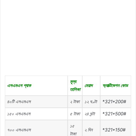
মূল্য
এসএমএস
প্যাক
মেয়াদ
অ্যাক্টিভেশন
কোড
তালিকা
৪০টি
এসএমএস
২
টাকা
১২
ঘণ্টা
*321*200#
১৫০
এসএমএস
৫
টাকা
২৪ ঘন্টা
*321*500#
১৫
৭০০
এসএমএস
২
দিন
*321*150#
টাকা