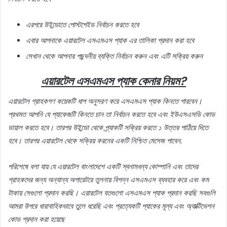
এরপরে
উইন্ডোতে
পোস্টপেইড
নির্বাচন
করতে
হবে
এবার
আপনাকে
এয়ারটেল
এসএমএস
প্যাক
এর
তালিকা
প্রদান
করা
হবে
সেখান
থেকে
আপনার
পছন্দনীয়
ব্যক্তি
নির্বাচন
করুন
এবং
এটি
সক্রিয়
করুন
এয়ারটেল
এসএমএস
প্যাক
কেনার
নিয়ম
?
এয়ারটেল
গ্রাহকগণ
কয়েকটি
ধাপ
অনুসরণ
করে
এসএমএস
প্যাক
কিনতে
পারবেন।
প্রথমত
আপনি
যে
প্যাকেজটি
কিনতে
চান
তা
নির্বাচন
করতে
হবে
এবং
ইউএসএসডি
কোড
ডায়াল
করতে
হবে।
তারপর
উইন্ডো
থেকে
প্র্যাকটি
সক্রিয়
করতে
১
উত্তর
পাঠিয়ে
দিতে
হবে।
তারপর
এয়ারটেল
থেকে
সক্রিয়
করনের
একটি
নিশ্চিত
মেসেজ
পাবেন
.
পরিশেষে
বলা
যায়
যে
এয়ারটেল
বাংলাদেশে
একটি
স্বনামধন্য
কোম্পানি
এবং
তাদের
গ্রাহকদের
জন্য
অন্যান্য
অপারেটরে
তুলনায়
বিপন্ন
এসএমএস
ব্যবহার
করে
এবং
কম
টাকায়
সেগুলো
প্রদান
করছি।
এয়ারটেল
যতগুলো
এসএমএস
প্যাক
প্রদান
করছি
সবগুলি
আমরা
উপরে
ধারাবাহিকভাবে
তুলে
ধরেছি
এবং
প্রত্যেকটি
প্যাকের
মূল্য
এবং
অ্যাক্টিভেশন
কোড
প্রদান
করা
হয়েছে