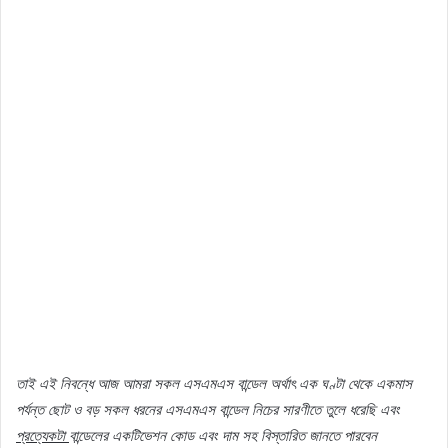
তাই
এই
নিবন্ধে
আজ
আমরা
সকল
এসএমএস
বান্ডেল
অর্থাৎ
এক
ঘণ্টা
থেকে
একমাস
পর্যন্ত
ছোট
ও
বড়
সকল
ধরনের
এসএমএস
বান্ডেল
নিচের
সারণীতে
তুলে
ধরেছি
এবং
প্রত্যেকটা
বান্ডেলের
একটিভেশন
কোড
এবং
দাম
সহ
বিস্তারিত
জানতে
পারবেন