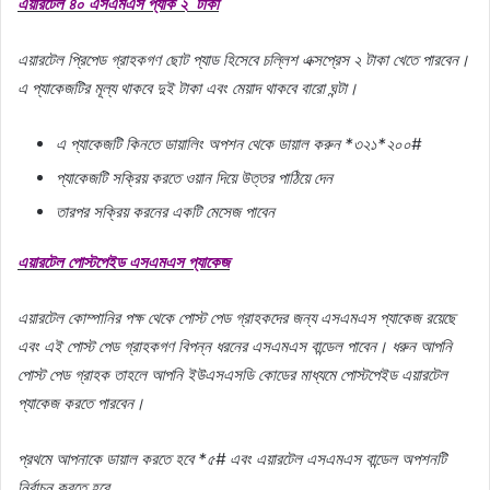
এয়ারটেল
৪০
এসএমএস
প্যাক
২
টাকা
এয়ারটেল
প্রিপেড
গ্রাহকগণ
ছোট
প্যাড
হিসেবে
চল্লিশ
এক্সপ্রেস
২
টাকা
খেতে
পারবেন।
এ
প্যাকেজটির
মূল্য
থাকবে
দুই
টাকা
এবং
মেয়াদ
থাকবে
বারো
ঘন্টা।
এ
প্যাকেজটি
কিনতে
ডায়ালিং
অপশন
থেকে
ডায়াল
করুন
*
৩২১
*
২০০
#
প্যাকেজটি
সক্রিয়
করতে
ওয়ান
দিয়ে
উত্তর
পাঠিয়ে
দেন
তারপর
সক্রিয়
করনের
একটি
মেসেজ
পাবেন
এয়ারটেল
পোস্টপেইড
এসএমএস
প্যাকেজ
এয়ারটেল
কোম্পানির
পক্ষ
থেকে
পোস্ট
পেড
গ্রাহকদের
জন্য
এসএমএস
প্যাকেজ
রয়েছে
এবং
এই
পোস্ট
পেড
গ্রাহকগণ
বিপন্ন
ধরনের
এসএমএস
বান্ডেল
পাবেন।
ধরুন
আপনি
পোস্ট
পেড
গ্রাহক
তাহলে
আপনি
ইউএসএসডি
কোডের
মাধ্যমে
পোস্টপেইড
এয়ারটেল
প্যাকেজ
করতে
পারবেন।
প্রথমে
আপনাকে
ডায়াল
করতে
হবে
*
৫
#
এবং
এয়ারটেল
এসএমএস
বান্ডেল
অপশনটি
নির্বাচন
করতে
হবে