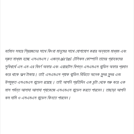
বর্তমান
সময়ে
প্রিয়জনের
সাথে
কিংবা
মানুষের
সাথে
যোগাযোগ
করার
অন্যতম
মাধ্যম
এবং
দ্রুত
মাধ্যম
হচ্ছে
এসএমএস।
এজন্য
airtel
টেলিকম
কোম্পানি
তাদের
গ্রাহকদের
সুবিধার্থে
এস
এম
এর
বিবর্ণ
অফার
এবং
এয়ারটেল
বিপন্ন
এসএমএস
বান্ডিল
অফার
প্রদান
করে
থাকে
অল্প
টাকায়।
তাই
এসএমএস
প্যাক
বান্ডিল
বিডিতে
অনেক
সুন্দর
সুন্দর
এবং
উপযুক্ত
এসএমএস
বান্ডেল
রয়েছে।
তাই
আপনি
প্রতিদিন
এক
ঘন্টা
থেকে
শুরু
করে
এক
মাস
পর্যন্ত
আলাদা
আলাদা
প্যাকেজে
এসএমএস
বান্ডেল
করতে
পারবেন।
তাছাড়া
আপনি
কম
দামি
ও
এসএমএস
বান্ডেল
কিনতে
পারবেন।