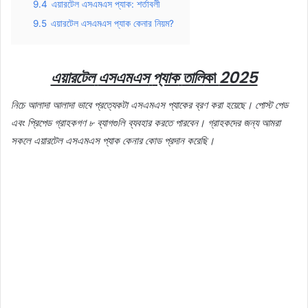
9.4
এয়ারটেল এসএমএস প্যাক: শর্তাবলী
9.5
এয়ারটেল এসএমএস প্যাক কেনার নিয়ম?
এয়ারটেল
এসএমএস
প্যাক
তালি
কা
2025
নিচে
আলাদা
আলাদা
ভাবে
প্রত্যেকটা
এসএমএস
প্যাকের
ব্রণ
করা
হয়েছে।
পোস্ট
পেড
এবং
প্রিপেড
গ্রাহকগণ
৮
ব্যাগগুলি
ব্যবহার
করতে
পারবেন।
গ্রাহকদের
জন্য
আমরা
সকলে
এয়ারটেল
এসএমএস
প্যাক
কেনার
কোড
প্রদান
করেছি।