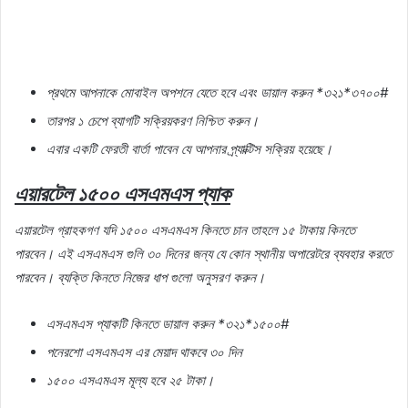
প্রথমে
আপনাকে
মোবাইল
অপশনে
যেতে
হবে
এবং
ডায়াল
করুন
*
৩২১
*
৩৭০০
#
তারপর
১
চেপে
ব্যাগটি
সক্রিয়করণ
নিশ্চিত
করুন।
এবার
একটি
ফেরতী
বার্তা
পাবেন
যে
আপনার
প্র্যাক্টিস
সক্রিয়
হয়েছে।
এয়ারটেল
১৫০০
এসএমএস
প্যাক
এয়ারটেল
গ্রাহকগণ
যদি
১৫০০
এসএমএস
কিনতে
চান
তাহলে
১৫
টাকায়
কিনতে
পারবেন।
এই
এসএমএস
গুলি
৩০
দিনের
জন্য
যে
কোন
স্থানীয়
অপারেটরে
ব্যবহার
করতে
পারবেন।
ব্যক্তি
কিনতে
নিজের
ধাপ
গুলো
অনুসরণ
করুন।
এসএমএস
প্যাকটি
কিনতে
ডায়াল
করুন
*
৩২১
*
১৫০০
#
পনেরশো
এসএমএস
এর
মেয়াদ
থাকবে
৩০
দিন
১৫০০
এসএমএস
মূল্য
হবে
২৫
টাকা।