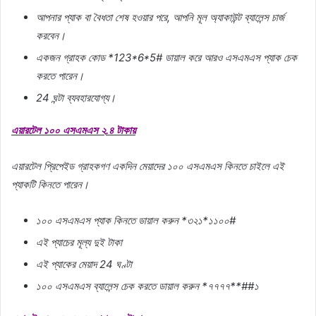
আপনার
প্যাক
বা
বৈধতা
শেষ
হওয়ার
পরে
,
আপনি
মূল
অ্যাকাউন্ট
ব্যালেন্স
চার্জ
করবেন।
একজন
গ্রাহক
কোড
*123*6*5#
ডায়াল
করে
আরও
এসএমএস
প্যাক
চেক
করতে
পারেন।
24
ঘন্টা
ব্যবহারযোগ্য।
এয়ারটেল
১০০
এসএমএস
২
.
৪
টাকায়
এয়ারটেল
প্রিপেইড
গ্রাহকগণ
একদিন
মেয়াদের
১০০
এসএমএস
কিনতে
চাইলে
এই
প্যাকটি
কিনতে
পারেন।
১০০
এসএমএস
প্যাক
কিনতে
ডায়াল
করুন
*
৩২১
*
১১০০
#
এই
প্যাচের
মূল্য
দুই
টাকা
এই
প্যাকের
মেয়াদ
24
ঘণ্টা
১০০
এসএমএস
ব্যালেন্স
চেক
করতে
ডায়াল
করুন
*
৭৭৭৭
**##
১