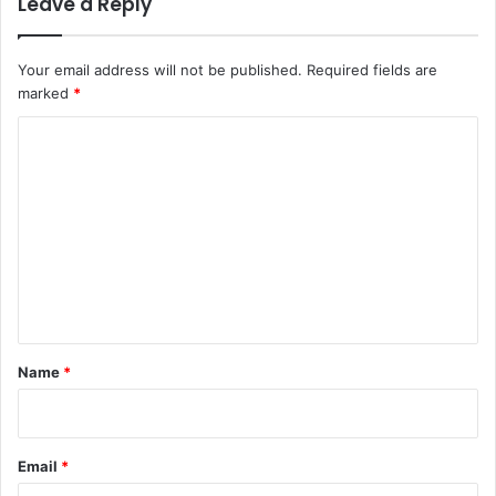
Leave a Reply
Your email address will not be published.
Required fields are
marked
*
C
o
m
m
e
n
t
*
Name
*
Email
*