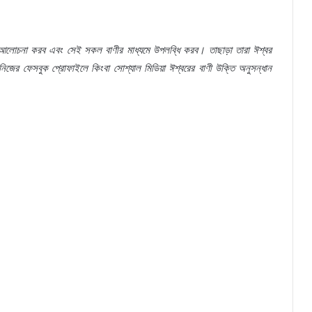
আলোচনা
করব
এবং
সেই
সকল
বাণীর
মাধ্যমে
উপলব্ধি
করব।
তাছাড়া
তারা
ঈশ্বর
নিজের
ফেসবুক
প্রোফাইলে
কিংবা
সোশ্যাল
মিডিয়া
ঈশ্বরের
বাণী
উক্তি
অনুসন্ধান