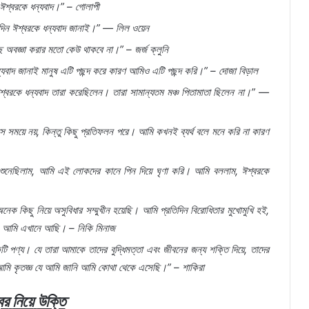
ঈশ্বরকে
ধন্যবাদ।
” –
গোলাপী
দিন
ঈশ্বরকে
ধন্যবাদ
জানাই।
” —
লিল
ওয়েন
ে
অবজ্ঞা
করার
মতো
কেউ
থাকবে
না।
” –
জর্জ
ক্লুনি
্যবাদ
জানাই
মানুষ
এটি
পছন্দ
করে
কারণ
আমিও
এটি
পছন্দ
করি।
” –
দোজা
বিড়াল
শ্বরকে
ধন্যবাদ
তারা
করেছিলেন।
তারা
সামান্যতম
মঞ্চ
পিতামাতা
ছিলেন
না।
” —
সে
সময়ে
নয়
,
কিন্তু
কিছু
প্রতিফলন
পরে।
আমি
কখনই
ব্যর্থ
বলে
মনে
করি
না
কারণ
শুনেছিলাম
,
আমি
এই
লোকদের
কানে
পিন
দিয়ে
ঘৃণা
করি।
আমি
বললাম
,
ঈশ্বরকে
অনেক
কিছু
নিয়ে
অসুবিধার
সম্মুখীন
হয়েছি।
আমি
প্রতিদিন
বিরোধিতার
মুখোমুখি
হই
,
,
আমি
এখানে
আছি।
–
নিকি
মিনাজ
টি
পণ্য।
যে
তারা
আমাকে
তাদের
বুদ্ধিমত্তা
এবং
জীবনের
জন্য
শক্তি
দিয়ে
,
তাদের
আমি
কৃতজ্ঞ
যে
আমি
জানি
আমি
কোথা
থেকে
এসেছি।
” –
শাকিরা
বর
নিয়ে
উক্তি