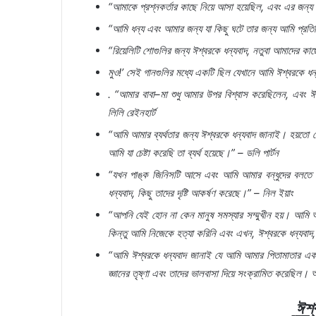
“
আমাকে
প্রশ্নকর্তার
কাছে
নিয়ে
আসা
হয়েছিল
,
এবং
এর
জন্য
“
আমি
ধন্য
এবং
আমার
জন্য
যা
কিছু
ঘটে
তার
জন্য
আমি
প্রতি
“
রিয়েলিটি
শোগুলির
জন্য
ঈশ্বরকে
ধন্যবাদ
,
নতুবা
আমাদের
কাছ
মুও
!’
সেই
গানগুলির
মধ্যে
একটি
ছিল
যেখানে
আমি
ঈশ্বরকে
ধন
. “
আমার
বাবা
–
মা
শুধু
আমার
উপর
বিশ্বাস
করেছিলেন
,
এবং
ঈ
লিলি
রেইনহার্ট
“
আমি
আমার
ব্যর্থতার
জন্য
ঈশ্বরকে
ধন্যবাদ
জানাই।
হয়তো
আমি
যা
চেষ্টা
করেছি
তা
ব্যর্থ
হয়েছে।
” –
ডলি
পার্টন
“
যখন
পাঙ্ক
জিনিসটি
আসে
এবং
আমি
আমার
বন্ধুদের
বলতে
ধন্যবাদ
,
কিছু
তাদের
দৃষ্টি
আকর্ষণ
করেছে।
” –
নিল
ইয়াং
“
আপনি
যেই
হোন
না
কেন
মানুষ
সমস্যার
সম্মুখীন
হয়।
আমি
কিন্তু
আমি
নিজেকে
হত্যা
করিনি
এবং
এখন
,
ঈশ্বরকে
ধন্যবাদ
“
আমি
ঈশ্বরকে
ধন্যবাদ
জানাই
যে
আমি
আমার
পিতামাতার
এক
জ্ঞানের
তৃষ্ণা
এবং
তাদের
ভালবাসা
দিয়ে
সংক্রামিত
করেছিল।
ঈশ্