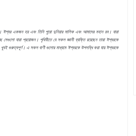
া।
ঈশ্বর
একজন
হয়
এবং
তিনি
পুরো
দুনিয়ার
মালিক
এবং
আমাদের
মহান
রব।
যারা
ছে
সেগুলো
যারা
প্রয়োজন।
পৃথিবীতে
যে
সকল
জ্ঞানী
ব্যক্তি
রয়েছেন
তারা
ঈশ্বরকে
খুবই
গুরুত্বপূর্ণ।
এ
সকল
বাণী
গুলোর
মাধ্যমে
ঈশ্বরকে
উপলব্ধি
করা
যায়
ঈশ্বরকে