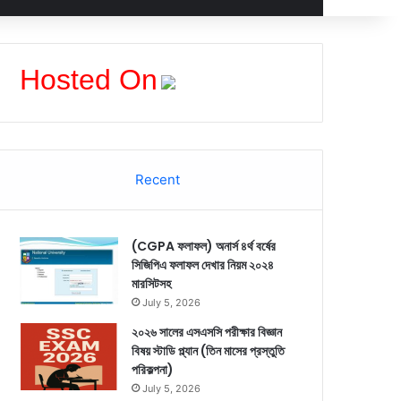
Hosted On
Recent
(CGPA ফলাফল) অনার্স ৪র্থ বর্ষের
সিজিপিএ ফলাফল দেখার নিয়ম ২০২৪
মারসিটসহ
July 5, 2026
২০২৬ সালের এসএসসি পরীক্ষার বিজ্ঞান
বিষয় স্টাডি প্ল্যান (তিন মাসের প্রস্তুতি
পরিকল্পনা)
July 5, 2026