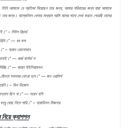
,
তিনি
আমাকে
যে
প্রতিভা
দিয়েছেন
তার
জন্য
,
আমার
পরিবারের
জন্য
যারা
আমাকে
ে
তার
জন্য।
বাস্কেটবল
খেলার
মাধ্যমে
আমি
যাদের
সাথে
দেখা
করতে
পেরেছি
তাদের
াই।
” –
লিটল
রিচার্ড
রিনি।
” —
বব
ফস
ই।
” –
অ্যান
ডোনোভান
ানাই।
” —
জর্জ
বার্নার্ড
শ
দিচ্ছি।
” —
জায়ন
উইলিয়ামসন
যৌনতা
সবসময়
নোংরা
হবে।
” —
জন
ওয়াটার্স
হয়নি।
–
ভিন
ডিজেল
সন্তান
ছিল
না।
” —
লরেন
হলি
বন্ধু
বেছে
নিতে
পারি।
” –
অ্যাডিসন
মিজনার
র
নিয়ে
ক্যাপশন