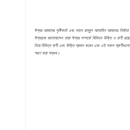
ঈশ্বর
আমাদের
সৃষ্টিকর্তা
এবং
মহান
রাব্বুল
আলামিন
আমাদের
নির্মাত
ঈশ্বরকে
ভালোবাসেন
তারা
ঈশ্বর
সম্পর্কে
বিভিন্ন
উক্তি
ও
বাণী
রয়ে
নিয়ে
বিভিন্ন
বাণী
এবং
উক্তি
প্রদান
করেন
এবং
এই
সকল
প্রাণীগুলো
স্মরণ
করা
সম্ভব।