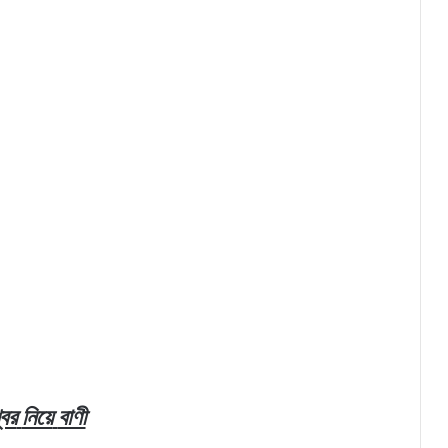
বর
নিয়ে
বাণী