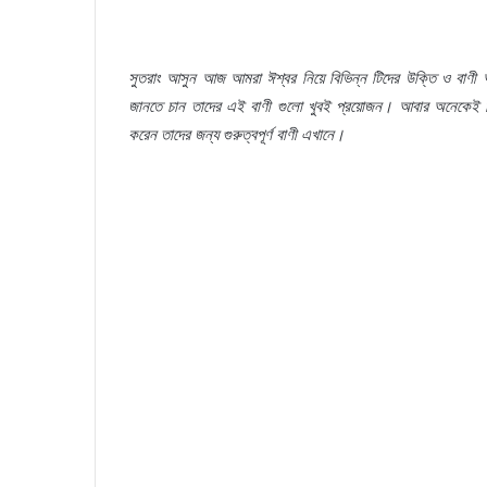
সুতরাং
আসুন
আজ
আমরা
ঈশ্বর
নিয়ে
বিভিন্ন
টিদের
উক্তি
ও
বাণী
জানতে
চান
তাদের
এই
বাণী
গুলো
খুবই
প্রয়োজন।
আবার
অনেকেই
করেন
তাদের
জন্য
গুরুত্বপূর্ণ
বাণী
এখানে।