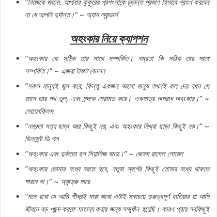
“
নিজেকে
জানো
.
আপনার
কুকুরের
প্রশংসাকে
চূড়ান্ত
প্রমাণ
হিসাবে
গ্রহণ
করবেন
না
যে
আপনি
দুর্দান্ত।
” ~
অ্যান
ল্যান্ডার্স
অহংকার
নিয়ে
ক্যাপশন
“
অহংকার
কে
সঠিক
তার
সাথে
সম্পর্কিত।
নম্রতা
কি
সঠিক
তার
সাথে
সম্পর্কিত।
” ~
এজরা
টাফট
বেনসন
“
সকল
মানুষই
ভুল
করে
,
কিন্তু
একজন
ভালো
মানুষ
তখনই
ফল
দেয়
যখন
সে
জানে
তার
পথ
ভুল
,
এবং
মন্দকে
মেরামত
করে।
একমাত্র
অপরাধ
অহংকার।
” ~
সোফোক্লিস
“
নম্রতা
সত্য
ছাড়া
আর
কিছুই
নয়
,
এবং
অহংকার
মিথ্যা
ছাড়া
কিছুই
নয়।
” ~
ভিনসেন্ট
ডি
পল
“
অহংকার
এবং
দুর্বলতা
হল
সিয়ামিজ
যমজ।
” ~
জেমস
রাসেল
লোয়েল
“
অহংকার
তোমার
মধ্যে
মরতে
হবে
,
নতুবা
স্বর্গের
কিছুই
তোমার
মধ্যে
থাকতে
পারবে
না।
” ~
অ্যান্ড্রু
মারে
“
মনে
রাখা
যে
আমি
শীঘ্রই
মারা
যাবো
এটাই
সবচেয়ে
গুরুত্বপূর্ণ
হাতিয়ার
যা
আমি
জীবনে
বড়
পছন্দ
করতে
সাহায্য
করার
জন্য
সম্মুখীন
হয়েছি।
কারণ
প্রায়
সবকিছুই