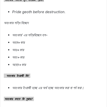
Pride geoth before destruction.
অহংকার
সন্ধি
বিচ্ছেদ
অহংকার
‘
এর
সন্ধিবিচ্ছেদ
হল
–
অহম
+
কার
অহঃ
+
কার
অহং
+
কার
অহোং
+
কার
অহংকার
ইংরাজী কি?
অহংকার
ইংরাজী
হচ্ছে
এর
অর্থ
হচ্ছে
অহংকার
করা
বা
গর্ব
করা।
অহংকার
বলতে
কি
বুঝায়
?