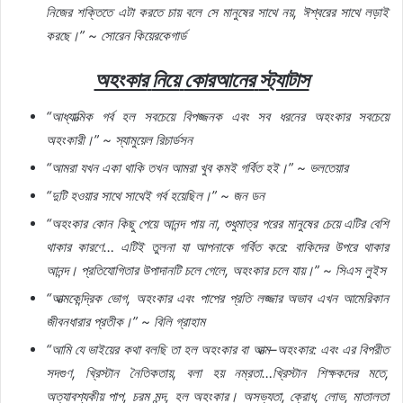
নিজের
শক্তিতে
এটা
করতে
চায়
বলে
সে
মানুষের
সাথে
নয়
,
ঈশ্বরের
সাথে
লড়াই
করছে।
” ~
সোরেন
কিয়েরকেগার্ড
অহংকার
নিয়ে
কোরআনের
স্ট্যাটাস
“
আধ্যাত্মিক
গর্ব
হল
সবচেয়ে
বিপজ্জনক
এবং
সব
ধরনের
অহংকার
সবচেয়ে
অহংকারী।
” ~
স্যামুয়েল
রিচার্ডসন
“
আমরা
যখন
একা
থাকি
তখন
আমরা
খুব
কমই
গর্বিত
হই।
” ~
ভলতেয়ার
“
দুটি
হওয়ার
সাথে
সাথেই
গর্ব
হয়েছিল।
” ~
জন
ডন
“
অহংকার
কোন
কিছু
পেয়ে
আনন্দ
পায়
না
,
শুধুমাত্র
পরের
মানুষের
চেয়ে
এটির
বেশি
থাকার
কারণে
…
এটিই
তুলনা
যা
আপনাকে
গর্বিত
করে
:
বাকিদের
উপরে
থাকার
আনন্দ।
প্রতিযোগিতার
উপাদানটি
চলে
গেলে
,
অহংকার
চলে
যায়।
” ~
সিএস
লুইস
“
আত্মকেন্দ্রিক
ভোগ
,
অহংকার
এবং
পাপের
প্রতি
লজ্জার
অভাব
এখন
আমেরিকান
জীবনধারার
প্রতীক।
” ~
বিলি
গ্রাহাম
“
আমি
যে
ভাইয়ের
কথা
বলছি
তা
হল
অহংকার
বা
আত্ম
–
অহংকার
:
এবং
এর
বিপরীত
সদগুণ
,
খ্রিস্টান
নৈতিকতায়
,
বলা
হয়
নম্রতা
…
খ্রিস্টান
শিক্ষকদের
মতে
,
অত্যাবশ্যকীয়
পাপ
,
চরম
মন্দ
,
হল
অহংকার।
অসভ্যতা
,
ক্রোধ
,
লোভ
,
মাতালতা