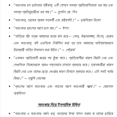
“
অহংকার
হল
দুর্বলতার
স্বীকার
;
এটি
গোপনে
সমস্ত
প্রতিযোগিতাকে
ভয়
পায়
এবং
সমস্ত
প্রতিদ্বন্দ্বীকে
ভয়
পায়।
” ~
ফুলটন
জে
.
শিন
“
অহংকার
,
নরকের
প্রথম
সহকর্মী
এবং
রাষ্ট্রপতি।
” ~
ড্যানিয়েল
ডিফো
“
অহংকার
ধ্বংসের
আগে
চলে
যায়।
” ~
ঈশপ
“
শান্তির
পাঁচ
শত্রু
আমাদের
মধ্যে
বাস
করে
–
লোভ
,
উচ্চাকাঙ্ক্ষা
,
হিংসা
,
ক্রোধ
এবং
অহংকার
;
যদি
এগুলিকে
নির্বাসিত
করা
হয়
তবে
আমাদের
অবিশ্বাস্যভাবে
চিরস্থায়ী
শান্তি
উপভোগ
করা
উচিত।
” ~
পেট্রার্ক
“
একজন
প্রতিযোগী
জয়ের
পথ
খুঁজে
পাবে।
প্রতিযোগীরা
খারাপ
বিরতি
নেয়
এবং
সেগুলিকে
নিজেদেরকে
আরও
শক্তভাবে
চালাতে
ব্যবহার
করে।
ত্যাগকারীরা
খারাপ
বিরতি
নেয়
এবং
তাদের
ছেড়ে
দেওয়ার
কারণ
হিসাবে
ব্যবহার
করে।
এটা
সবই
গর্বের
বিষয়।
” ~
ন্যান্সি
লোপেজ
“
ধ্বংসের
আগে
অহংকার
এবং
পতনের
আগে
অহংকারী
আত্মা।
” ~
জোসেফ
অ্যাডিসন
অহংকার
নিয়ে
ইসলামিক
উক্তি
“
অহংকার
ও
অহংকার
বর্জন
কর
;
অন্যদের
উপর
শাসন
করার
বা
তাদের
ছাড়িয়ে