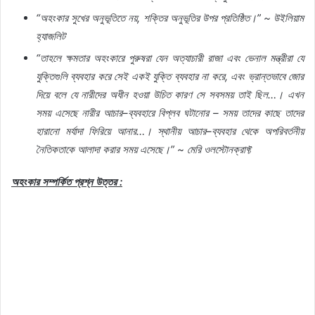
“
অহংকার
সুখের
অনুভূতিতে
নয়
,
শক্তির
অনুভূতির
উপর
প্রতিষ্ঠিত।
” ~
উইলিয়াম
হ্যাজলিট
“
তাহলে
ক্ষমতার
অহংকারে
পুরুষরা
যেন
অত্যাচারী
রাজা
এবং
ভেনাল
মন্ত্রীরা
যে
যুক্তিগুলি
ব্যবহার
করে
সেই
একই
যুক্তি
ব্যবহার
না
করে
,
এবং
ভ্রান্তভাবে
জোর
দিয়ে
বলে
যে
নারীদের
অধীন
হওয়া
উচিত
কারণ
সে
সবসময়
তাই
ছিল
…
।
এখন
সময়
এসেছে
নারীর
আচার
–
ব্যবহারে
বিপ্লব
ঘটানোর
–
সময়
তাদের
কাছে
তাদের
হারানো
মর্যাদা
ফিরিয়ে
আনার
…
।
স্থানীয়
আচার
–
ব্যবহার
থেকে
অপরিবর্তনীয়
নৈতিকতাকে
আলাদা
করার
সময়
এসেছে।
” ~
মেরি
ওলস্টোনক্রাফ্ট
অহংকার
সম্পর্কিত
প্রশ্ন
উত্তর
: