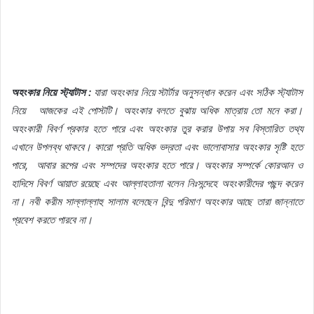
অহংকার
নিয়ে
স্ট্যাটাস
:
যারা
অহংকার
নিয়ে
স্টার্টার
অনুসন্ধান
করেন
এবং
সঠিক
স্ট্যাটাস
নিয়ে
আজকের
এই
পোস্টটি।
অহংকার
বলতে
বুঝায়
অধিক
মাত্রায়
তো
মনে
করা।
অহংকারী
বিবর্ণ
প্রকার
হতে
পারে
এবং
অহংকার
তুর
করার
উপায়
সব
বিস্তারিত
তথ্য
এখানে
উপলব্ধ
থাকবে।
কারো
প্রতি
অধিক
ভদ্রতা
এবং
ভালোবাসার
অহংকার
সৃষ্টি
হতে
পারে
,
আবার
রূপের
এবং
সম্পদের
অহংকার
হতে
পারে।
অহংকার
সম্পর্কে
কোরআন
ও
হাদিসে
বিবর্ণ
আয়াত
রয়েছে
এবং
আল্লাহতালা
বলেন
নিঃসন্দেহে
অহংকারীদের
পছন্দ
করেন
না।
নবী
করীম
সাল্লাল্লাহু
সালাম
বলেছেন
বিন্দু
পরিমাণ
অহংকার
আছে
তারা
জান্নাতে
প্রবেশ
করতে
পারবে
না।