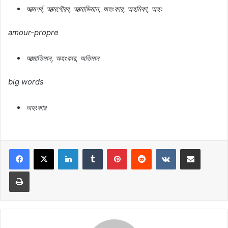
আত্মগর্ব
,
আত্মগৌরব
,
আত্মাভিমান
,
অহংকার
,
অহমিকা
,
অহং
amour-propre
আত্মাভিমান
,
অহংকার
,
অভিমান
big words
অহংকার
LinkedIn
Tumblr
Pinterest
Reddit
VKontakte
Share via Email
Print