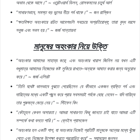
অভাব
থেকে
আসে।
” ~
ওয়েন্টওয়ার্থ
ডিলন
,
রোসকমনের
চতুর্থ
আর্ল
“
সাধারণভাবে
,
সমস্ত
বড়
ভুলের
নীচে
গর্ব
থাকে।
” ~
জন
রাস্কিন
“
ক্ষতবিক্ষত
অহংকারে
রচিত
আবেগগুলি
সবচেয়ে
অপ্রতিরোধ্য
;
তারা
বৃদ্ধ
বয়সে
সবুজ
এবং
সবল
হয়।
” ~
জর্জ
সান্তায়না
মানুষের
অহংকার
নিয়ে
উক্তি
“
অহংকার
আমাদের
সাহায্য
করে
;
এবং
অহংকার
খারাপ
জিনিস
নয়
যখন
এটি
শুধুমাত্র
আমাদের
নিজেদের
কষ্ট
লুকিয়ে
রাখতে
–
অন্যকে
আঘাত
করার
জন্য
অনুরোধ
করে।
” ~
জর্জ
এলিয়ট
“
তিনি
যথেষ্ট
ভালভাবে
বুঝতে
পেরেছিলেন
যে
কীভাবে
একজন
ব্যক্তি
গর্ব
এবং
দায়িত্বের
মধ্যে
একটি
পছন্দ
করে
প্রায়
সবসময়ই
গর্বকে
বেছে
নেবেন
–
যদি
দায়িত্ব
তার
পুরুষত্ব
কেড়ে
নেয়।
” ~
স্টিফেন
কিং
“
কৌতূহল
কেবল
অসারতা।
আমরা
সাধারণত
কিছু
জানতে
চাই
যাতে
আমরা
এটি
সম্পর্কে
কথা
বলতে
পারি।
” ~
ব্লেইস
প্যাসকেল
“
অহংকার
হল
একটি
পাপ
,
যা
অহংকার
নিজেই
প্রতিটি
মানুষকে
অন্যের
মধ্যে
খুঁজে
পেতে
এবং
নিজেকে
উপেক্ষা
করতে
প্ররোচিত
করে
” ~
স্যামুয়েল
জনসন