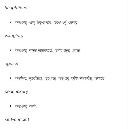
haughtiness
অহংকার
,
গরম
,
উদ্ধত
ভাব
,
অযথা
গর্ব
,
পারুষ্য
vainglory
অহংকার
,
অসার
আত্মাশ্লাঘা
,
অসার
দম্ভ
,
ঠেকার
egoism
অহমিকা
,
স্বার্থপরতা
,
অহংকার
,
অহংবাদ
,
স্বীয়
লাভক্ষতির
,
আত্মবাদ
peacockery
অহংকার
,
বড়াই
self-conceit