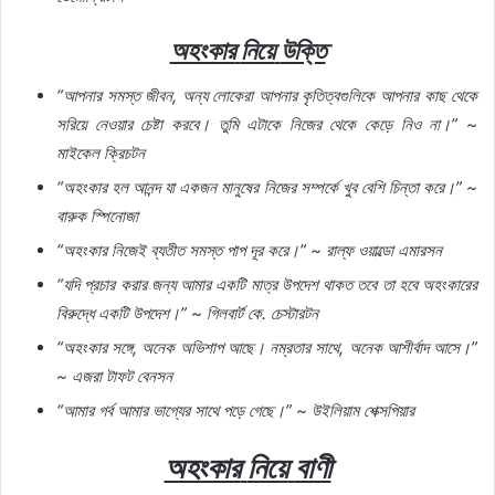
অহংকার
নিয়ে
উক্তি
“
আপনার
সমস্ত
জীবন
,
অন্য
লোকেরা
আপনার
কৃতিত্বগুলিকে
আপনার
কাছ
থেকে
সরিয়ে
নেওয়ার
চেষ্টা
করবে।
তুমি
এটাকে
নিজের
থেকে
কেড়ে
নিও
না।
” ~
মাইকেল
ক্রিচটন
“
অহংকার
হল
আনন্দ
যা
একজন
মানুষের
নিজের
সম্পর্কে
খুব
বেশি
চিন্তা
করে।
” ~
বারুক
স্পিনোজা
“
অহংকার
নিজেই
ব্যতীত
সমস্ত
পাপ
দূর
করে।
” ~
রাল্ফ
ওয়াল্ডো
এমারসন
“
যদি
প্রচার
করার
জন্য
আমার
একটি
মাত্র
উপদেশ
থাকত
তবে
তা
হবে
অহংকারের
বিরুদ্ধে
একটি
উপদেশ।
” ~
গিলবার্ট
কে
.
চেস্টারটন
“
অহংকার
সঙ্গে
,
অনেক
অভিশাপ
আছে।
নম্রতার
সাথে
,
অনেক
আশীর্বাদ
আসে।
”
~
এজরা
টাফট
বেনসন
“
আমার
গর্ব
আমার
ভাগ্যের
সাথে
পড়ে
গেছে।
” ~
উইলিয়াম
শেক্সপিয়ার
অহংকার
নিয়ে
বাণী