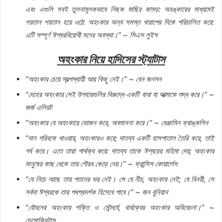
এবং
এগুলি
সবই
তুলনামূলকভাবে
নিছক
মাছির
কামড়
:
অহঙ্কারের
মাধ্যমেই
শয়তান
শয়তান
হয়ে
ওঠে
:
অহংকার
অন্য
সমস্ত
খারাপের
দিকে
পরিচালিত
করে
:
এটি
সম্পূর্ণ
ঈশ্বরবিরোধী
মনের
অবস্থা।
” ~
সিএস
লুইস
অহংকার
নিয়ে
হাদিসের
স্ট্যাটাস
“
অহংকার
চেয়ে
স্বল্পস্থায়ী
আর
কিছু
নেই।
” ~
বেন
জনসন
“
দেহের
অহংকার
সেই
উপহারগুলির
বিরুদ্ধে
একটি
বাধা
যা
আত্মাকে
শুদ্ধ
করে।
” ~
জর্জ
এলিয়ট
“
অহংকার
যে
অহংকারে
ভোজন
করে
,
অবমাননা
করে।
” ~
বেঞ্জামিন
ফ্রাঙ্কলিন
“
দান
গরিবকে
খাওয়ায়
,
অহংকারও
করে
;
দাতব্য
একটি
হাসপাতাল
তৈরি
করে
,
তাই
গর্ব
করে।
এতে
তারা
পার্থক্য
করে
:
দাতব্য
তাকে
ঈশ্বরের
মহিমা
দেয়
;
অহংকার
মানুষের
কাছ
থেকে
তার
গৌরব
কেড়ে
নেয়।
” ~
ফ্রান্সিস
কোয়ার্লেস
“
যে
নিচে
আছে
তার
পতনের
ভয়
নেই।
সে
যে
নীচ
,
অহংকার
নেই
;
যে
বিনয়ী
,
সে
সর্বদা
ঈশ্বরকে
তার
পথপ্রদর্শক
হিসেবে
পাবে।
” ~
জন
বুনিয়ান
“
যৌবনের
অহংকার
শক্তি
ও
সৌন্দর্যে
,
বার্ধক্যের
অহংকার
অবিবেচনা।
” ~
ডেমোক্রিটাস