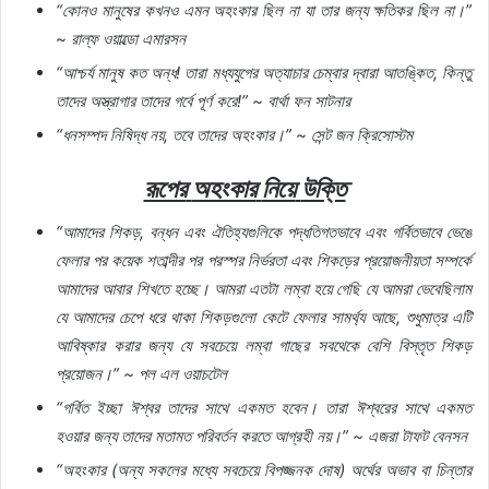
“
কোনও
মানুষের
কখনও
এমন
অহংকার
ছিল
না
যা
তার
জন্য
ক্ষতিকর
ছিল
না।
”
~
রাল্ফ
ওয়াল্ডো
এমারসন
“
আশ্চর্য
মানুষ
কত
অন্ধ
!
তারা
মধ্যযুগের
অত্যাচার
চেম্বার
দ্বারা
আতঙ্কিত
,
কিন্তু
তাদের
অস্ত্রাগার
তাদের
গর্বে
পূর্ণ
করে
!” ~
বার্থা
ফন
সাটনার
“
ধনসম্পদ
নিষিদ্ধ
নয়
,
তবে
তাদের
অহংকার।
” ~
সেন্ট
জন
ক্রিসোস্টম
রূপের
অহংকার
নিয়ে
উক্তি
“
আমাদের
শিকড়
,
বন্ধন
এবং
ঐতিহ্যগুলিকে
পদ্ধতিগতভাবে
এবং
গর্বিতভাবে
ভেঙে
ফেলার
পর
কয়েক
শতাব্দীর
পর
পরস্পর
নির্ভরতা
এবং
শিকড়ের
প্রয়োজনীয়তা
সম্পর্কে
আমাদের
আবার
শিখতে
হচ্ছে।
আমরা
এতটা
লম্বা
হয়ে
গেছি
যে
আমরা
ভেবেছিলাম
যে
আমাদের
চেপে
ধরে
থাকা
শিকড়গুলো
কেটে
ফেলার
সামর্থ্য
আছে
,
শুধুমাত্র
এটি
আবিষ্কার
করার
জন্য
যে
সবচেয়ে
লম্বা
গাছের
সবথেকে
বেশি
বিস্তৃত
শিকড়
প্রয়োজন।
” ~
পল
এল
ওয়াচটেল
“
গর্বিত
ইচ্ছা
ঈশ্বর
তাদের
সাথে
একমত
হবেন।
তারা
ঈশ্বরের
সাথে
একমত
হওয়ার
জন্য
তাদের
মতামত
পরিবর্তন
করতে
আগ্রহী
নয়।
” ~
এজরা
টাফট
বেনসন
“
অহংকার
(
অন্য
সকলের
মধ্যে
সবচেয়ে
বিপজ্জনক
দোষ
)
অর্থের
অভাব
বা
চিন্তার