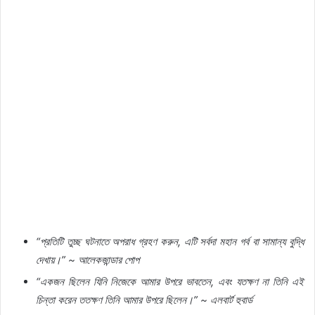
“
প্রতিটি
তুচ্ছ
ঘটনাতে
অপরাধ
গ্রহণ
করুন
,
এটি
সর্বদা
মহান
গর্ব
বা
সামান্য
বুদ্ধি
দেখায়।
” ~
আলেকজান্ডার
পোপ
“
একজন
ছিলেন
যিনি
নিজেকে
আমার
উপরে
ভাবতেন
,
এবং
যতক্ষণ
না
তিনি
এই
চিন্তা
করেন
ততক্ষণ
তিনি
আমার
উপরে
ছিলেন।
” ~
এলবার্ট
হুবার্ড