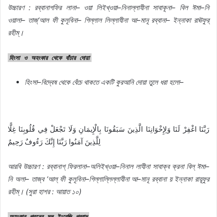
উচ্চারণ
:
রব্বানাগফির
লানা
–
ওয়া
লিইখ্ওয়া
–
নিনাল্লাযীনা
সাবাকূনা
–
বিল
ঈমা
–
নি
ওয়ালা
–
তাজ্
‘
আল
ফী
কুলূবিনা
–
গিল্লাল
লিল্লাযীনা
আ
–
মানূ
রব্বানা
–
ইন্নাকা
রাঊফুর্
রহীম্।
হিংসা
ও
অহংকার
থেকে
বাঁচার
দোয়া
হিংসা
–
বিদ্বেষ
থেকে
বেঁচে
থাকতে
একটি
কুরআনি
দোয়া
তুলে
ধরা
হলো
–
رَبَّنَا اغْفِرْ لَنَا وَلِإِخْوَانِنَا الَّذِينَ سَبَقُونَا بِالْإِيمَانِ وَلَا تَجْعَلْ فِي قُلُوبِنَا غِلًّا
لِلَّذِينَ آمَنُوا رَبَّنَا إِنَّكَ رَءُوفٌ رَحِيمٌ
আরবি
উচ্চারণ
:
রব্বানাগ্
ফিরলানা
–
অলিইখ্ওয়া
–
নিনাল
লাযীনা
সাবাক্ব
ক্রনা
বিল্
ঈমা
–
নি
অলা
–
তাজ্ব
‘
আল্
ফী
কুলূবিনা
–
গিল্লাল্লিল্লাযীনা
আ
–
মানূ
রব্বানা
য়
ইন্নাকা
রায়ূফুর
রহীম্।
(
সুরা
হাশর
:
আয়াত
১০
)
অহংকার
পতনের
মূল
ইংরেজি
প্রবাদ