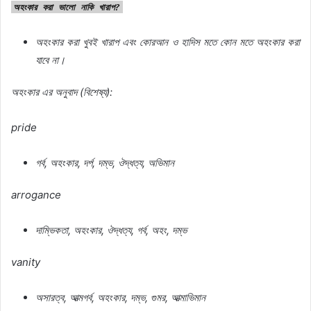
অহংকার
করা
ভালো
নাকি
খারাপ
?
অহংকার
করা
খুবই
খারাপ
এবং
কোরআন
ও
হাদিস
মতে
কোন
মতে
অহংকার
করা
যাবে
না।
অহংকার এর অনুবাদ (বিশেষ্য):
pride
গর্ব
,
অহংকার
,
দর্প
,
দম্ভ
,
ঔদ্ধত্য
,
অভিমান
arrogance
দাম্ভিকতা
,
অহংকার
,
ঔদ্ধত্য
,
গর্ব
,
অহং
,
দম্ভ
vanity
অসারত্ব
,
আত্মগর্ব
,
অহংকার
,
দম্ভ
,
গুমর
,
আত্মাভিমান