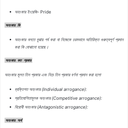
অহংকার
ইংরেজি-
Pride
অহংকার
কি
অহংকার বলতে
বুঝায়
গর্ব
করা
বা
নিজেকে
চরমভাবে
অতিরিক্ত
গুরুত্বপূর্ণ
প্রদান
করা
কি
বোঝানো
হয়েছে।
অহংকার
কত
প্রকার
অহংকার মূলত তিন প্রকার এবং নিচে তিন প্রকার বর্ণনা প্রদান করা হলো
ব্যক্তিগত
অহংকার
(Individual arrogance):
প্রতিযোগিতামূলক
অহংকার
(Competitive arrogance):
বিরোধী
অহংকার
(Antagonistic arrogance):
অহংকার
অর্থ