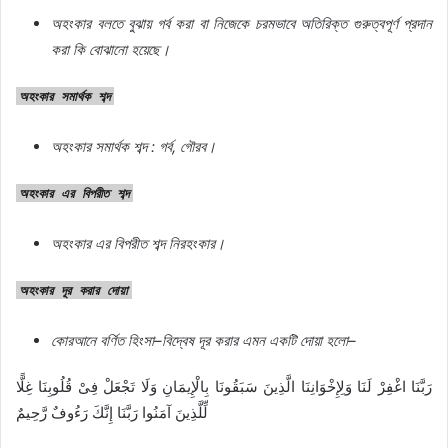
অহংকার বলতে
বুঝায়
গর্ব
করা
বা
নিজেকে
চরমভাবে
অতিরিক্ত
গুরুত্বপূর্ণ
প্রদান
করা
কি
বোঝানো
হয়েছে।
অহংকার
সমার্থক
শব্দ
অহংকার
সমার্থক
শব্দ : গর্ব
,
গৌরব।
অহংকার
এর
বিপরীত
শব্দ
অহংকার
এর
বিপরীত
শব্দ
নিরহংকার।
অহংকার
দূর
করার
দোয়া
কোরআনে
বর্ণিত
হিংসা
–
বিদ্বেষ
দূর
করার
এমন
একটি
দোয়া
হলো
–
رَبَّنَا اغْفِرْ لَنَا وَلِإِخْوَانِنَا الَّذِينَ سَبَقُونَا بِالْإِيمَانِ وَلَا تَجْعَلْ فِىْ قُلُوبِنَا غِلًّا
لِّلَّذِينَ آمَنُوا رَبَّنَا إِنَّكَ رَءُوفٌ رَّحِيمٌ