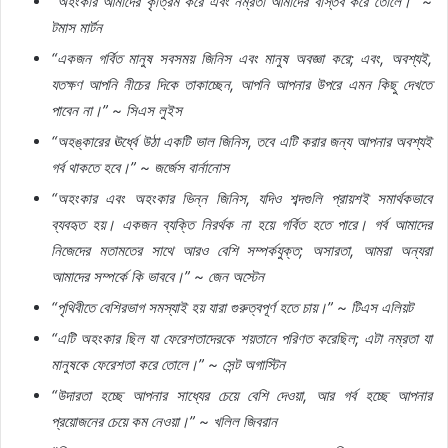
“
অহংকার
আমাদের
কৃত্রিম
করে
এবং
নম্রতা
আমাদের
বাস্তব
করে
তোলে।
” ~
টমাস
মার্টন
“
একজন
গর্বিত
মানুষ
সবসময়
জিনিস
এবং
মানুষ
অবজ্ঞা
করে
;
এবং
,
অবশ্যই
,
যতক্ষণ
আপনি
নীচের
দিকে
তাকাচ্ছেন
,
আপনি
আপনার
উপরে
এমন
কিছু
দেখতে
পাবেন
না।
” ~
সিএস
লুইস
“
অহঙ্কারের
ঊর্ধ্বে
উঠা
একটি
ভাল
জিনিস
,
তবে
এটি
করার
জন্য
আপনার
অবশ্যই
গর্ব
থাকতে
হবে।
” ~
জর্জেস
বার্নানোস
“
অহংকার
এবং
অহংকার
ভিন্ন
জিনিস
,
যদিও
শব্দগুলি
প্রায়শই
সমার্থকভাবে
ব্যবহৃত
হয়।
একজন
ব্যক্তি
নিরর্থক
না
হয়ে
গর্বিত
হতে
পারে।
গর্ব
আমাদের
নিজেদের
মতামতের
সাথে
আরও
বেশি
সম্পর্কযুক্ত
;
অসারতা
,
আমরা
অন্যরা
আমাদের
সম্পর্কে
কি
ভাববে।
” ~
জেন
অস্টেন
“
পৃথিবীতে
বেশিরভাগ
সমস্যাই
হয়
যারা
গুরুত্বপূর্ণ
হতে
চায়।
” ~
টিএস
এলিয়ট
“
এটি
অহংকার
ছিল
যা
ফেরেশতাদেরকে
শয়তানে
পরিণত
করেছিল
;
এটা
নম্রতা
যা
মানুষকে
ফেরেশতা
করে
তোলে।
” ~
সেন্ট
অগাস্টিন
“
উদারতা
হচ্ছে
আপনার
সাধ্যের
চেয়ে
বেশি
দেওয়া
,
আর
গর্ব
হচ্ছে
আপনার
প্রয়োজনের
চেয়ে
কম
নেওয়া।
” ~
খলিল
জিবরান