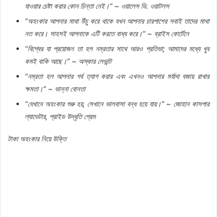
যাওয়ার
চেষ্টা
করার
কোন
চিন্তা
নেই।
” ~
ওয়ালেস
ডি
.
ওয়াটলস
“
অহংকার
আপনার
মাথা
উঁচু
করে
থাকে
যখন
আপনার
চারপাশের
সবাই
তাদের
মাথা
নত
করে।
সাহসই
আপনাকে
এটি
করতে
বাধ্য
করে।
” ~
ব্রাইস
কোর্টেনে
“
বিশ্বের
যা
প্রয়োজন
তা
হল
নম্রতার
সাথে
আরও
প্রতিভা
;
আমাদের
মধ্যে
খুব
কমই
বাকি
আছে।
” ~
অস্কার
লেভান্ট
“
নম্রতা
হল
আপনার
গর্ব
ত্যাগ
করার
এবং
এখনও
আপনার
মর্যাদা
বজায়
রাখার
ক্ষমতা।
” ~
ভান্না
বোনতা
“
যেখানে
অহংকার
শুরু
হয়
,
সেখানে
ভালবাসা
বন্ধ
হয়ে
যায়।
” ~
জোহান
কাসপার
ল্যাভেটার
,
প্রাইড
উদ্ধৃতি
প্রেম
টাকা
অহংকার
নিয়ে
উক্তি