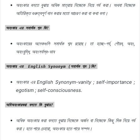
অহংকার
বলতে
বুঝায়
অধিক
মাত্রায়
নিজেকে
নিয়ে
গর্ব
করা।
অথবা
নিজেকে
অতিরিক্ত
গুরুত্বপূর্ণ
দান
করার
মতো
আচরণ
করা
বা
কথা
বলা।
অহংকার
এর
সমার্থক
শব্দ
কি
?
অহংকারের
অনেকগুলি
সমার্থক
শব্দ
রয়েছে।
তা
হচ্ছে-গর্ব, গৌরব, অহং,
অহংবুদ্ধি, অহংসর্বস্ব-ভাব
অহংকার
এর
English Synonym (
সমার্থক
শব্দ
)
কি
?
অহংকার
এর
English Synonym-vanity ; self-importance ;
egotism ; self-consciousness.
অধিঅহংকার
করা
বলতে
কি
বুঝায়
?
অধিক
অহংকার
করা
বলতে
বুঝায়
নিজেকে
অর্জন
বা
নিজেকে
কিছু
দিক
নিয়ে
গর্ব
করা।
হতে
পারে
চেহারা
,
অহংকার
হতে
পারে
সম্পদ।