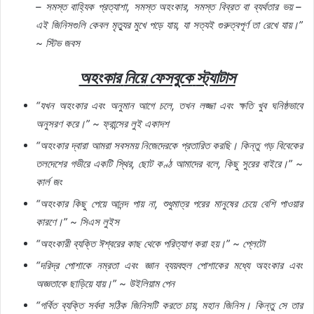
–
সমস্ত
বাহ্যিক
প্রত্যাশা
,
সমস্ত
অহংকার
,
সমস্ত
বিব্রত
বা
ব্যর্থতার
ভয়
–
এই
জিনিসগুলি
কেবল
মৃত্যুর
মুখে
পড়ে
যায়
,
যা
সত্যই
গুরুত্বপূর্ণ
তা
রেখে
যায়।
”
~
স্টিভ
জবস
অহংকার
নিয়ে
ফেসবুকে
স্ট্যাটাস
“
যখন
অহংকার
এবং
অনুমান
আগে
চলে
,
তখন
লজ্জা
এবং
ক্ষতি
খুব
ঘনিষ্ঠভাবে
অনুসরণ
করে।
” ~
ফ্রান্সের
লুই
একাদশ
“
অহংকার
দ্বারা
আমরা
সবসময়
নিজেদেরকে
প্রতারিত
করছি।
কিন্তু
গড়
বিবেকের
তলদেশের
গভীরে
একটি
স্থির
,
ছোট
কণ্ঠ
আমাদের
বলে
,
কিছু
সুরের
বাইরে।
” ~
কার্ল
জং
“
অহংকার
কিছু
পেয়ে
আনন্দ
পায়
না
,
শুধুমাত্র
পরের
মানুষের
চেয়ে
বেশি
পাওয়ার
কারণে।
” ~
সিএস
লুইস
“
অহংকারী
ব্যক্তি
ঈশ্বরের
কাছ
থেকে
পরিত্যাগ
করা
হয়।
” ~
প্লেটো
“
দরিদ্র
পোশাকে
নম্রতা
এবং
জ্ঞান
ব্যয়বহুল
পোশাকের
মধ্যে
অহংকার
এবং
অজ্ঞতাকে
ছাড়িয়ে
যায়।
” ~
উইলিয়াম
পেন
“
গর্বিত
ব্যক্তি
সর্বদা
সঠিক
জিনিসটি
করতে
চায়
,
মহান
জিনিস।
কিন্তু
সে
তার