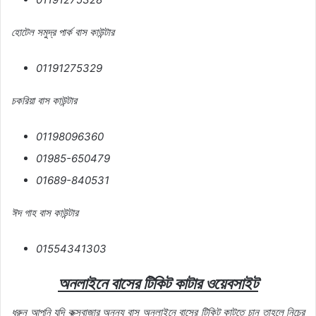
হোটেল
সমুদ্র
পার্ক
বাস
কাউন্টার
01191275329
চকরিয়া
বাস
কাউন্টার
01198096360
01985-650479
01689-840531
ঈদ
গাহ
বাস
কাউন্টার
01554341303
অনলাইনে
বাসের
টিকিট
কাটার
ওয়েবসাইট
ধরুন
আপনি
যদি
কক্সবাজার
অনন্য বাস অনলাইনে
বাসের
টিকিট
কাটতে
চান
তাহলে
নিচের