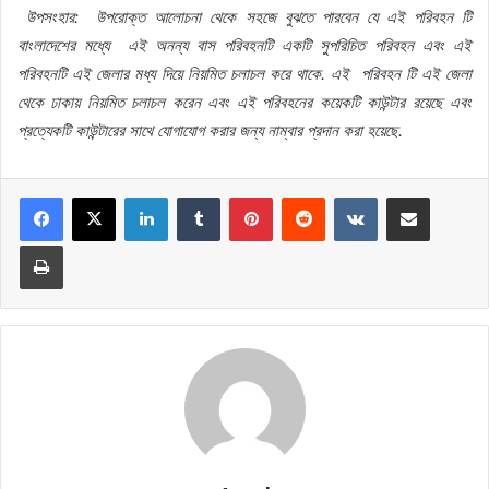
উপসংহার
:
উপরোক্ত
আলোচনা
থেকে
সহজে
বুঝতে
পারবেন
যে
এই
পরিবহন
টি
বাংলাদেশের
মধ্যে
এই
অনন্য বাস পরিবহনটি একটি
সুপরিচিত
পরিবহন
এবং
এই
পরিবহনটি
এই
জেলার
মধ্য
দিয়ে
নিয়মিত
চলাচল
করে
থাকে
.
এই
পরিবহন
টি
এই
জেলা
থেকে
ঢাকায়
নিয়মিত
চলাচল
করেন
এবং
এই
পরিবহনের
কয়েকটি
কাউন্টার
রয়েছে
এবং
প্রত্যেকটি
কাউন্টারের
সাথে
যোগাযোগ
করার
জন্য
নাম্বার
প্রদান
করা
হয়েছে
.
LinkedIn
Tumblr
Pinterest
Reddit
VKontakte
Share via Email
Print