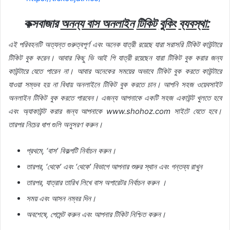
কক্সবাজার
অনন্য বাস অনলাইন
টিকিট
বুকিং
ব্যবস্থা
:
এই
পরিবহনটি
অত্যন্ত
গুরুত্বপূর্ণ
এবং
অনেক
যাত্রী
রয়েছে
যারা
সরাসরি
টিকিট
কাউন্টারে
টিকিট
বুক
করেন।
আবার
কিছু
ভি
আই
পি
যাত্রী
রয়েছেন
যারা
টিকিট
বুক
করার
জন্য
কাউন্টারে
যেতে
পারেন
না।
আবার
অনেকের
সময়ের
অভাবে
টিকিট
বুক
করতে
কাউন্টারে
যাওয়া
সম্ভব
হয়
না
বিধায়
অনলাইনে
টিকিট
বুক
করতে
চান।
আপনি
সহজ
ওয়েবসাইট
অনলাইন
টিকিট
বুক
করতে
পারবেন।
এজন্য
আপনাকে
একটি
সহজ
একাউন্ট
খুলতে
হবে
এবং
অ্যাকাউন্ট
করার
জন্য
আপনাকে
www.shohoz.com
সাইটে
যেতে
হবে।
তারপর
নিচের
ধাপ
গুলি
অনুসরণ
করুন।
প্রথমে
, ‘
বাস
’
বিকল্পটি
নির্বাচন
করুন।
তারপর
, ‘
থেকে
’
এবং
‘
থেকে
’
বিভাগে
আপনার
শুরুর
স্থান
এবং
গন্তব্য
রাখুন
তারপর
,
যাত্রার
তারিখ
লিখে
বাস
অপারেটর
নির্বাচন
করুন
।
সময়
এবং
আসন
নম্বর
দিন।
অবশেষে
,
পেমেন্ট
করুন
এবং
আপনার
টিকিট
নিশ্চিত
করুন।