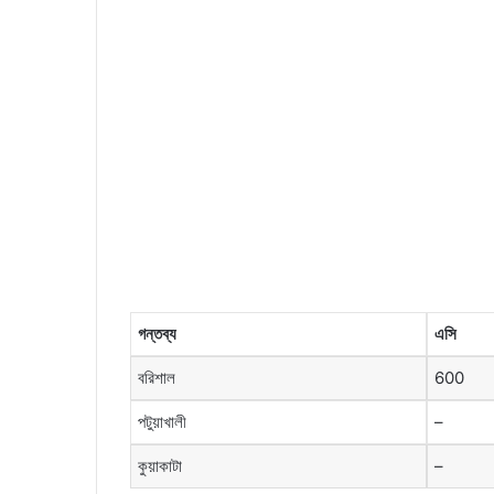
গন্তব্য
এসি
বরিশাল
600
পটুয়াখালী
–
কুয়াকাটা
–