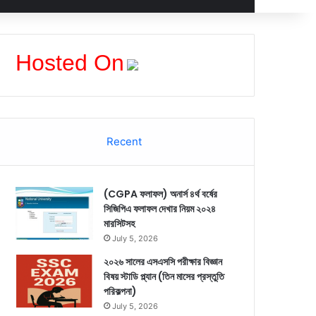
Hosted On
Recent
(CGPA ফলাফল) অনার্স ৪র্থ বর্ষের
সিজিপিএ ফলাফল দেখার নিয়ম ২০২৪
মারসিটসহ
July 5, 2026
২০২৬ সালের এসএসসি পরীক্ষার বিজ্ঞান
বিষয় স্টাডি প্ল্যান (তিন মাসের প্রস্তুতি
পরিকল্পনা)
July 5, 2026