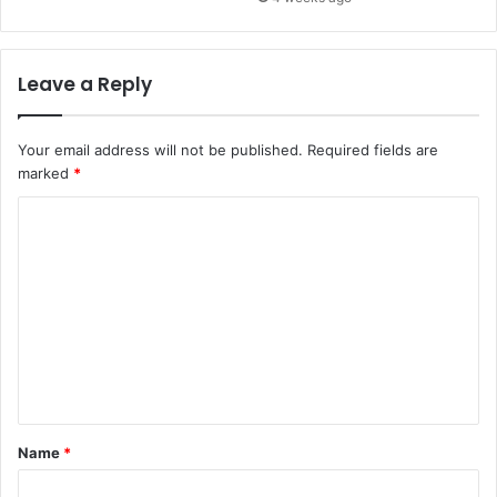
Leave a Reply
Your email address will not be published.
Required fields are
marked
*
C
o
m
m
e
n
t
*
Name
*