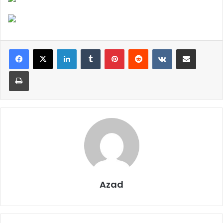
LinkedIn
Tumblr
Pinterest
Reddit
VKontakte
Share via Email
Print
Azad