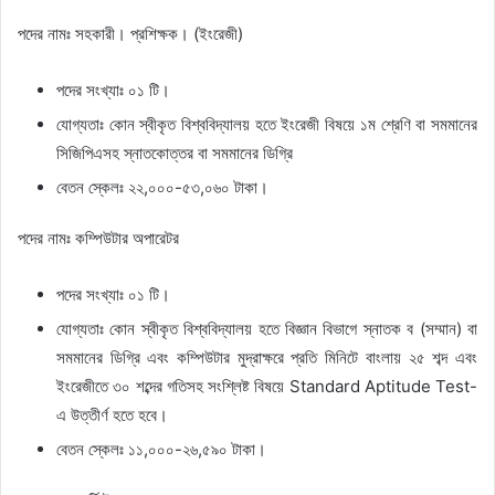
পদের নামঃ সহকারী। প্রশিক্ষক। (ইংরেজী)
পদের সংখ্যাঃ ০১ টি।
যোগ্যতাঃ কোন স্বীকৃত বিশ্ববিদ্যালয় হতে ইংরেজী বিষয়ে ১ম শ্রেণি বা সমমানের
সিজিপিএসহ স্নাতকোত্তর বা সমমানের ডিগ্রি
বেতন স্কেলঃ ২২,০০০-৫৩,০৬০ টাকা।
পদের নামঃ কম্পিউটার অপারেটর
পদের সংখ্যাঃ ০১ টি।
যোগ্যতাঃ কোন স্বীকৃত বিশ্ববিদ্যালয় হতে বিজ্ঞান বিভাগে স্নাতক ব (সম্মান) বা
সমমানের ডিগ্রি এবং কম্পিউটার মুদ্রাক্ষরে প্রতি মিনিটে বাংলায় ২৫ শব্দ এবং
ইংরেজীতে ৩০ শব্দের গতিসহ সংশ্লিষ্ট বিষয়ে Standard Aptitude Test-
এ উত্তীর্ণ হতে হবে।
বেতন স্কেলঃ ১১,০০০-২৬,৫৯০ টাকা।