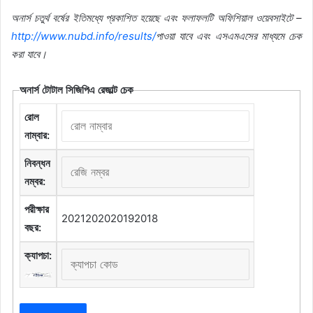
অনার্স
চতুর্থ
বর্ষের
ইতিমধ্যে
প্রকাশিত
হয়েছে
এবং
ফলাফলটি
অফিশিয়াল
ওয়েবসাইটে
–
http://www.nubd.info/results/
পাওয়া
যাবে
এবং
এসএমএসের
মাধ্যমে
চেক
করা
যাবে।
অনার্স টোটাল সিজিপিএ রেজাল্ট চেক
রোল
নাম্বার:
নিবন্ধন
নম্বর:
পরীক্ষার
2021202020192018
বছর:
ক্যাপচা: