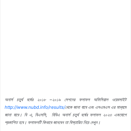
অনার্স
চতুর্থ
বর্ষের
২০১৮
–
২০১৯
সেশনের
ফলাফল
অফিসিয়াল
ওয়েবসাইট
http://www.nubd.info/results/
থেকে
জানা
যাবে
এবং
এসএমএস
এর
মাধ্যমে
জানা
যাবে।
বি
এ
,
বিএসসি
,
বিবিএ
অনার্স
চতুর্থ
বর্ষের
ফলাফল
২০২৩
একযোগে
প্রকাশিত
হবে।
ফলাফলটি
কিভাবে
জানবেন
তা
বিস্তারিত
নিচে
দেখুন।