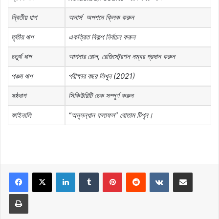
দ্বিতীয়
ধাপ
অনার্স
অপশনে
ক্লিক
করুন
তৃতীয়
ধাপ
একত্রিত
বিকল্প
নির্বাচন
করুন
চতুর্থ
ধাপ
আপনার
রোল
,
রেজিস্ট্রেশন
নম্বর
প্রদান
করুন
পঞ্চম
ধাপ
পরীক্ষার
বছর
লিখুন
(2021)
ষষ্ঠধাপ
সিকিউরিটি
চেক
সম্পূর্ণ
করুন
ফাইনালি
“
অনুসন্ধান
ফলাফল
”
বোতাম
টিপুন।
LinkedIn
Tumblr
Pinterest
Reddit
VKontakte
Share via Email
Print