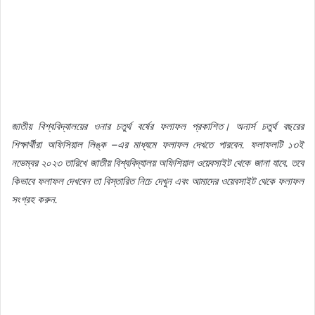
জাতীয়
বিশ্ববিদ্যালয়ের
ওনার
চতুর্থ
বর্ষের
ফলাফল
প্রকাশিত।
অনার্স
চতুর্থ
বছরের
শিক্ষার্থীরা
অফিসিয়াল
লিঙ্ক
–
এর
মাধ্যমে
ফলাফল
দেখতে
পারবেন
.
ফলাফলটি
১৩ই
নভেম্বর
২০২৩
তারিখে
জাতীয়
বিশ্ববিদ্যালয়
অফিশিয়াল
ওয়েবসাইট
থেকে
জানা
যাবে
.
তবে
কিভাবে
ফলাফল
দেখবেন
তা
বিস্তারিত
নিচে
দেখুন
এবং
আমাদের
ওয়েবসাইট
থেকে
ফলাফল
সংগ্রহ
করুন
.