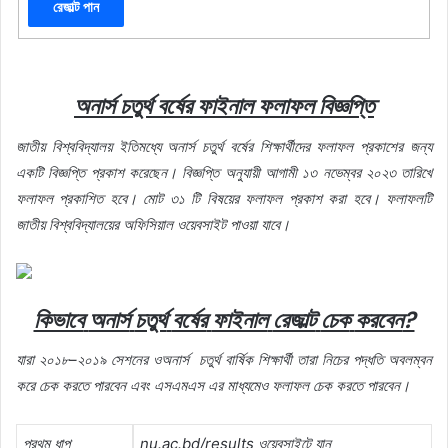
অনার্স
চতুর্থ
বর্ষের
ফাইনাল
ফলাফল
বিজ্ঞপ্তি
জাতীয়
বিশ্ববিদ্যালয়
ইতিমধ্যে
অনার্স
চতুর্থ
বর্ষের
শিক্ষার্থীদের
ফলাফল
প্রকাশের
জন্য
একটি
বিজ্ঞপ্তি
প্রকাশ
করেছেন।
বিজ্ঞপ্তি
অনুযায়ী
আগামী
১৩
নভেম্বর
২০২৩
তারিখে
ফলাফল
প্রকাশিত
হবে।
মোট
৩১
টি
বিষয়ের
ফলাফল
প্রকাশ
করা
হবে।
ফলাফলটি
জাতীয়
বিশ্ববিদ্যালয়ের
অফিসিয়াল
ওয়েবসাইট
পাওয়া
যাবে।
কিভাবে
অনার্স
চতুর্থ
বর্ষের
ফাইনাল
রেজাল্ট
চেক
করবেন
?
যারা
২০১৮
–
২০১৯
সেশনের
ওঅনার্স
চতুর্থ
বার্ষিক
শিক্ষার্থী
তারা
নিচের
পদ্ধতি
অবলম্বন
করে
চেক
করতে
পারবেন
এবং
এসএমএস
এর
মাধ্যমেও
ফলাফল
চেক
করতে
পারবেন।
প্রথম
ধাপ
nu.ac.bd/results
ওয়েবসাইটে
যান