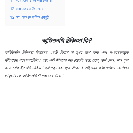
11
নওয়াজেস ফরিদ প্রফেসর ড
12
মোঃ নজরুল ইসলাম ড
13
ডা একেএম হানিফ চৌধুরী
কা্ডিওলজি চিকিৎসা কি?
কার্ডিয়লজি চিকিৎসা বিজ্ঞানের একটি বিভাগ যা মুখ্য রূপে হৃদয় এবং সংবহনতন্ত্রের
চিকিৎসার সঙ্গে সম্পর্কিত। তবে এটি জীবনের শুরু থেকেই হৃদয় দোস, হার্ড ফেল, ভাল ফুল
হৃদয় রোগ ইত্যাদি চিকিৎসা ধ্যানকেন্দ্রিক হয়ে থাকেন। এইজন্য কার্ডিওলজির বিশেষজ্ঞ
ডাক্তার কে কার্ডিওলজিস্ট বলা হয়ে থাকে।