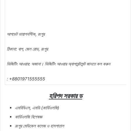
আপডেট ডায়াগনস্টিক, রংপুর
ঠিকানা: ধাপ, জেল রোড, রংপুর
ভিজিটিং আওয়ার: অজানা। ভিজিটিং আওয়ার অ্যাপয়েন্টমেন্ট জানতে কল করুন
: +8801971555555
হরিপদ সরকার ড
এমবিবিএস, এমডি (কার্ডিওলজি)
কার্ডিওলজি বিশেষজ্ঞ
রংপুর মেডিকেল কলেজ ও হাসপাতাল