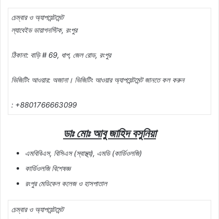
চেম্বার ও অ্যাপয়েন্টমেন্ট
ল্যাবেইড ডায়াগনস্টিক, রংপুর
ঠিকানা: বাড়ি # 69, ধাপ, জেল রোড, রংপুর
ভিজিটিং আওয়ার: অজানা। ভিজিটিং আওয়ার অ্যাপয়েন্টমেন্ট জানতে কল করুন
: +8801766663099
ডাঃ মোঃ আবু জাহিদ বসুনিয়া
এমবিবিএস, বিসিএস (স্বাস্থ্য), এমডি (কার্ডিওলজি)
কার্ডিওলজি বিশেষজ্ঞ
রংপুর মেডিকেল কলেজ ও হাসপাতাল
চেম্বার ও অ্যাপয়েন্টমেন্ট