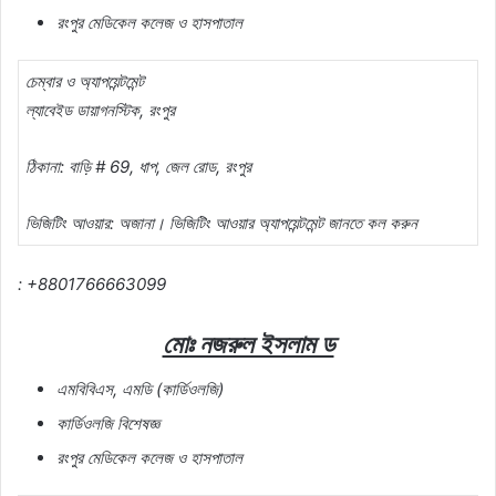
রংপুর মেডিকেল কলেজ ও হাসপাতাল
চেম্বার ও অ্যাপয়েন্টমেন্ট
ল্যাবেইড ডায়াগনস্টিক, রংপুর
ঠিকানা: বাড়ি # 69, ধাপ, জেল রোড, রংপুর
ভিজিটিং আওয়ার: অজানা। ভিজিটিং আওয়ার অ্যাপয়েন্টমেন্ট জানতে কল করুন
: +8801766663099
মোঃ নজরুল ইসলাম ড
এমবিবিএস, এমডি (কার্ডিওলজি)
কার্ডিওলজি বিশেষজ্ঞ
রংপুর মেডিকেল কলেজ ও হাসপাতাল