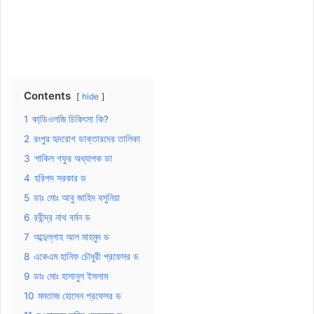
Contents
hide
1
কা্ডিওলজি চিকিৎসা কি?
2
রংপুর হৃদরোগ ডাক্তারদের তালিকা
3
শাকিল গফুর অধ্যাপক ডা
4
হরিপদ সরকার ড
5
ডাঃ মোঃ আবু জাহিদ বসুনিয়া
6
রবীন্দ্র নাথ বর্মন ড
7
আব্দুল্লাহ আল মাহমুদ ড
8
একেএম হানিফ চৌধুরী প্রফেসর ড
9
ডাঃ মোঃ হাসানুল ইসলাম
10
মমতাজ হোসেন প্রফেসর ড