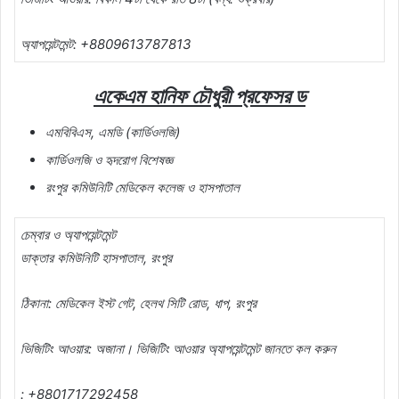
অ্যাপয়েন্টমেন্ট: +8809613787813
একেএম হানিফ চৌধুরী প্রফেসর ড
এমবিবিএস, এমডি (কার্ডিওলজি)
কার্ডিওলজি ও হৃদরোগ বিশেষজ্ঞ
রংপুর কমিউনিটি মেডিকেল কলেজ ও হাসপাতাল
চেম্বার ও অ্যাপয়েন্টমেন্ট
ডাক্তার কমিউনিটি হাসপাতাল, রংপুর
ঠিকানা: মেডিকেল ইস্ট গেট, হেলথ সিটি রোড, ধাপ, রংপুর
ভিজিটিং আওয়ার: অজানা। ভিজিটিং আওয়ার অ্যাপয়েন্টমেন্ট জানতে কল করুন
: +8801717292458