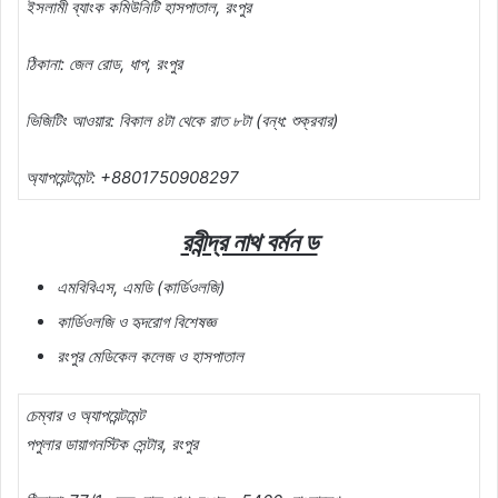
ইসলামী ব্যাংক কমিউনিটি হাসপাতাল, রংপুর
ঠিকানা: জেল রোড, ধাপ, রংপুর
ভিজিটিং আওয়ার: বিকাল ৪টা থেকে রাত ৮টা (বন্ধ: শুক্রবার)
অ্যাপয়েন্টমেন্ট: +8801750908297
রবীন্দ্র নাথ বর্মন ড
এমবিবিএস, এমডি (কার্ডিওলজি)
কার্ডিওলজি ও হৃদরোগ বিশেষজ্ঞ
রংপুর মেডিকেল কলেজ ও হাসপাতাল
চেম্বার ও অ্যাপয়েন্টমেন্ট
পপুলার ডায়াগনস্টিক সেন্টার, রংপুর