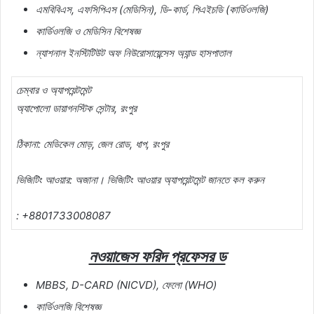
এমবিবিএস, এফসিপিএস (মেডিসিন), ডি-কার্ড, পিএইচডি (কার্ডিওলজি)
কার্ডিওলজি ও মেডিসিন বিশেষজ্ঞ
ন্যাশনাল ইনস্টিটিউট অফ নিউরোসায়েন্সেস অ্যান্ড হাসপাতাল
চেম্বার ও অ্যাপয়েন্টমেন্ট
অ্যাপোলো ডায়াগনস্টিক সেন্টার, রংপুর
ঠিকানা: মেডিকেল মোড়, জেল রোড, ধাপ, রংপুর
ভিজিটিং আওয়ার: অজানা। ভিজিটিং আওয়ার অ্যাপয়েন্টমেন্ট জানতে কল করুন
: +8801733008087
নওয়াজেস ফরিদ প্রফেসর ড
MBBS, D-CARD (NICVD), ফেলো (WHO)
কার্ডিওলজি বিশেষজ্ঞ