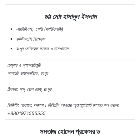
ডাঃ মোঃ হাসানুল ইসলাম
এমবিবিএস, এমডি (কার্ডিওলজি)
কার্ডিওলজি বিশেষজ্ঞ
রংপুর মেডিকেল কলেজ ও হাসপাতাল
চেম্বার ও অ্যাপয়েন্টমেন্ট
আপডেট ডায়াগনস্টিক, রংপুর
ঠিকানা: ধাপ, জেল রোড, রংপুর
ভিজিটিং আওয়ার: অজানা। ভিজিটিং আওয়ার অ্যাপয়েন্টমেন্ট জানতে কল করুন:
+8801971555555
মমতাজ হোসেন প্রফেসর ড