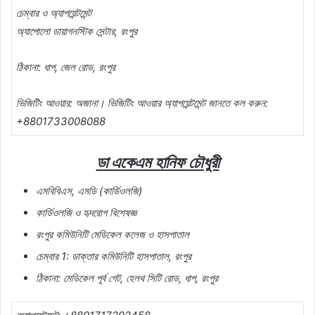
চেম্বার ও অ্যাপয়েন্টমেন্ট
অ্যাপোলো ডায়াগনস্টিক সেন্টার, রংপুর
ঠিকানা: ধাপ, জেল রোড, রংপুর
ভিজিটিং আওয়ার: অজানা। ভিজিটিং আওয়ার অ্যাপয়েন্টমেন্ট জানতে কল করুন:
+8801733008088
ডা একেএম হানিফ চৌধুরী
এমবিবিএস, এমডি (কার্ডিওলজি)
কার্ডিওলজি ও হৃদরোগ বিশেষজ্ঞ
রংপুর কমিউনিটি মেডিকেল কলেজ ও হাসপাতাল
চেম্বার 1: ডাক্তার কমিউনিটি হাসপাতাল, রংপুর
ঠিকানা: মেডিকেল পূর্ব গেট, হেলথ সিটি রোড, ধাপ, রংপুর