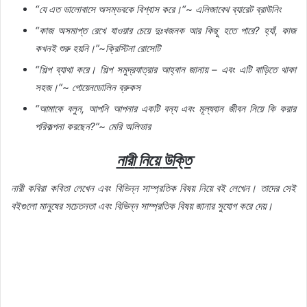
“
যে
এত
ভালোবাসে
অসম্ভবকে
বিশ্বাস
করে।
“~
এলিজাবেথ
ব্যারেট
ব্রাউনিং
“
কাজ
অসমাপ্ত
রেখে
যাওয়ার
চেয়ে
দুঃখজনক
আর
কিছু
হতে
পারে
?
হ্যাঁ
,
কাজ
কখনই
শুরু
হয়নি।
”~
ক্রিস্টিনা
রোসেটি
“
শিল্প
ব্যাথা
করে।
শিল্প
সমুদ্রযাত্রার
আহ্বান
জানায়
–
এবং
এটি
বাড়িতে
থাকা
সহজ।
“~
গোয়েনডোলিন
ব্রুকস
“
আমাকে
বলুন
,
আপনি
আপনার
একটি
বন্য
এবং
মূল্যবান
জীবন
নিয়ে
কি
করার
পরিকল্পনা
করছেন
?”~
মেরি
অলিভার
নারী
নিয়ে
উক্তি
নারী
কবিরা
কবিতা
লেখেন
এবং
বিভিন্ন
সাম্প্রতিক
বিষয়
নিয়ে
বই
লেখেন।
তাদের
সেই
বইগুলো
মানুষের
সচেতনতা
এবং
বিভিন্ন
সাম্প্রতিক
বিষয়
জানার
সুযোগ
করে
দেয়।