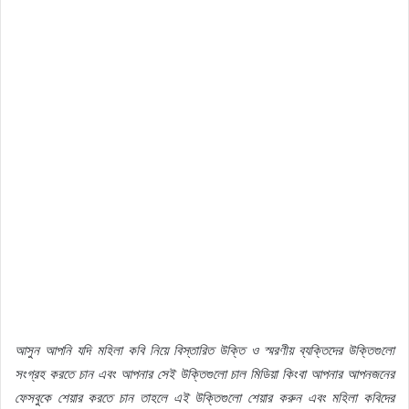
আসুন
আপনি
যদি
মহিলা
কবি
নিয়ে
বিস্তারিত
উক্তি
ও
স্মরণীয়
ব্যক্তিদের
উক্তিগুলো
সংগ্রহ
করতে
চান
এবং
আপনার
সেই
উক্তিগুলো
চাল
মিডিয়া
কিংবা
আপনার
আপনজনের
ফেসবুকে
শেয়ার
করতে
চান
তাহলে
এই
উক্তিগুলো
শেয়ার
করুন
এবং
মহিলা
কবিদের