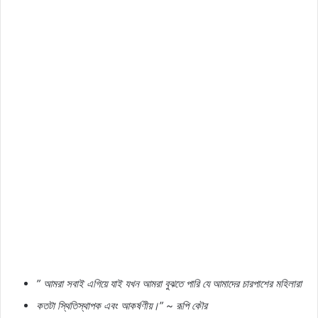
”
আমরা
সবাই
এগিয়ে
যাই
যখন
আমরা
বুঝতে
পারি
যে
আমাদের
চারপাশের
মহিলারা
কতটা
স্থিতিস্থাপক
এবং
আকর্ষণীয়।
” ~
রূপি
কৌর