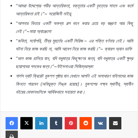
“
আমরা
উদ্দেশ্যের
গভীর
আন্তরিকতা
,
বক্তৃতায়
একটি
বৃহত্তর
সাহস
এবং
কর্মে
আন্তরিকতা
চাই।
“~
সরোজিনী
নাইডু
“
আপনার
ভিতরে
একটি
অকথ্য
গল্প
বহন
করার
চেয়ে
বড়
যন্ত্রণা
আর
কিছু
নেই।
“~
মায়া
অ্যাঞ্জেলো
“
কবিতা
,
সর্বোপরি
,
তীব্র
মুহুর্তের
একটি
সিরিজ
–
এর
শক্তি
বর্ণনায়
নেই।
আমি
ঘটনা
নিয়ে
কাজ
করছি
না
,
আমি
আবেগ
নিয়ে
কাজ
করছি।
“~
ক্যারল
অ্যান
ডাফি
“
ভাল
কাজ
চালিয়ে
যান
,
যদি
শুধুমাত্র
কিছুক্ষণের
জন্য
,
যদি
শুধুমাত্র
একটি
ক্ষুদ্র
ছায়াপথের
পলকের
জন্য।
“~
উইসলাওয়া
সিজিম্বরস্কা
গার্লস
দ্যাট
ক্রিয়েট
বুকশপ
পৃষ্ঠায়
যান
যেখানে
আপনি
এই
অসাধারণ
মহিলাদের
কাজ
কিনতে
পারবেন
(
অধিভুক্ত
লিঙ্ক
রয়েছে
)
।
বুকশপের
লক্ষ্য
স্থানীয়
,
স্বাধীন
বইয়ের
দোকানগুলিকে
আর্থিকভাবে
সহায়তা
করা।
LinkedIn
Tumblr
Pinterest
Reddit
VKontakte
Share via Email
Print