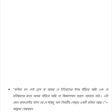
“
কবিতা
হল
সেই
লেন্স
যা
আমরা
যে
ইতিহাসের
উপর
দাঁড়িয়ে
আছি
এবং
যে
ভবিষ্যতের
জন্য
আমরা
দাঁড়িয়ে
আছি
তা
জিজ্ঞাসাবাদ
করতে
ব্যবহার
করি।
এটা
কোন
কাকতালীয়
ঘটনা
নয়
যে
স্ট্যাচু
অফ
লিবার্টির
গোড়ায়
একটি
কবিতা
আছে।
”~
আমান্ডা
গোরম্যান