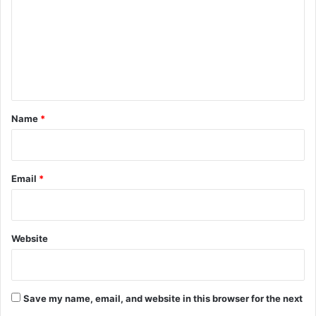
m
m
e
n
t
*
Name
*
Email
*
Website
Save my name, email, and website in this browser for the next